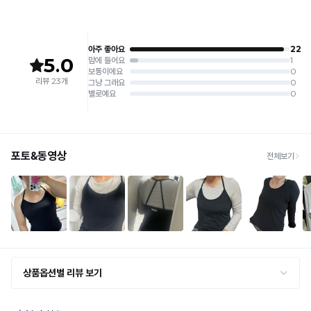
상 반품 사유에 해당하지 않습니다.
[Product Info]
제조원: (주)컴포트랩 협력 업체
[교환 / 반품]
판매원: (주)컴포트랩
접수
제조국:
중국
· 수령 후 7일 이내 마이페이지 또는 1:1 채팅으로 접수 → 수령 후 10일 이내 도착분 처리
가능
배송비
· 단순변심 (사이즈·컬러·디자인 변경): 교환·반품 배송비 5,000원
· 불량 상품: 동일 상품(동일 컬러·사이즈) 1회 교환 / 다른 디자인 교환 시 배송비 5,000
원
· 빠른 수령이 필요할 경우, 교환보다 전체반품 후 재구매를 권장합니다.
(교환: 약 10영업일 / 반품: 약 7영업일 소요, 배송비 동일)
세트 교환 유의
· 옵션 품절 우려가 있으므로 세트 구매 시 함께 반송 권장
· 단품 반송 후 품절 시 대체 상품 안내 / 추가 접수 시 배송비 발생 가능
교환·반품 불가
· 수령 후 7일 초과 / 택 제거·세탁·착용·훼손·오염된 상품
· 불량·오배송이라도 택 제거 또는 세탁 후에는 불가
· 사이즈 허용 오차(약 1cm) / 실밥·미세 컬러 차이 등 대량생산 특성에 의한 사소한 차이
· 고객 부주의로 인한 변형·훼손·오염
· 다종 PACK 구성 상품의 부분 반품 및 타상품 교환 불가