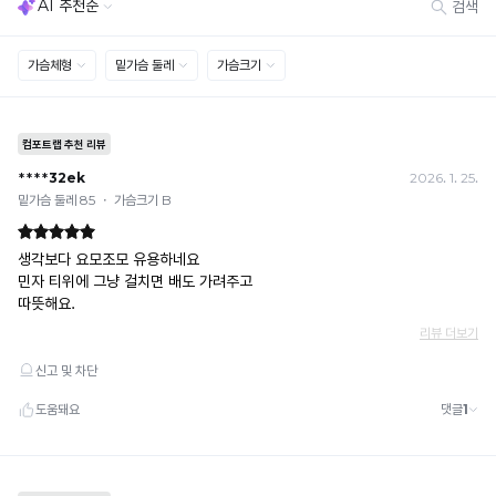
[결제]
무통장(가상계좌)
· 입금자명: ㈜컴포트랩 / 주문 후 3일 이내 입금 (기간 초과 시 자동 취소, 복구 불가)
· 금액·은행·계좌번호 오입력 시 송금 불가 → 정확히 확인 후 입금 / 문의: 1:1 채팅
· 여러 건 주문 시 가상계좌별로 각각 입금 (총액 일괄 입금 불가)
예) 1만원 A + 1만원 B → 각 1만원씩 입금 O / 합산 2만원 입금 ✕
휴대폰 결제
· 취소 가능: 결제한 당월 말일까지
예) 12/30 결제 → 12/31까지 취소 가능
· 당월 취소 불가 시: 수수료 3.5% 차감 후 현금 환불
쿠폰
· 일반 상품 구매 시에만 적용 가능
· 이벤트·1+1·세트·할인 적용 상품·ACC·프리미엄·다종구성 상품은 적용 불가
· 배송 준비 중이라도 송장 등록 후에는 주문 취소 불가
· 배송 중 미협의 반품 접수 시, 회수 완료 후 단순변심 반품으로 처리되어 배송비가 부과
됩니다.