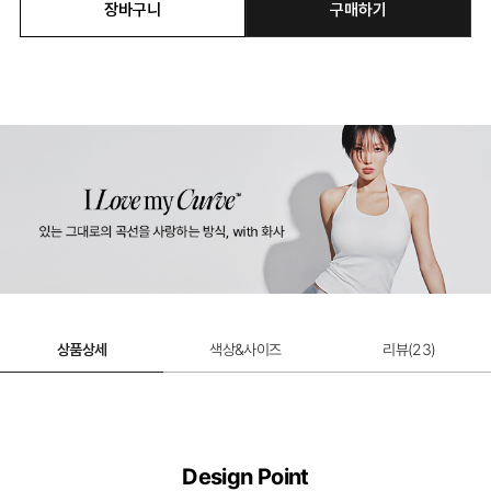
장바구니
구매하기
베이비모달 웜 티셔츠
49% 할인 적용
27,000원
상품상세
색상&사이즈
리뷰(
23
)
Design Point