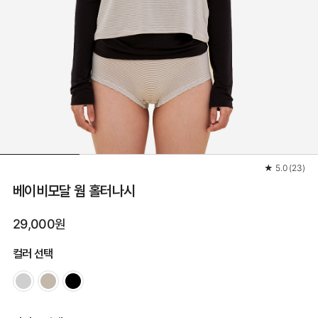
★
5.0
(
23
)
베이비모달 웜 홀터나시
29,000원
컬러 선택