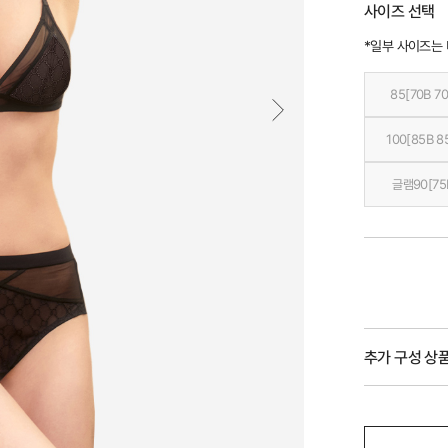
사이즈 선택
*일부 사이즈는
85[70B 70
100[85B 8
글램90[75
추가 구성 상