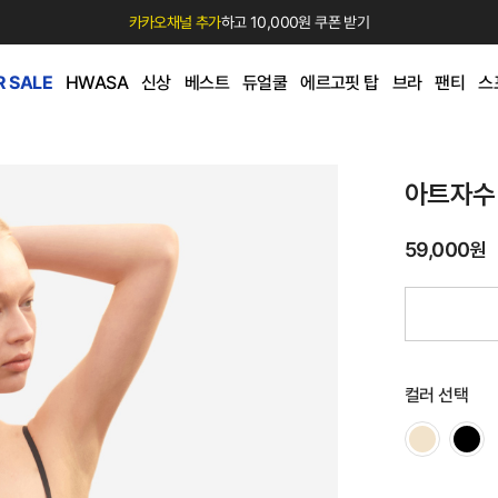
카카오채널 추가
하고 10,000원 쿠폰 받기
 SALE
HWASA
신상
베스트
듀얼쿨
에르고핏 탑
브라
팬티
스
아트자수
59,000원
컬러 선택