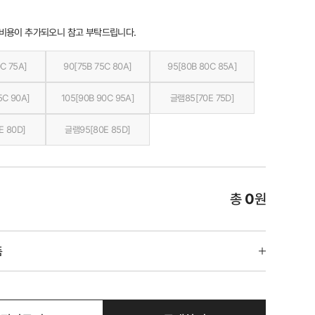
 비용이 추가되오니 참고 부탁드립니다.
C 75A]
90[75B 75C 80A]
95[80B 80C 85A]
5C 90A]
105[90B 90C 95A]
글램85[70E 75D]
E 80D]
글램95[80E 85D]
총
0
원
품