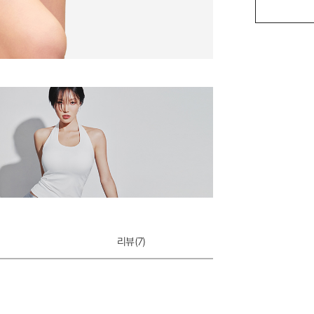
아트자수 리네아 
35,000원
리뷰(
7
)