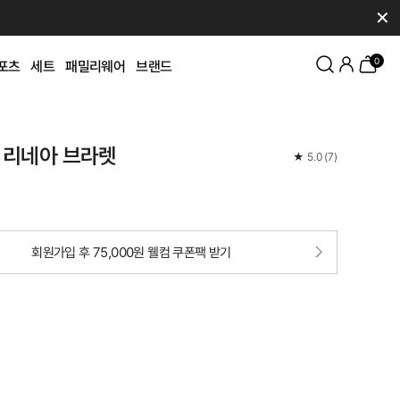
✕
0
포츠
세트
패밀리웨어
브랜드
 리네아 브라렛
★
5.0
(
7
)
회원가입 후 75,000원 웰컴 쿠폰팩 받기