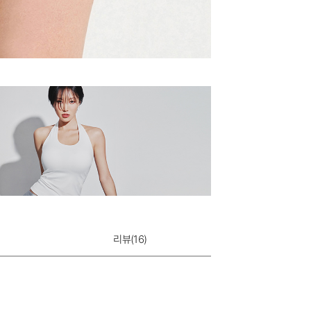
쿨실크 루루 캐미
47,900원
리뷰(
16
)