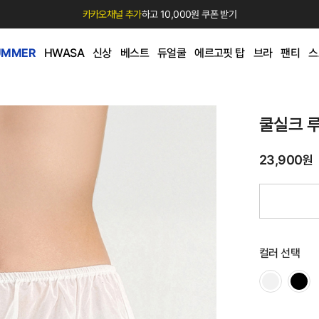
카카오채널 추가
하고 10,000원 쿠폰 받기
UMMER
HWASA
신상
베스트
듀얼쿨
에르고핏 탑
브라
팬티
스
쿨실크 
23,900원
컬러 선택