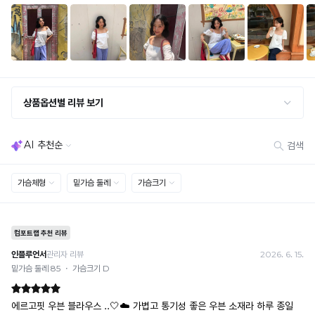
냉
프
세트 교환 유의
감
· 옵션 품절 우려가 있으므로 세트 구매 시 함께 반송 권장
리
· 단품 반송 후 품절 시 대체 상품 안내 / 추가 접수 시 배송비 발생 가능
성
커
테
교환·반품 불가
팅
스
· 수령 후 7일 초과 / 택 제거·세탁·착용·훼손·오염된 상품
· 불량·오배송이라도 택 제거 또는 세탁 후에는 불가
트
하
· 사이즈 허용 오차(약 1cm) / 실밥·미세 컬러 차이 등 대량생산 특성에 의한 사소한 차이
를
변
· 고객 부주의로 인한 변형·훼손·오염
완
· 다종 PACK 구성 상품의 부분 반품 및 타상품 교환 불가
료
조
한
[결제]
임
소
무통장(가상계좌)
재
과
· 입금자명: ㈜컴포트랩 / 주문 후 3일 이내 입금 (기간 초과 시 자동 취소, 복구 불가)
· 금액·은행·계좌번호 오입력 시 송금 불가 → 정확히 확인 후 입금 / 문의: 1:1 채팅
로
배
· 여러 건 주문 시 가상계좌별로 각각 입금 (총액 일괄 입금 불가)
더
예) 1만원 A + 1만원 B → 각 1만원씩 입금 O / 합산 2만원 입금 ✕
김
욱
휴대폰 결제
시
없
· 취소 가능: 결제한 당월 말일까지
원
이
예) 12/30 결제 → 12/31까지 취소 가능
하
· 당월 취소 불가 시: 수수료 3.5% 차감 후 현금 환불
몸
고
쿠폰
쾌
에
· 일반 상품 구매 시에만 적용 가능