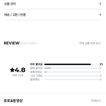
소재
감
상품 관리
한
겉감 : 레이온 40% 나일론 60%
성
안감 : 듀얼쿨 안감 (나일론 68% 폴리우레탄 32%)
[Care Guide]
착
배송 / 교환 / 반품
테
1. 고온 세탁은 제품 변형의 원인이 될 수 있으므로, 미지근한 물로 세탁해 주세요.
용
몰드두께
2. 기계 세탁을 할 경우 제품 손상 및 변형 방지를 위해, 반드시 세탁망을 사용해 주세요.
스
[배송]
85,90 8mm 부분 볼륨 몰드
3. 건조기 사용 시 고온으로 인한 제품 손상 및 변형이 발생할 수 있으므로 자연 건조해
감
· 택배사: 한진택배 (1588-0011) | 기본 배송비 2,500원 / 3만원 이상 무료배송
트
전사이즈(85,90 제외) 5mm 풀컵 몰드
주세요.
· 제주 +3,000원 / 도서산간 +5,000원 (교환·반품 시 왕복 총 비용 11,000원
을
완
4. 짙은 색상과 밝은 색상은 분리하여 세탁해 주세요.
~15,000원)
5. 땀과 비 등에 젖은 상태로 방치할 경우, 변색 또는 이염현상이 나타날 수 있습니다.
유
료
· 평일 오전 10시 이전 결제 완료 시 당일 발송 (이후 1~3 영업일 소요)
6. 소비자 부주의로 인한 제품 손상은 보상되지 않습니다.
· 주문 폭주 시 순차 발송으로 배송이 지연될 수 있는 점 양해 부탁드리며, 배송 지연은 무
지
상 반품 사유에 해당하지 않습니다.
[Product Info]
합
듀
제조원: (주)컴포트랩 협력 업체
[교환 / 반품]
얼
니
판매원: (주)컴포트랩
접수
쿨
제조국:
중국
· 수령 후 7일 이내 마이페이지 또는 1:1 채팅으로 접수 → 수령 후 10일 이내 도착분 처리
다.
냉
가능
감
배송비
안
밴
· 단순변심 (사이즈·컬러·디자인 변경): 교환·반품 배송비 5,000원
감
· 불량 상품: 동일 상품(동일 컬러·사이즈) 1회 교환 / 다른 디자인 교환 시 배송비 5,000
드
은
원
없
Q-
· 빠른 수령이 필요할 경우, 교환보다 전체반품 후 재구매를 권장합니다.
는
(교환: 약 10영업일 / 반품: 약 7영업일 소요, 배송비 동일)
MAX