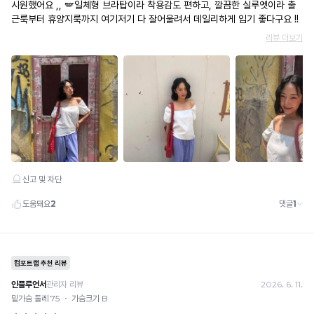
적
편
· 이벤트·1+1·세트·할인 적용 상품·ACC·프리미엄·다종구성 상품은 적용 불가
한
· 배송 준비 중이라도 송장 등록 후에는 주문 취소 불가
안
착
· 배송 중 미협의 반품 접수 시, 회수 완료 후 단순변심 반품으로 처리되어 배송비가 부과
용
됩니다.
하
감
게
을
제
밀
공
착
합
됩
니
다.
니
Q-
다.
MAX
란?
촉
감
으
로
느
껴
지