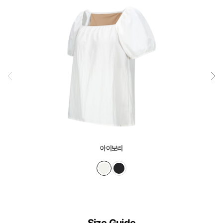
정
교
하
게
설
계
된
3D
일
체
형
아이보리
몰
드
가
슴