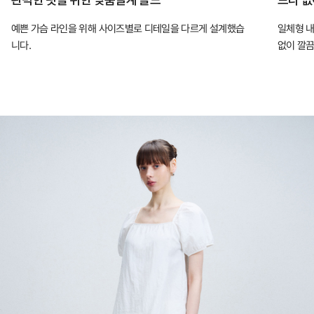
적
예쁜 가슴 라인을 위해 사이즈별로 디테일을 다르게 설계했습
일체형 내
인
니다.
없이 깔끔
핏
을
완
성
하
는
컴
포
트
랩
의
인
체