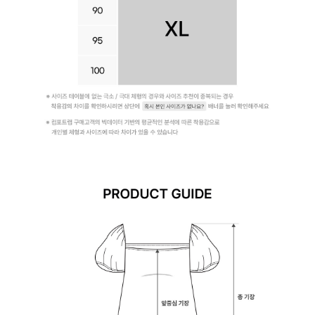
라
인
을
완
성
합
니
다.
시
원
한
심
리
스
듀