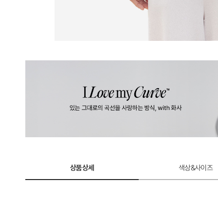
상품상세
색상&사이즈