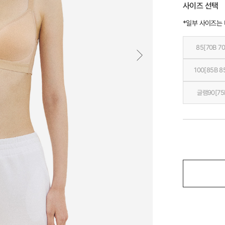
사이즈 선택
*일부 사이즈는
85[70B 70
100[85B 8
글램90[75