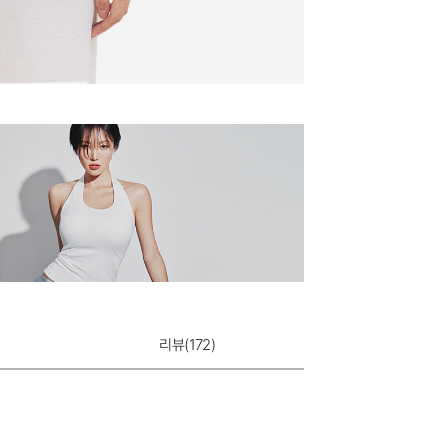
리뷰(
172
)