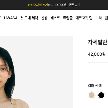
카카오채널 추가
하고 10,000원 쿠폰 받기
E
HWASA
첫 구매 혜택
신상
베스트
듀얼쿨
에르고핏 탑
브라
팬
자세발란
42,000원
컬러 선택