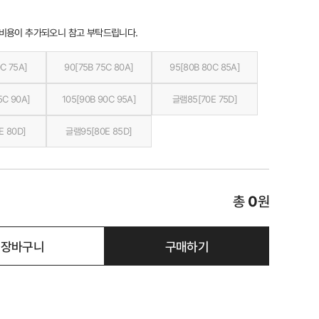
 비용이 추가되오니 참고 부탁드립니다.
C 75A]
90[75B 75C 80A]
95[80B 80C 85A]
5C 90A]
105[90B 90C 95A]
글램85[70E 75D]
E 80D]
글램95[80E 85D]
총
0
원
장바구니
구매하기