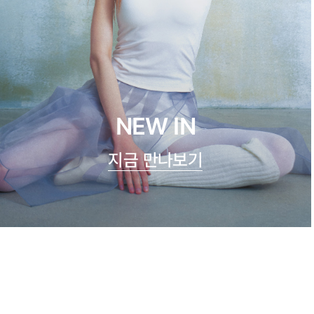
NEW IN
지금 만나보기
쿨실크 루루 캐미탑
47,900원