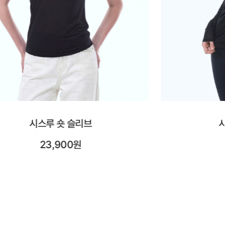
시스루 롱 슬리브
시어레
25,900원