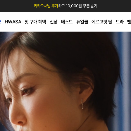
카카오채널 추가
하고 10,000원 쿠폰 받기
E
HWASA
첫 구매 혜택
신상
베스트
듀얼쿨
에르고핏 탑
브라
팬