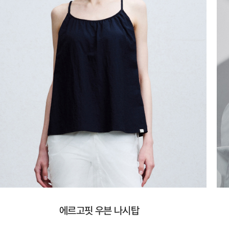
에르고핏 우븐 나시탑