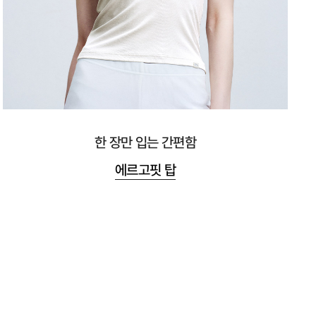
한 장만 입는 간편함
에르고핏 탑