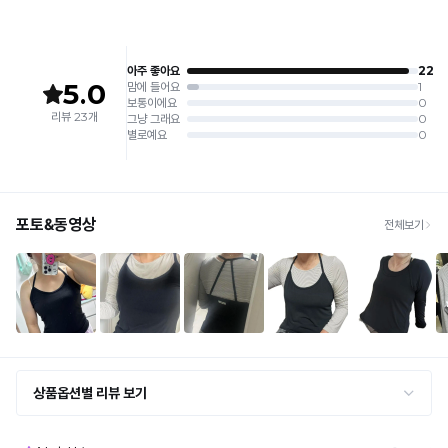
상 반품 사유에 해당하지 않습니다.
[Product Info]
제조원: (주)컴포트랩 협력 업체
[교환 / 반품]
판매원: (주)컴포트랩
접수
제조국:
중국
· 수령 후 7일 이내 마이페이지 또는 1:1 채팅으로 접수 → 수령 후 10일 이내 도착분 처리
가능
배송비
· 단순변심 (사이즈·컬러·디자인 변경): 교환·반품 배송비 5,000원
· 불량 상품: 동일 상품(동일 컬러·사이즈) 1회 교환 / 다른 디자인 교환 시 배송비 5,000
원
· 빠른 수령이 필요할 경우, 교환보다 전체반품 후 재구매를 권장합니다.
(교환: 약 10영업일 / 반품: 약 7영업일 소요, 배송비 동일)
세트 교환 유의
· 옵션 품절 우려가 있으므로 세트 구매 시 함께 반송 권장
· 단품 반송 후 품절 시 대체 상품 안내 / 추가 접수 시 배송비 발생 가능
교환·반품 불가
· 수령 후 7일 초과 / 택 제거·세탁·착용·훼손·오염된 상품
· 불량·오배송이라도 택 제거 또는 세탁 후에는 불가
· 사이즈 허용 오차(약 1cm) / 실밥·미세 컬러 차이 등 대량생산 특성에 의한 사소한 차이
· 고객 부주의로 인한 변형·훼손·오염
· 다종 PACK 구성 상품의 부분 반품 및 타상품 교환 불가