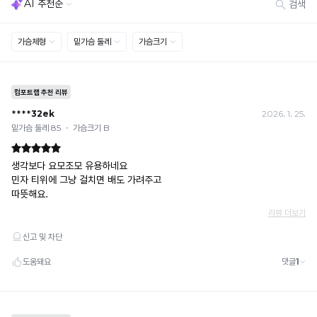
[결제]
무통장(가상계좌)
· 입금자명: ㈜컴포트랩 / 주문 후 3일 이내 입금 (기간 초과 시 자동 취소, 복구 불가)
· 금액·은행·계좌번호 오입력 시 송금 불가 → 정확히 확인 후 입금 / 문의: 1:1 채팅
· 여러 건 주문 시 가상계좌별로 각각 입금 (총액 일괄 입금 불가)
예) 1만원 A + 1만원 B → 각 1만원씩 입금 O / 합산 2만원 입금 ✕
휴대폰 결제
· 취소 가능: 결제한 당월 말일까지
예) 12/30 결제 → 12/31까지 취소 가능
· 당월 취소 불가 시: 수수료 3.5% 차감 후 현금 환불
쿠폰
· 일반 상품 구매 시에만 적용 가능
· 이벤트·1+1·세트·할인 적용 상품·ACC·프리미엄·다종구성 상품은 적용 불가
· 배송 준비 중이라도 송장 등록 후에는 주문 취소 불가
· 배송 중 미협의 반품 접수 시, 회수 완료 후 단순변심 반품으로 처리되어 배송비가 부과
됩니다.