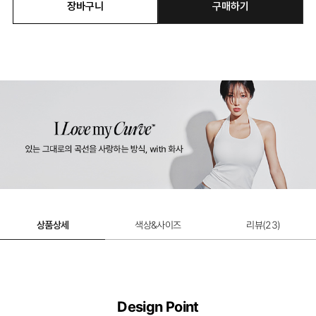
장바구니
구매하기
베이비모달 웜 티셔츠
49% 할인 적용
27,000원
상품상세
색상&사이즈
리뷰(
23
)
Design Point