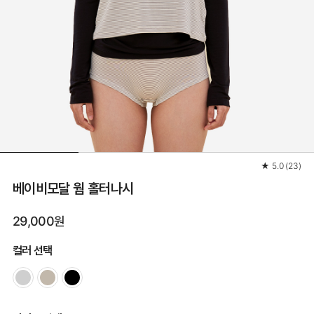
★
5.0
(
23
)
베이비모달 웜 홀터나시
29,000원
컬러 선택