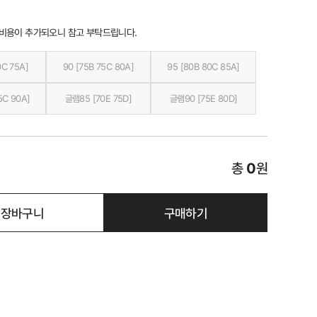
 비용이 추가되오니 참고 부탁드립니다.
0C 75A]
90 [75B 75C 80A]
95 [80B 80C 85A]
5C 90A]
글램85 [70E 75D]
글램90 [75E 80D]
총
0
원
장바구니
구매하기