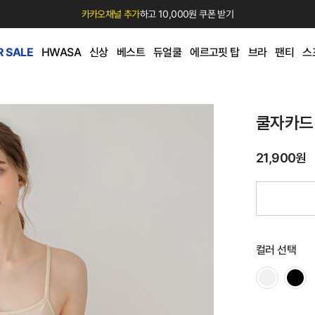
카카오채널 추가
하고 10,000원 쿠폰 받기
 SALE
HWASA
신상
베스트
듀얼쿨
에르고핏 탑
브라
팬티
스
쿨자카드
21,900원
컬러 선택