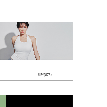
리뷰(
676
)