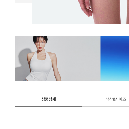
계
로
완
성
한
듀
얼
쿨
테
크
놀
상품상세
색상&사이즈
로
지.