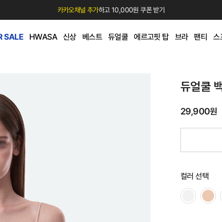
카카오채널 추가
하고 10,000원 쿠폰 받기
 SALE
HWASA
신상
베스트
듀얼쿨
에르고핏 탑
브라
팬티
스
듀얼쿨 
29,900원
컬러 선택