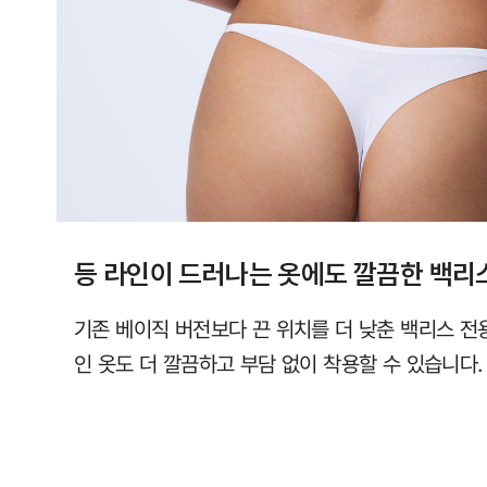
직
컴
포
트
랩
에
서
만
등 라인이 드러나는 옷에도 깔끔한 백리
만
나
기존 베이직 버전보다 끈 위치를 더 낮춘 백리스 전
보
인 옷도 더 깔끔하고 부담 없이 착용할 수 있습니다.
실
수
있
습