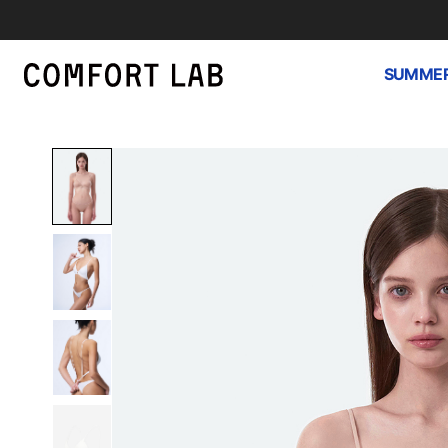
SUMMER
하
루
종