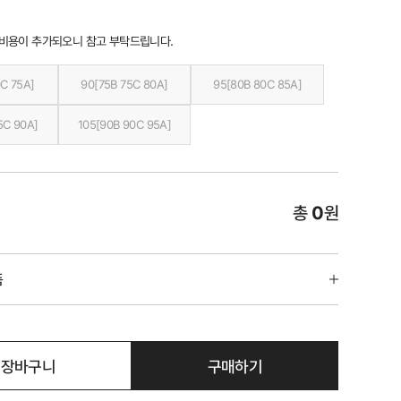
 비용이 추가되오니 참고 부탁드립니다.
C 75A]
90[75B 75C 80A]
95[80B 80C 85A]
5C 90A]
105[90B 90C 95A]
총
0
원
품
장바구니
구매하기