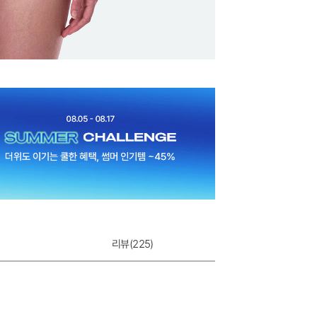
듀얼쿨 T-BACK
9,900원
리뷰(
225
)