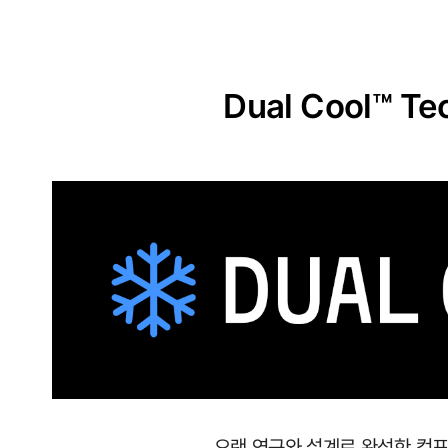
원
단
실
Dual Cool™ Te
용
신
안
출
원
땀
이
나
도
달
오랜 연구와 설계로 완성한 컴