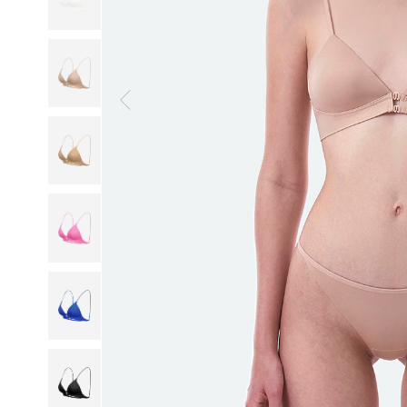
일
부
드
럽
고
산
뜻
하
게,
오
랜
연
구
와
설