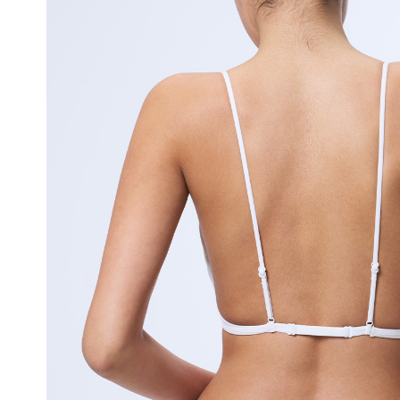
얼
쿨
접
합
기
술
은
실
용
신
안
출
원
되
어
오