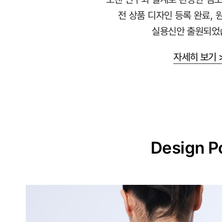
라
전 상품 디자인 등록 완료, 
붙
실용신안 출원되었
지
않
자세히 보기 
는
안
감
과
매
끈
Design P
한
겉
감
의
듀