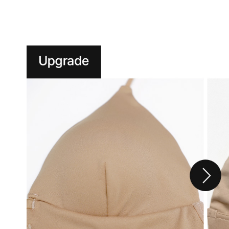
니
다.
실
용
신
안
출
원
제
20-
2024-
000****
호
듀
얼
쿨