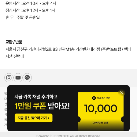
운영시간 : 오전 10시 - 오후 4시
점심시간 : 오후 12시 - 오후 1시
휴 무 : 주말 및 공휴일
교환 / 반품
서울시 금천구 가산디지털2로 83 신관M1층 가산벤처대리점 (주)컴포트랩 / 택배
사:한진택배
법인명(상호)
(주)컴포트랩
대표자(성명)
최선미
전화
070-5217-2205
본사주소
서울특별시 강남구 압구정로30길 78
사업자등록번호
744-81-00453
통신판매업신고
제2020-서울강남-02754호
개인정보관리책임
황형수
Copyright (C) COMFORTLAB. All Rights Reverved.