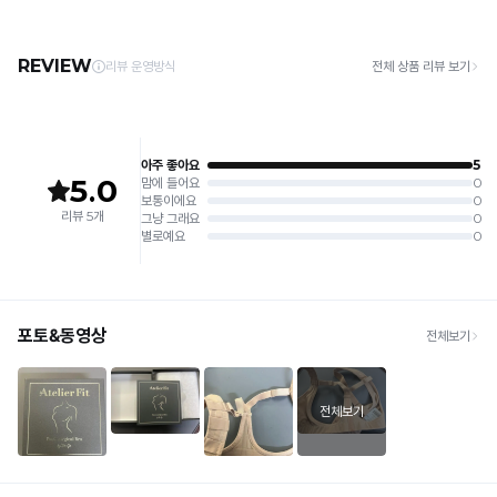
주세요.
· 제주 +3,000원 / 도서산간 +5,000원 (교환·반품 시 왕복 총 비용 11,000원
4. 짙은 색상과 밝은 색상은 분리하여 세탁해 주세요.
~15,000원)
5. 땀과 비 등에 젖은 상태로 방치할 경우, 변색 또는 이염현상이 나타날 수 있습니다.
· 평일 오전 10시 이전 결제 완료 시 당일 발송 (이후 1~3 영업일 소요)
6. 소비자 부주의로 인한 제품 손상은 보상되지 않습니다.
· 주문 폭주 시 순차 발송으로 배송이 지연될 수 있는 점 양해 부탁드리며, 배송 지연은 무
상 반품 사유에 해당하지 않습니다.
[Product Info]
제조원: (주)컴포트랩 협력 업체
[교환 / 반품]
판매원: (주)컴포트랩
접수
제조국:
중국
· 수령 후 7일 이내 마이페이지 또는 1:1 채팅으로 접수 → 수령 후 10일 이내 도착분 처리
가능
배송비
· 단순변심 (사이즈·컬러·디자인 변경): 교환·반품 배송비 5,000원
· 불량 상품: 동일 상품(동일 컬러·사이즈) 1회 교환 / 다른 디자인 교환 시 배송비 5,000
원
· 빠른 수령이 필요할 경우, 교환보다 전체반품 후 재구매를 권장합니다.
(교환: 약 10영업일 / 반품: 약 7영업일 소요, 배송비 동일)
세트 교환 유의
· 옵션 품절 우려가 있으므로 세트 구매 시 함께 반송 권장
· 단품 반송 후 품절 시 대체 상품 안내 / 추가 접수 시 배송비 발생 가능
교환·반품 불가
· 수령 후 7일 초과 / 택 제거·세탁·착용·훼손·오염된 상품
· 불량·오배송이라도 택 제거 또는 세탁 후에는 불가