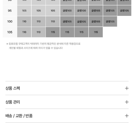
상품 스펙
S : 밑가슴둘레 70-77cm
상품 관리
M : 밑가슴둘레 75-82cm
L : 밑가슴둘레 80-87cm
[Care Guide]
배송 / 교환 / 반품
XL : 밑가슴둘레 85-92cm
1. 고온 세탁은 제품 변형의 원인이 될 수 있으므로, 미지근한 물로 세탁해 주세요.
2. 기계 세탁을 할 경우 제품 손상 및 변형 방지를 위해, 반드시 세탁망을 사용해 주세요.
[배송]
3. 건조기 사용 시 고온으로 인한 제품 손상 및 변형이 발생할 수 있으므로 자연 건조해
· 택배사: 한진택배 (1588-0011) | 기본 배송비 2,500원 / 3만원 이상 무료배송