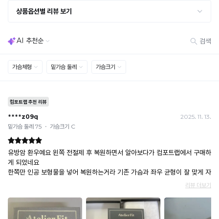
· 사이즈 허용 오차(약 1cm) / 실밥·미세 컬러 차이 등 대량생산 특성에 의한 사소한 차이
· 고객 부주의로 인한 변형·훼손·오염
· 다종 PACK 구성 상품의 부분 반품 및 타상품 교환 불가
[결제]
무통장(가상계좌)
· 입금자명: ㈜컴포트랩 / 주문 후 3일 이내 입금 (기간 초과 시 자동 취소, 복구 불가)
· 금액·은행·계좌번호 오입력 시 송금 불가 → 정확히 확인 후 입금 / 문의: 1:1 채팅
· 여러 건 주문 시 가상계좌별로 각각 입금 (총액 일괄 입금 불가)
예) 1만원 A + 1만원 B → 각 1만원씩 입금 O / 합산 2만원 입금 ✕
휴대폰 결제
· 취소 가능: 결제한 당월 말일까지
예) 12/30 결제 → 12/31까지 취소 가능
· 당월 취소 불가 시: 수수료 3.5% 차감 후 현금 환불
쿠폰
· 일반 상품 구매 시에만 적용 가능
· 이벤트·1+1·세트·할인 적용 상품·ACC·프리미엄·다종구성 상품은 적용 불가
· 배송 준비 중이라도 송장 등록 후에는 주문 취소 불가
· 배송 중 미협의 반품 접수 시, 회수 완료 후 단순변심 반품으로 처리되어 배송비가 부과
됩니다.