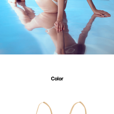
안
출
원
땀
이
나
도
달
라
Color
붙
지
않
는
안