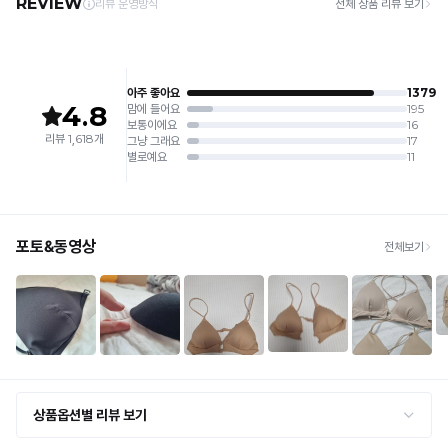
6. 소비자 부주의로 인한 제품 손상은 보상되지 않습니다.
· 주문 폭주 시 순차 발송으로 배송이 지연될 수 있는 점 양해 부탁드리며, 배송 지연은 무
록
상 반품 사유에 해당하지 않습니다.
[Product Info]
완
듀
제조원: (주)컴포트랩 협력 업체
[교환 / 반품]
얼
판매원: (주)컴포트랩
료
접수
쿨
제조국:
중국
· 수령 후 7일 이내 마이페이지 또는 1:1 채팅으로 접수 → 수령 후 10일 이내 도착분 처리
니
가능
컴
플
배송비
포
브
· 단순변심 (사이즈·컬러·디자인 변경): 교환·반품 배송비 5,000원
라
트
· 불량 상품: 동일 상품(동일 컬러·사이즈) 1회 교환 / 다른 디자인 교환 시 배송비 5,000
렛
원
랩
은
· 빠른 수령이 필요할 경우, 교환보다 전체반품 후 재구매를 권장합니다.
(교환: 약 10영업일 / 반품: 약 7영업일 소요, 배송비 동일)
만
Q-
MAX
세트 교환 유의
의
냉
· 옵션 품절 우려가 있으므로 세트 구매 시 함께 반송 권장
오
· 단품 반송 후 품절 시 대체 상품 안내 / 추가 접수 시 배송비 발생 가능
감
랜
성
교환·반품 불가
테
· 수령 후 7일 초과 / 택 제거·세탁·착용·훼손·오염된 상품
노
· 불량·오배송이라도 택 제거 또는 세탁 후에는 불가
스
하
· 사이즈 허용 오차(약 1cm) / 실밥·미세 컬러 차이 등 대량생산 특성에 의한 사소한 차이
트
· 고객 부주의로 인한 변형·훼손·오염
우
를
· 다종 PACK 구성 상품의 부분 반품 및 타상품 교환 불가