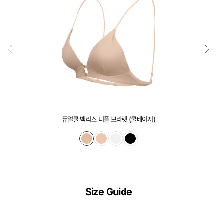
은
실
용
신
안
출
원
되
어
듀얼쿨 백리스 니플 브라렛 (쿨베이지)
오
직
컴
포
트
Size Guide
랩
에