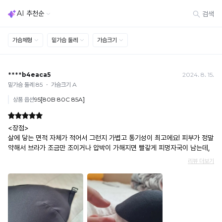
완
와
료
[결제]
기
한
무통장(가상계좌)
술
상
· 입금자명: ㈜컴포트랩 / 주문 후 3일 이내 입금 (기간 초과 시 자동 취소, 복구 불가)
· 금액·은행·계좌번호 오입력 시 송금 불가 → 정확히 확인 후 입금 / 문의: 1:1 채팅
품
로
· 여러 건 주문 시 가상계좌별로 각각 입금 (총액 일괄 입금 불가)
으
완
예) 1만원 A + 1만원 B → 각 1만원씩 입금 O / 합산 2만원 입금 ✕
로
성
휴대폰 결제
더
· 취소 가능: 결제한 당월 말일까지
욱
된
예) 12/30 결제 → 12/31까지 취소 가능
쾌
듀
· 당월 취소 불가 시: 수수료 3.5% 차감 후 현금 환불
적
얼
쿠폰
한
· 일반 상품 구매 시에만 적용 가능
착
쿨
· 이벤트·1+1·세트·할인 적용 상품·ACC·프리미엄·다종구성 상품은 적용 불가
용
라
· 배송 준비 중이라도 송장 등록 후에는 주문 취소 불가
이
· 배송 중 미협의 반품 접수 시, 회수 완료 후 단순변심 반품으로 처리되어 배송비가 부과
인
가
됩니다.
은
능
합
디
니
자
다.
인
Q-