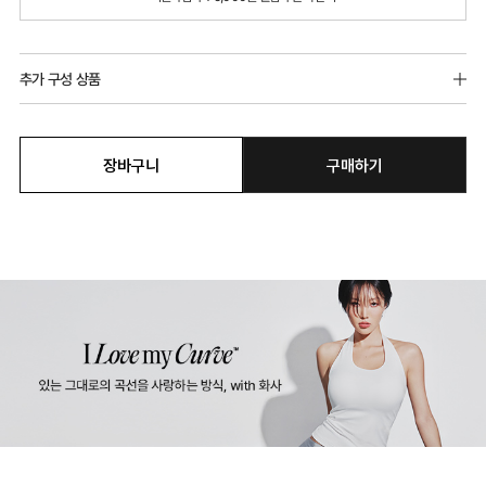
추가 구성 상품
장바구니
구매하기
듀얼쿨 T-BACK
듀얼쿨 베이직 팬티
듀얼쿨 하
9,900원
12,900원
12,900원