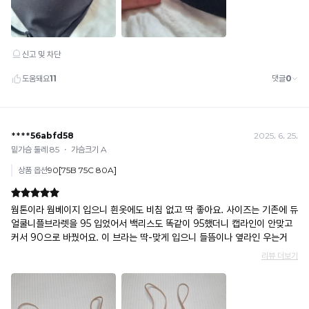
MAX
권
란?
리
촉
가
감
으
등
로
록
느
된
껴
지
고
는
유
냉
한
감
수
자
치
산
로
입
높
을
니
수
다.
록
냉