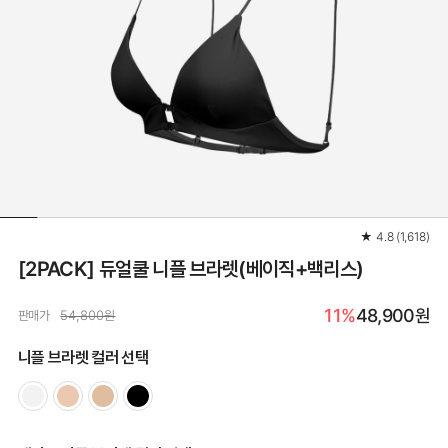
★
4.8
(
1,618
)
[2PACK] 듀얼쿨 니플 브라렛(베이직+백리스)
11%
48,900원
판매가
54,800원
니플 브라렛 컬러 선택