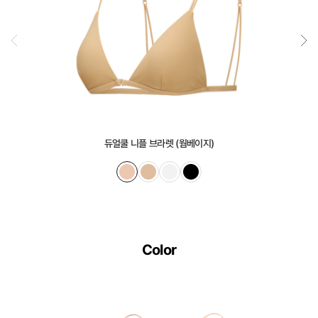
감
과
매
끈
한
겉
감
듀얼쿨 니플 브라렛 (웜베이지)
의
듀
얼
쿨
접
Color
합
기
술