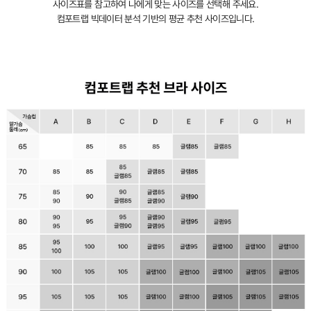
사이즈표를 참고하여 나에게 맞는 사이즈를 선택해 주세요.
서
컴포트랩 빅데이터 분석 기반의 평균 추천 사이즈입니다.
만
만
나
보
실
수
있
습
니
다.
실
용
신
안
출
원