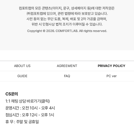
용
업
체
에
엄
중
히
법
ABOUT US
AGREEMENT
PRIVACY POLICY
적
GUIDE
FAQ
PC ver
대
응
CS문의
중
1:1 채팅 상담 바로가기(클릭)
입
운영시간 : 오전 10시 - 오후 4시
니
점심시간 : 오후 12시 - 오후 1시
휴 무 : 주말 및 공휴일
다.
유