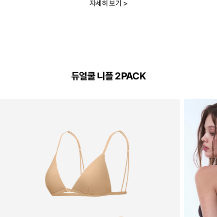
자세히 보기 >
Dual
Cool™
듀얼쿨 니플 2PACK
Technology
하
루
종
일
부
드
럽
고