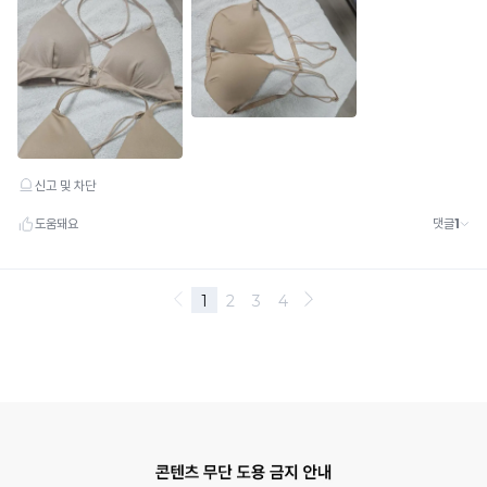
지
널
리
티
를
지
키
기
위
해
무
분
별
한
도