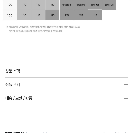
제
20-
2024-
000****
호
듀
얼
Q-
MAX
쿨
상품 스펙
냉
전
겉감원단 : 나일론 67%(폴리아미드), 폴리우레탄 33%
감
상품 관리
상
안감원단 : 나일론 68%(폴리아미드), 폴리우레탄 32%
성
[Care Guide]
품
배송 / 교환 / 반품
테
1. 고온 세탁은 제품 변형의 원인이 될 수 있으므로, 미지근한 물로 세탁해 주세요.
디
2. 기계 세탁을 할 경우 제품 손상 및 변형 방지를 위해, 반드시 세탁망을 사용해 주세요.
스
[배송]
3. 건조기 사용 시 고온으로 인한 제품 손상 및 변형이 발생할 수 있으므로 자연 건조해
자
· 택배사: 한진택배 (1588-0011) | 기본 배송비 2,500원 / 3만원 이상 무료배송
트
주세요.
· 제주 +3,000원 / 도서산간 +5,000원 (교환·반품 시 왕복 총 비용 11,000원
인
완
4. 짙은 색상과 밝은 색상은 분리하여 세탁해 주세요.
~15,000원)
5. 땀과 비 등에 젖은 상태로 방치할 경우, 변색 또는 이염현상이 나타날 수 있습니다.
료
등
· 평일 오전 10시 이전 결제 완료 시 당일 발송 (이후 1~3 영업일 소요)