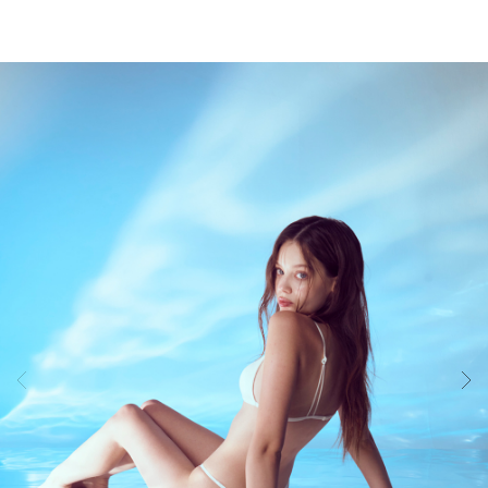
듀
얼
쿨
테
크
놀
로
지.
원
단
실
용
신