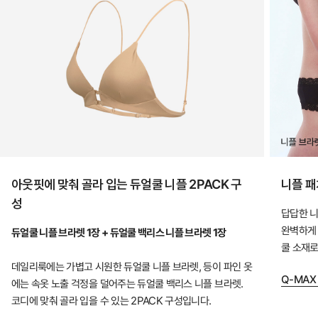
산
뜻
하
게,
오
랜
연
구
아웃핏에 맞춰 골라 입는 듀얼쿨 니플 2PACK 구
니플 패
와
성
설
답답한 니
완벽하게 
계
듀얼쿨 니플 브라렛 1장 + 듀얼쿨 백리스 니플 브라렛 1장
쿨 소재로
로
데일리룩에는 가볍고 시원한 듀얼쿨 니플 브라렛, 등이 파인 옷
완
Q-MAX
에는 속옷 노출 걱정을 덜어주는 듀얼쿨 백리스 니플 브라렛.
성
코디에 맞춰 골라 입을 수 있는 2PACK 구성입니다.
한