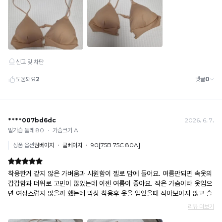
감
복
성
이
제
시
할
원
수
합
니
없
다.
는
11
년
의
기
술
력
과
오
리