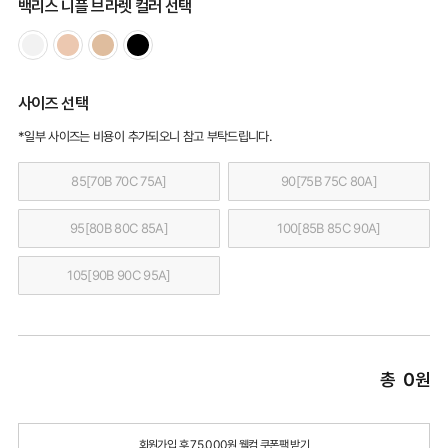
백리스 니플 브라렛 컬러 선택
사이즈 선택
*일부 사이즈는 비용이 추가되오니 참고 부탁드립니다.
85[70B 70C 75A]
90[75B 75C 80A]
95[80B 80C 85A]
100[85B 85C 90A]
105[90B 90C 95A]
총
0
원
회원가입 후 75,000원 웰컴 쿠폰팩 받기