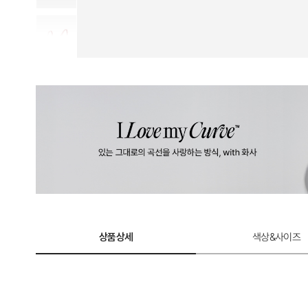
상품상세
색상&사이즈