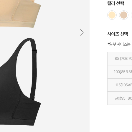
컬러 선택
사이즈 선택
*일부 사이즈는
85 [70B 7
100[85B 8
115[105AB
글램95 [80