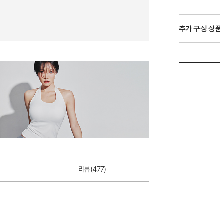
추가 구성 상
리뷰(
477
)
모달 베이직 팬티
9,900원