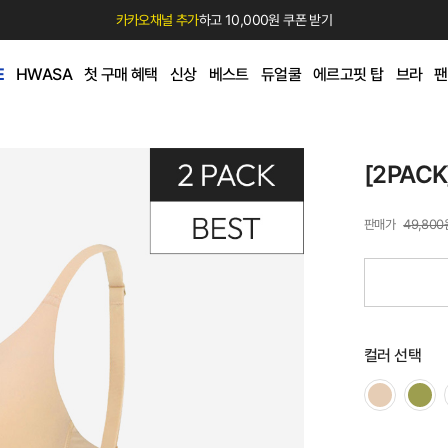
카카오채널 추가
하고 10,000원 쿠폰 받기
E
HWASA
첫 구매 혜택
신상
베스트
듀얼쿨
에르고핏 탑
브라
팬
[2PAC
49,800
컬러 선택