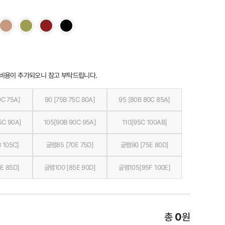
 비용이 추가되오니 참고 부탁드립니다.
0C 75A]
90 [75B 75C 80A]
95 [80B 80C 85A]
5C 90A]
105[90B 90C 95A]
110[95C 100AB]
 105C]
글램85 [70E 75D]
글램90 [75E 80D]
E 85D]
글램100 [85E 90D]
글램105[95F 100E]
총
0
원