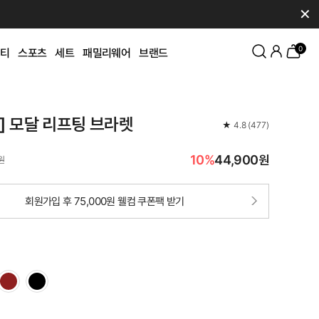
✕
0
티
스포츠
세트
패밀리웨어
브랜드
K] 모달 리프팅 브라렛
★
4.8
(
477
)
10%
44,900원
원
회원가입 후 75,000원 웰컴 쿠폰팩 받기