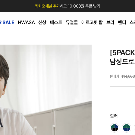
카카오채널 추가
하고 10,000원 쿠폰 받기
 SALE
HWASA
신상
베스트
듀얼쿨
에르고핏 탑
브라
팬티
스
[5PAC
남성드로
114,00
컬러