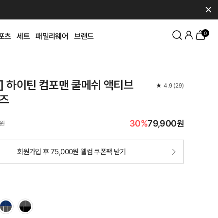
✕
0
포츠
세트
패밀리웨어
브랜드
K] 하이틴 컴포맨 쿨메쉬 액티브
★
4.9
(
29
)
즈
30%
79,900원
0원
회원가입 후 75,000원 웰컴 쿠폰팩 받기