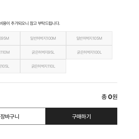
 비용이 추가되오니 참고 부탁드립니다.
지95M
일반허벅지100M
일반허벅지105M
110M
굵은허벅지95L
굵은허벅지100L
105L
굵은허벅지110L
총
0
원
장바구니
구매하기