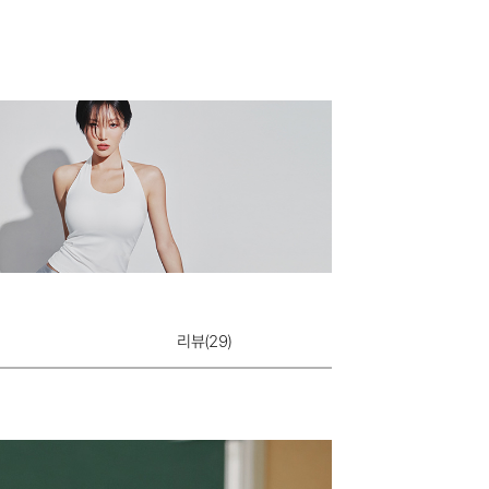
리뷰(
29
)