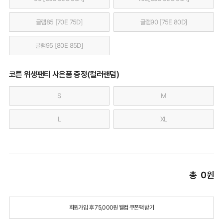
글램85 [70E 75D]
글램90 [75E 80D]
글램95 [80E 85D]
코튼 위생팬티 사은품 증정(컬러랜덤)
S
M
L
XL
총
0
원
회원가입 후 75,000원 웰컴 쿠폰팩 받기