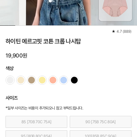
★
4.7
(
889
)
하이틴 에르고핏 코튼 크롭 나시탑
19,900원
색상
사이즈
*일부 사이즈는 비용이 추가되오니 참고 부탁드립니다.
85 [70B 70C 75A]
90 [75B 75C 80A]
95 [80B 80C 85A]
100[85B 85C 90A]