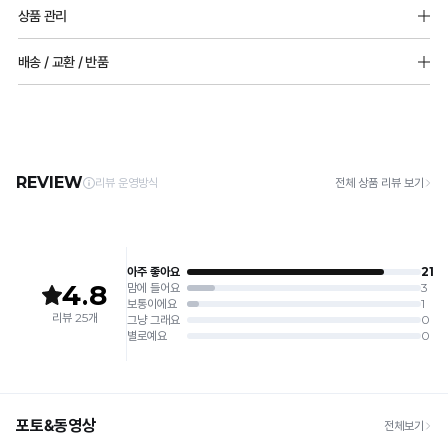
소재
감
상품 관리
한
겉감 : 레이온 40% 나일론 60%
성
안감 : 듀얼쿨 안감 (나일론 68% 폴리우레탄 32%)
[Care Guide]
착
배송 / 교환 / 반품
테
1. 고온 세탁은 제품 변형의 원인이 될 수 있으므로, 미지근한 물로 세탁해 주세요.
용
몰드두께
2. 기계 세탁을 할 경우 제품 손상 및 변형 방지를 위해, 반드시 세탁망을 사용해 주세요.
스
[배송]
85,90 8mm 부분 볼륨 몰드
3. 건조기 사용 시 고온으로 인한 제품 손상 및 변형이 발생할 수 있으므로 자연 건조해
감
· 택배사: 한진택배 (1588-0011) | 기본 배송비 2,500원 / 3만원 이상 무료배송
트
전사이즈(85,90 제외) 5mm 풀컵 몰드
주세요.
· 제주 +3,000원 / 도서산간 +5,000원 (교환·반품 시 왕복 총 비용 11,000원
을
완
4. 짙은 색상과 밝은 색상은 분리하여 세탁해 주세요.
~15,000원)
5. 땀과 비 등에 젖은 상태로 방치할 경우, 변색 또는 이염현상이 나타날 수 있습니다.
유
료
· 평일 오전 10시 이전 결제 완료 시 당일 발송 (이후 1~3 영업일 소요)
6. 소비자 부주의로 인한 제품 손상은 보상되지 않습니다.
· 주문 폭주 시 순차 발송으로 배송이 지연될 수 있는 점 양해 부탁드리며, 배송 지연은 무
지
상 반품 사유에 해당하지 않습니다.
[Product Info]
합
듀
제조원: (주)컴포트랩 협력 업체
[교환 / 반품]
얼
니
판매원: (주)컴포트랩
접수
쿨
제조국:
중국
· 수령 후 7일 이내 마이페이지 또는 1:1 채팅으로 접수 → 수령 후 10일 이내 도착분 처리
다.
냉
가능
감
배송비
안
밴
· 단순변심 (사이즈·컬러·디자인 변경): 교환·반품 배송비 5,000원
감
· 불량 상품: 동일 상품(동일 컬러·사이즈) 1회 교환 / 다른 디자인 교환 시 배송비 5,000
드
은
원
없
Q-
· 빠른 수령이 필요할 경우, 교환보다 전체반품 후 재구매를 권장합니다.
는
(교환: 약 10영업일 / 반품: 약 7영업일 소요, 배송비 동일)
MAX