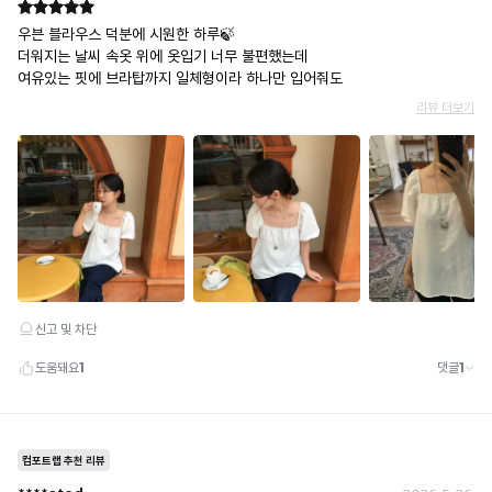
는
냉
감
수
치
로
높
을
수
록
냉
감
성
이
시
원
합
니
다.