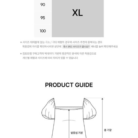
라
인
을
완
성
합
니
다.
시
원
한
심
리
스
듀