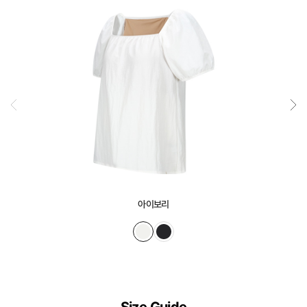
정
교
하
게
설
계
된
3D
일
체
형
아이보리
몰
드
가
슴