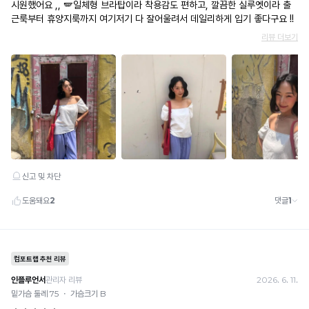
적
편
· 이벤트·1+1·세트·할인 적용 상품·ACC·프리미엄·다종구성 상품은 적용 불가
한
· 배송 준비 중이라도 송장 등록 후에는 주문 취소 불가
안
착
· 배송 중 미협의 반품 접수 시, 회수 완료 후 단순변심 반품으로 처리되어 배송비가 부과
용
됩니다.
하
감
게
을
제
밀
공
착
합
됩
니
다.
니
Q-
다.
MAX
란?
촉
감
으
로
느
껴
지