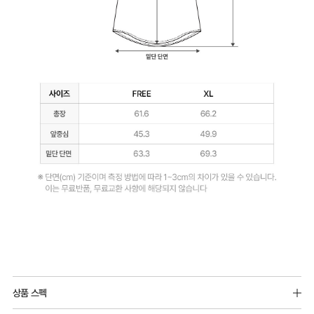
얼
쿨
안
감
피
부
에
매
끄
럽
게
닿
Q-
아
MAX
쾌
상품 스펙
냉
적