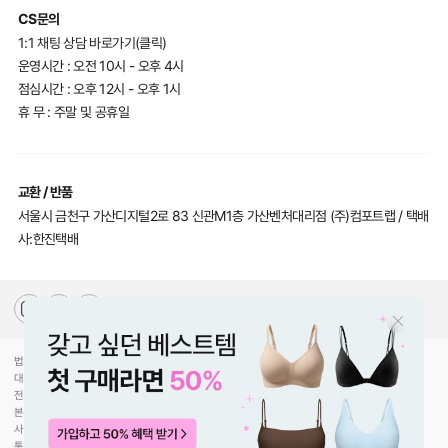
CS문의
1:1 채팅 상담 바로가기(클릭)
운영시간 : 오전 10시 - 오후 4시
점심시간 : 오후 12시 - 오후 1시
휴 무 : 주말 및 공휴일
교환 / 반품
서울시 금천구 가산디지털2로 83 신관M1층 가산벤처대리점 (주)컴포트랩 / 택배
사:한진택배
법인명(상호)
(주)컴포트랩
대표자(성명)
최선미
전화
070-5217-2205
본사주소
서울특별시 강남구 압구정로30길 78
사업자등록번호
744-81-00453
통신판매업신고
제2020-서울강남-02754호