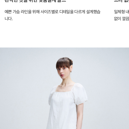
적
예쁜 가슴 라인을 위해 사이즈별로 디테일을 다르게 설계했습
일체형 내
인
니다.
없이 깔끔
핏
을
완
성
하
는
컴
포
트
랩
의
인
체