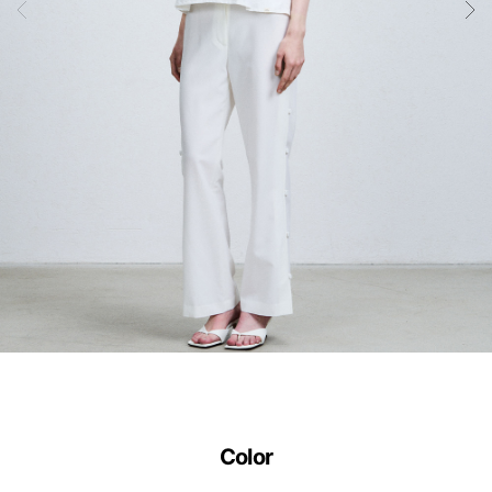
공
학
설
계
기
술
입
니
다.
사
이
즈
별
Color
로