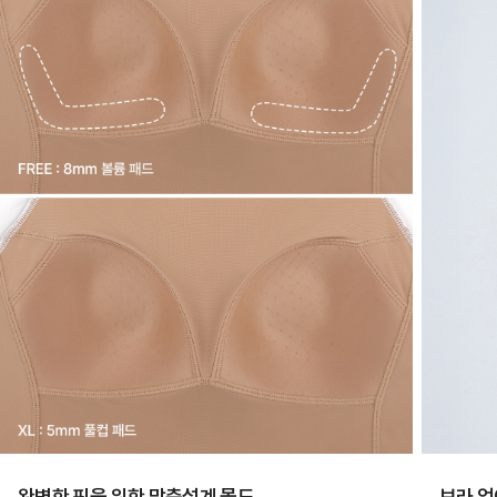
란?
ERGOFIT®
은
브
라
없
이
한
장
만
입
어
도
안
정
완벽한 핏을 위한 맞춤설계 몰드
브라 없