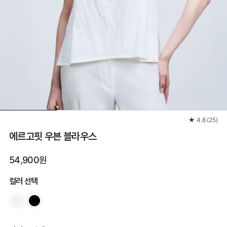
★
4.8
(
25
)
에르고핏 우븐 블라우스
54,900원
컬러 선택