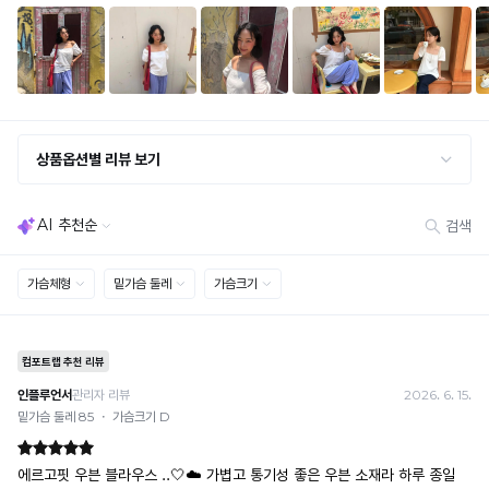
냉
프
세트 교환 유의
감
· 옵션 품절 우려가 있으므로 세트 구매 시 함께 반송 권장
리
· 단품 반송 후 품절 시 대체 상품 안내 / 추가 접수 시 배송비 발생 가능
성
커
테
교환·반품 불가
팅
스
· 수령 후 7일 초과 / 택 제거·세탁·착용·훼손·오염된 상품
· 불량·오배송이라도 택 제거 또는 세탁 후에는 불가
트
하
· 사이즈 허용 오차(약 1cm) / 실밥·미세 컬러 차이 등 대량생산 특성에 의한 사소한 차이
를
변
· 고객 부주의로 인한 변형·훼손·오염
완
· 다종 PACK 구성 상품의 부분 반품 및 타상품 교환 불가
료
조
한
[결제]
임
소
무통장(가상계좌)
재
과
· 입금자명: ㈜컴포트랩 / 주문 후 3일 이내 입금 (기간 초과 시 자동 취소, 복구 불가)
· 금액·은행·계좌번호 오입력 시 송금 불가 → 정확히 확인 후 입금 / 문의: 1:1 채팅
로
배
· 여러 건 주문 시 가상계좌별로 각각 입금 (총액 일괄 입금 불가)
더
예) 1만원 A + 1만원 B → 각 1만원씩 입금 O / 합산 2만원 입금 ✕
김
욱
휴대폰 결제
시
없
· 취소 가능: 결제한 당월 말일까지
원
이
예) 12/30 결제 → 12/31까지 취소 가능
하
· 당월 취소 불가 시: 수수료 3.5% 차감 후 현금 환불
몸
고
쿠폰
쾌
에
· 일반 상품 구매 시에만 적용 가능