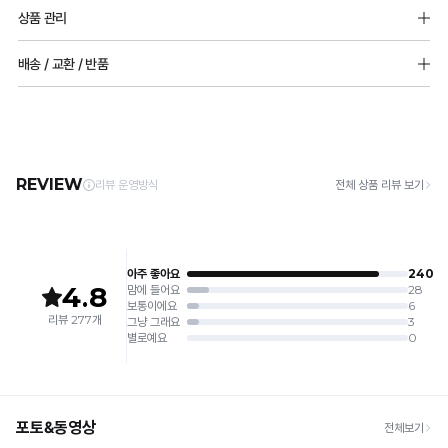
소재
감
한
상품 관리
면쟈가드:폴리에스터 65%, 면 35%
성
심
프리컷팅원단:나일론 68%, 폴리우레탄 32%
[Care Guide]
배송 / 교환 / 반품
테
소폭레이스: 나일론 82%, 폴리우레탄 18%
리
1. 고온 세탁은 제품 변형의 원인이 될 수 있으므로, 미지근한 물로 세탁해 주세요.
2. 기계 세탁을 할 경우 제품 손상 및 변형 방지를 위해, 반드시 세탁망을 사용해 주세요.
스
[배송]
스
몰드두께
3. 건조기 사용 시 고온으로 인한 제품 손상 및 변형이 발생할 수 있으므로 자연 건조해
· 택배사: 한진택배 (1588-0011) | 기본 배송비 2,500원 / 3만원 이상 무료배송
트
85,90 8mm 부분 볼륨 몰드
듀
주세요.
· 제주 +3,000원 / 도서산간 +5,000원 (교환·반품 시 왕복 총 비용 11,000원
전사이즈(85,90 제외) 5mm 풀컵 몰드
완
4. 짙은 색상과 밝은 색상은 분리하여 세탁해 주세요.
얼
~15,000원)
패드 추가 불가능
5. 땀과 비 등에 젖은 상태로 방치할 경우, 변색 또는 이염현상이 나타날 수 있습니다.
료
· 평일 오전 10시 이전 결제 완료 시 당일 발송 (이후 1~3 영업일 소요)
어깨끈 조절 불가능
쿨
6. 소비자 부주의로 인한 제품 손상은 보상되지 않습니다.
· 주문 폭주 시 순차 발송으로 배송이 지연될 수 있는 점 양해 부탁드리며, 배송 지연은 무
안
상 반품 사유에 해당하지 않습니다.
[Product Info]
듀
감
제조원: (주)컴포트랩 협력 업체
[교환 / 반품]
얼
판매원: (주)컴포트랩
접수
피
쿨
제조국:
중국
· 수령 후 7일 이내 마이페이지 또는 1:1 채팅으로 접수 → 수령 후 10일 이내 도착분 처리
냉
부
가능
감
배송비
에
안
· 단순변심 (사이즈·컬러·디자인 변경): 교환·반품 배송비 5,000원
매
감
· 불량 상품: 동일 상품(동일 컬러·사이즈) 1회 교환 / 다른 디자인 교환 시 배송비 5,000
은
원
끄
Q-
· 빠른 수령이 필요할 경우, 교환보다 전체반품 후 재구매를 권장합니다.
럽
(교환: 약 10영업일 / 반품: 약 7영업일 소요, 배송비 동일)
MAX