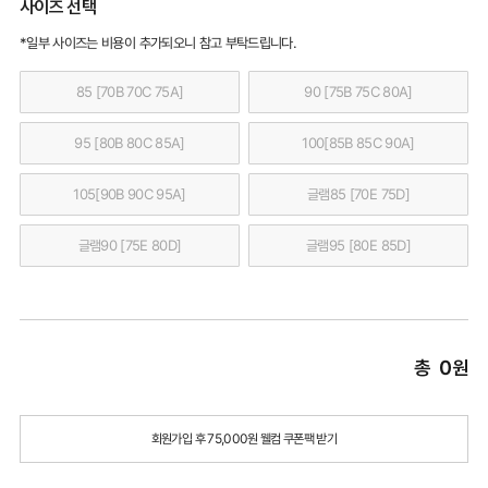
사이즈 선택
*일부 사이즈는 비용이 추가되오니 참고 부탁드립니다.
85 [70B 70C 75A]
90 [75B 75C 80A]
95 [80B 80C 85A]
100[85B 85C 90A]
105[90B 90C 95A]
글램85 [70E 75D]
글램90 [75E 80D]
글램95 [80E 85D]
총
0
원
회원가입 후 75,000원 웰컴 쿠폰팩 받기