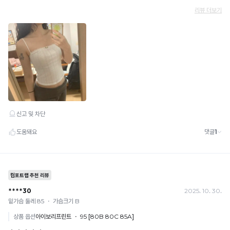
적
· 이벤트·1+1·세트·할인 적용 상품·ACC·프리미엄·다종구성 상품은 적용 불가
한
· 배송 준비 중이라도 송장 등록 후에는 주문 취소 불가
밴
착
· 배송 중 미협의 반품 접수 시, 회수 완료 후 단순변심 반품으로 처리되어 배송비가 부과
용
드
됩니다.
이
없
가
는
능
프
합
니
리
다.
커
Q-
팅
MAX
하
란?
촉
변
감
조
으
로
임
느
과
껴
지
배
는