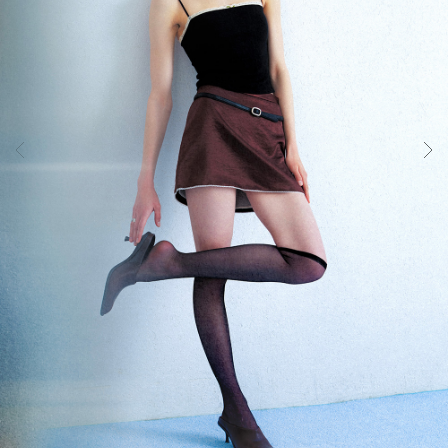
랩
의
인
체
공
학
설
계
기
술
입
니
다.