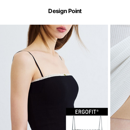
ERGOFIT®
기
Design Point
술
이
란?
ERGOFIT®
은
브
라
없
이
한
장
만