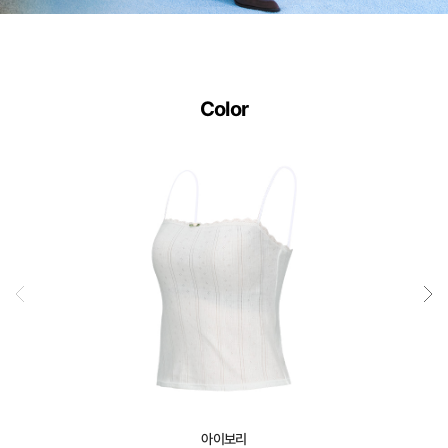
사
이
즈
별
Color
로
정
교
하
게
설
계
된
3D
일
체
형
아이보리