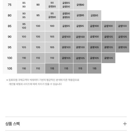
러
운
가
슴
라
인
을
완
성
합
니
다.
Q-
MAX
시
상품 스펙
냉
원