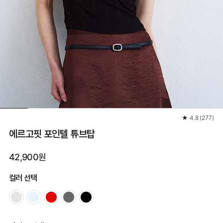
★
4.8
(
277
)
에르고핏 포인텔 튜브탑
42,900원
컬러 선택