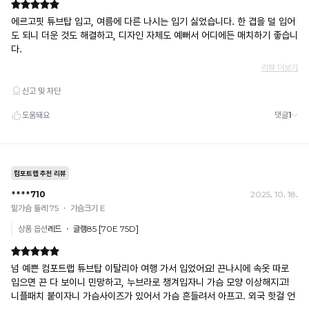
김
냉
없
감
수
이
치
몸
로
에
높
을
편
수
안
록
하
냉
감
게
성
밀
이
시
착
원
됩
합
니
니
다.
다.