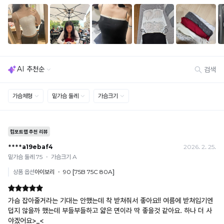
냉
게
세트 교환 유의
감
· 옵션 품절 우려가 있으므로 세트 구매 시 함께 반송 권장
닿
· 단품 반송 후 품절 시 대체 상품 안내 / 추가 접수 시 배송비 발생 가능
성
아
테
교환·반품 불가
스
· 수령 후 7일 초과 / 택 제거·세탁·착용·훼손·오염된 상품
쾌
· 불량·오배송이라도 택 제거 또는 세탁 후에는 불가
트
적
· 사이즈 허용 오차(약 1cm) / 실밥·미세 컬러 차이 등 대량생산 특성에 의한 사소한 차이
를
· 고객 부주의로 인한 변형·훼손·오염
한
완
· 다종 PACK 구성 상품의 부분 반품 및 타상품 교환 불가
료
착
한
[결제]
용
소
무통장(가상계좌)
감
재
· 입금자명: ㈜컴포트랩 / 주문 후 3일 이내 입금 (기간 초과 시 자동 취소, 복구 불가)
· 금액·은행·계좌번호 오입력 시 송금 불가 → 정확히 확인 후 입금 / 문의: 1:1 채팅
로
을
· 여러 건 주문 시 가상계좌별로 각각 입금 (총액 일괄 입금 불가)
더
예) 1만원 A + 1만원 B → 각 1만원씩 입금 O / 합산 2만원 입금 ✕
유
욱
휴대폰 결제
시
지
· 취소 가능: 결제한 당월 말일까지
원
합
예) 12/30 결제 → 12/31까지 취소 가능
하
· 당월 취소 불가 시: 수수료 3.5% 차감 후 현금 환불
니
고
쿠폰
쾌
다.
· 일반 상품 구매 시에만 적용 가능