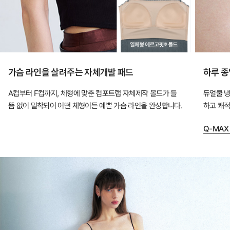
입
어
도
안
정
가슴 라인을 살려주는 자체개발 패드
하루 종
적
A컵부터 F컵까지, 체형에 맞춘 컴포트랩 자체제작 몰드가 들
듀얼쿨 냉
인
뜸 없이 밀착되어 어떤 체형이든 예쁜 가슴 라인을 완성합니다.
하고 쾌적
핏
을
Q-MAX
완
성
하
는
컴
포
트