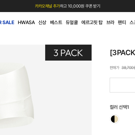
카카오채널 추가
하고 10,000원 쿠폰 받기
 SALE
HWASA
신상
베스트
듀얼쿨
에르고핏 탑
브라
팬티
스
[3PAC
38,700
컬러 선택1