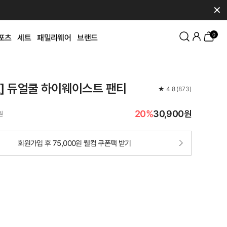
✕
0
포츠
세트
패밀리웨어
브랜드
K] 듀얼쿨 하이웨이스트 팬티
★
4.8
(
873
)
20%
30,900원
원
회원가입 후 75,000원 웰컴 쿠폰팩 받기