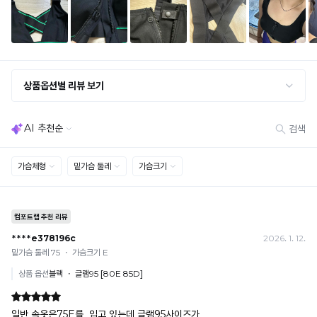
· 옵션 품절 우려가 있으므로 세트 구매 시 함께 반송 권장
차
· 단품 반송 후 품절 시 대체 상품 안내 / 추가 접수 시 배송비 발생 가능
이
를
교환·반품 불가
· 수령 후 7일 초과 / 택 제거·세탁·착용·훼손·오염된 상품
확
· 불량·오배송이라도 택 제거 또는 세탁 후에는 불가
인
· 사이즈 허용 오차(약 1cm) / 실밥·미세 컬러 차이 등 대량생산 특성에 의한 사소한 차이
해
· 고객 부주의로 인한 변형·훼손·오염
보
· 다종 PACK 구성 상품의 부분 반품 및 타상품 교환 불가
세
[결제]
요.
무통장(가상계좌)
· 입금자명: ㈜컴포트랩 / 주문 후 3일 이내 입금 (기간 초과 시 자동 취소, 복구 불가)
· 금액·은행·계좌번호 오입력 시 송금 불가 → 정확히 확인 후 입금 / 문의: 1:1 채팅
· 여러 건 주문 시 가상계좌별로 각각 입금 (총액 일괄 입금 불가)
예) 1만원 A + 1만원 B → 각 1만원씩 입금 O / 합산 2만원 입금 ✕
휴대폰 결제
· 취소 가능: 결제한 당월 말일까지
예) 12/30 결제 → 12/31까지 취소 가능
· 당월 취소 불가 시: 수수료 3.5% 차감 후 현금 환불
쿠폰
· 일반 상품 구매 시에만 적용 가능
· 이벤트·1+1·세트·할인 적용 상품·ACC·프리미엄·다종구성 상품은 적용 불가