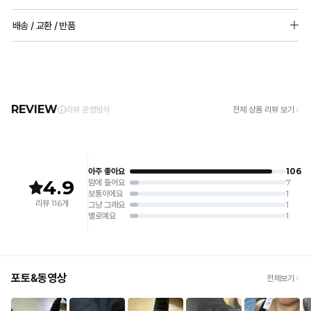
vs
PN : 나일론72%, 폴리우레탄28%
[Care Guide]
배송 / 교환 / 반품
타
1. 고온 세탁은 제품 변형의 원인이 될 수 있으므로, 미지근한 물로 세탁해 주세요.
몰드두께: 상세페이지 참조 패드 추가 불가능
2. 기계 세탁을 할 경우 제품 손상 및 변형 방지를 위해, 반드시 세탁망을 사용해 주세요.
공
[배송]
어깨끈 조절 가능
3. 건조기 사용 시 고온으로 인한 제품 손상 및 변형이 발생할 수 있으므로 자연 건조해
· 택배사: 한진택배 (1588-0011) | 기본 배송비 2,500원 / 3만원 이상 무료배송
몰
주세요.
· 제주 +3,000원 / 도서산간 +5,000원 (교환·반품 시 왕복 총 비용 11,000원
드
4. 짙은 색상과 밝은 색상은 분리하여 세탁해 주세요.
~15,000원)
5. 땀과 비 등에 젖은 상태로 방치할 경우, 변색 또는 이염현상이 나타날 수 있습니다.
비
· 평일 오전 10시 이전 결제 완료 시 당일 발송 (이후 1~3 영업일 소요)
6. 소비자 부주의로 인한 제품 손상은 보상되지 않습니다.
· 주문 폭주 시 순차 발송으로 배송이 지연될 수 있는 점 양해 부탁드리며, 배송 지연은 무
교
상 반품 사유에 해당하지 않습니다.
[Product Info]
제조원: (주)컴포트랩 협력 업체
[교환 / 반품]
판매원: (주)컴포트랩
일
접수
제조국:
중국
반
· 수령 후 7일 이내 마이페이지 또는 1:1 채팅으로 접수 → 수령 후 10일 이내 도착분 처리
몰
가능
드
배송비
와
· 단순변심 (사이즈·컬러·디자인 변경): 교환·반품 배송비 5,000원
타
· 불량 상품: 동일 상품(동일 컬러·사이즈) 1회 교환 / 다른 디자인 교환 시 배송비 5,000
원
공
· 빠른 수령이 필요할 경우, 교환보다 전체반품 후 재구매를 권장합니다.
몰
(교환: 약 10영업일 / 반품: 약 7영업일 소요, 배송비 동일)
드
세트 교환 유의
의