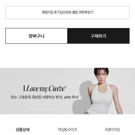
회원가입 후 75,000원 웰컴 쿠폰팩 받기
장바구니
구매하기
상품상세
색상&사이즈
리뷰(
116
)