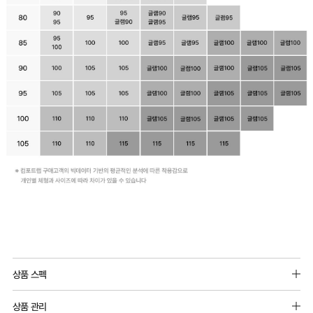
일
반
상품 스펙
몰
소재:
드
상품 관리
주원단 : 폴리에스터 88%, 폴리우레탄 12%