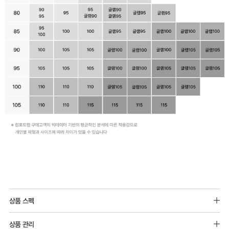
일
반
상품 스펙
몰
소재:
드
상품 관리
주원단 : 폴리에스터 88%, 폴리우레탄 12%