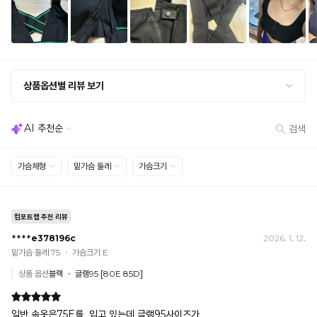
· 옵션 품절 우려가 있으므로 세트 구매 시 함께 반송 권장
차
· 단품 반송 후 품절 시 대체 상품 안내 / 추가 접수 시 배송비 발생 가능
이
를
교환·반품 불가
· 수령 후 7일 초과 / 택 제거·세탁·착용·훼손·오염된 상품
확
· 불량·오배송이라도 택 제거 또는 세탁 후에는 불가
인
· 사이즈 허용 오차(약 1cm) / 실밥·미세 컬러 차이 등 대량생산 특성에 의한 사소한 차이
해
· 고객 부주의로 인한 변형·훼손·오염
보
· 다종 PACK 구성 상품의 부분 반품 및 타상품 교환 불가
세
[결제]
요.
무통장(가상계좌)
· 입금자명: ㈜컴포트랩 / 주문 후 3일 이내 입금 (기간 초과 시 자동 취소, 복구 불가)
· 금액·은행·계좌번호 오입력 시 송금 불가 → 정확히 확인 후 입금 / 문의: 1:1 채팅
· 여러 건 주문 시 가상계좌별로 각각 입금 (총액 일괄 입금 불가)
예) 1만원 A + 1만원 B → 각 1만원씩 입금 O / 합산 2만원 입금 ✕
휴대폰 결제
· 취소 가능: 결제한 당월 말일까지
예) 12/30 결제 → 12/31까지 취소 가능
· 당월 취소 불가 시: 수수료 3.5% 차감 후 현금 환불
쿠폰
· 일반 상품 구매 시에만 적용 가능
· 이벤트·1+1·세트·할인 적용 상품·ACC·프리미엄·다종구성 상품은 적용 불가