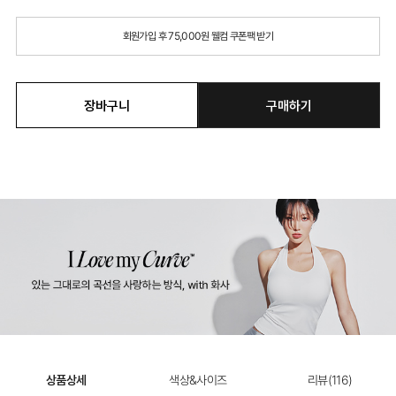
회원가입 후 75,000원 웰컴 쿠폰팩 받기
장바구니
구매하기
상품상세
색상&사이즈
리뷰(
116
)