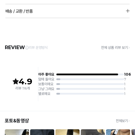
vs
PN : 나일론72%, 폴리우레탄28%
[Care Guide]
배송 / 교환 / 반품
타
1. 고온 세탁은 제품 변형의 원인이 될 수 있으므로, 미지근한 물로 세탁해 주세요.
몰드두께: 상세페이지 참조 패드 추가 불가능
2. 기계 세탁을 할 경우 제품 손상 및 변형 방지를 위해, 반드시 세탁망을 사용해 주세요.
공
[배송]
어깨끈 조절 가능
3. 건조기 사용 시 고온으로 인한 제품 손상 및 변형이 발생할 수 있으므로 자연 건조해
· 택배사: 한진택배 (1588-0011) | 기본 배송비 2,500원 / 3만원 이상 무료배송
몰
주세요.
· 제주 +3,000원 / 도서산간 +5,000원 (교환·반품 시 왕복 총 비용 11,000원
드
4. 짙은 색상과 밝은 색상은 분리하여 세탁해 주세요.
~15,000원)
5. 땀과 비 등에 젖은 상태로 방치할 경우, 변색 또는 이염현상이 나타날 수 있습니다.
비
· 평일 오전 10시 이전 결제 완료 시 당일 발송 (이후 1~3 영업일 소요)
6. 소비자 부주의로 인한 제품 손상은 보상되지 않습니다.
· 주문 폭주 시 순차 발송으로 배송이 지연될 수 있는 점 양해 부탁드리며, 배송 지연은 무
교
상 반품 사유에 해당하지 않습니다.
[Product Info]
제조원: (주)컴포트랩 협력 업체
[교환 / 반품]
판매원: (주)컴포트랩
일
접수
제조국:
중국
반
· 수령 후 7일 이내 마이페이지 또는 1:1 채팅으로 접수 → 수령 후 10일 이내 도착분 처리
몰
가능
드
배송비
와
· 단순변심 (사이즈·컬러·디자인 변경): 교환·반품 배송비 5,000원
타
· 불량 상품: 동일 상품(동일 컬러·사이즈) 1회 교환 / 다른 디자인 교환 시 배송비 5,000
원
공
· 빠른 수령이 필요할 경우, 교환보다 전체반품 후 재구매를 권장합니다.
몰
(교환: 약 10영업일 / 반품: 약 7영업일 소요, 배송비 동일)
드
세트 교환 유의
의