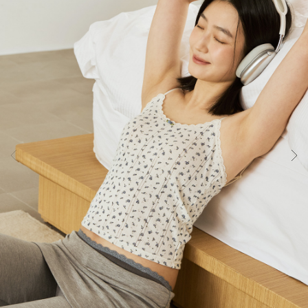
컴
포
트
랩
의
인
체
공
학
설
계
기
술
입
니