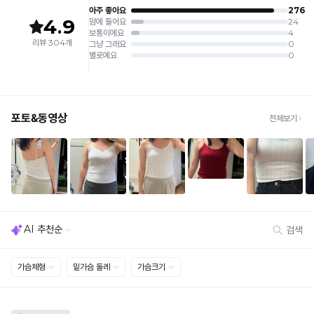
합
얼
판매원: (주)컴포트랩
접수
쿨
제조국:
중국
니
· 수령 후 7일 이내 마이페이지 또는 1:1 채팅으로 접수 → 수령 후 10일 이내 도착분 처리
냉
가능
다.
감
배송비
안
· 단순변심 (사이즈·컬러·디자인 변경): 교환·반품 배송비 5,000원
감
밴
· 불량 상품: 동일 상품(동일 컬러·사이즈) 1회 교환 / 다른 디자인 교환 시 배송비 5,000
은
원
드
Q-
· 빠른 수령이 필요할 경우, 교환보다 전체반품 후 재구매를 권장합니다.
없
(교환: 약 10영업일 / 반품: 약 7영업일 소요, 배송비 동일)
MAX
냉
는
세트 교환 유의
감
· 옵션 품절 우려가 있으므로 세트 구매 시 함께 반송 권장
프
· 단품 반송 후 품절 시 대체 상품 안내 / 추가 접수 시 배송비 발생 가능
성
리
테
교환·반품 불가
커
스
· 수령 후 7일 초과 / 택 제거·세탁·착용·훼손·오염된 상품
· 불량·오배송이라도 택 제거 또는 세탁 후에는 불가
트
팅
· 사이즈 허용 오차(약 1cm) / 실밥·미세 컬러 차이 등 대량생산 특성에 의한 사소한 차이
를
하
· 고객 부주의로 인한 변형·훼손·오염
완
· 다종 PACK 구성 상품의 부분 반품 및 타상품 교환 불가
변
료
한
[결제]
조
소
무통장(가상계좌)
임
재
· 입금자명: ㈜컴포트랩 / 주문 후 3일 이내 입금 (기간 초과 시 자동 취소, 복구 불가)