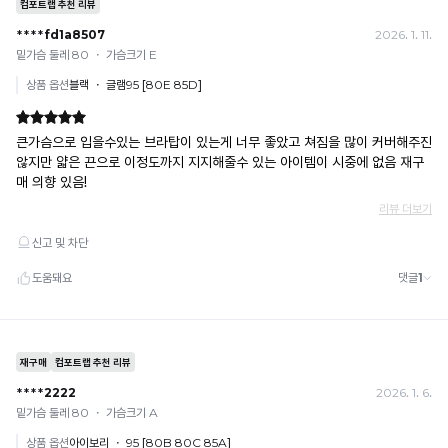
· 금액·은행·계좌번호 오입력 시 송금 불가 → 정확히 확인 후 입금 / 문의: 1:1 채팅
로
과
· 여러 건 주문 시 가상계좌별로 각각 입금 (총액 일괄 입금 불가)
더
배
예) 1만원 A + 1만원 B → 각 1만원씩 입금 O / 합산 2만원 입금 ✕
욱
김
휴대폰 결제
시
· 취소 가능: 결제한 당월 말일까지
원
없
예) 12/30 결제 → 12/31까지 취소 가능
하
· 당월 취소 불가 시: 수수료 3.5% 차감 후 현금 환불
이
고
쿠폰
쾌
몸
· 일반 상품 구매 시에만 적용 가능
적
에
· 이벤트·1+1·세트·할인 적용 상품·ACC·프리미엄·다종구성 상품은 적용 불가
한
· 배송 준비 중이라도 송장 등록 후에는 주문 취소 불가
편
착
· 배송 중 미협의 반품 접수 시, 회수 완료 후 단순변심 반품으로 처리되어 배송비가 부과
용
안
됩니다.
이
하
가
게
능
합
밀
니
착
다.
됩
Q-
MAX
니