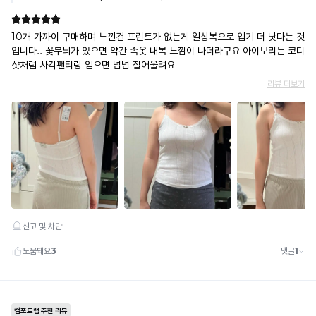
란?
다.
촉
감
으
로
느
껴
지
는
냉
감
수
치
로
높
을
수
록
냉
감
성