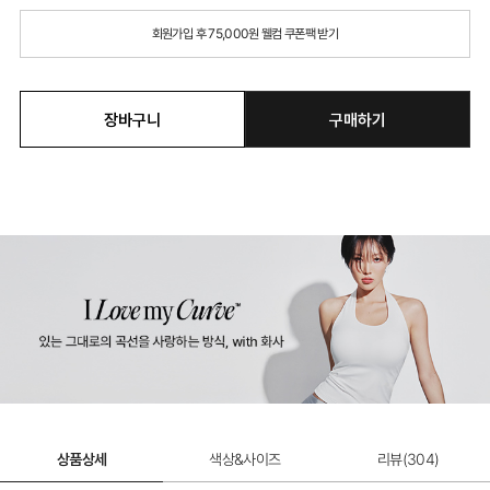
회원가입 후 75,000원 웰컴 쿠폰팩 받기
장바구니
구매하기
상품상세
색상&사이즈
리뷰(
304
)