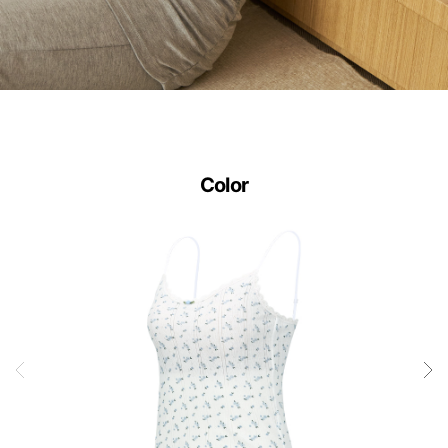
다.
사
이
즈
별
Color
로
정
교
하
게
설
계
된
3D