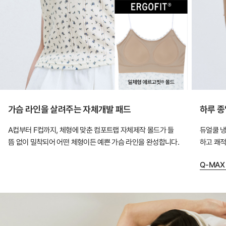
장
만
입
어
도
안
정
가슴 라인을 살려주는 자체개발 패드
하루 종
적
A컵부터 F컵까지, 체형에 맞춘 컴포트랩 자체제작 몰드가 들
듀얼쿨 냉
인
뜸 없이 밀착되어 어떤 체형이든 예쁜 가슴 라인을 완성합니다.
하고 쾌적
핏
을
Q-MAX
완
성
하
는