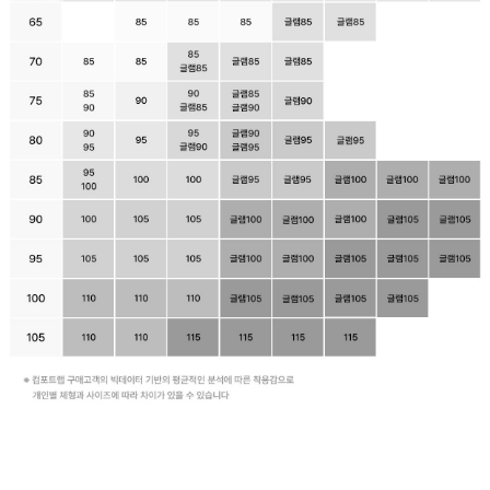
자
연
스
러
운
가
슴
라
인
을
완
성
합
니
다.