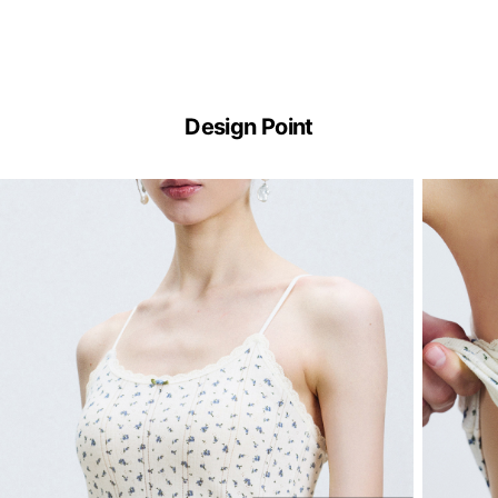
ERGOFIT®
기
Design Point
술
이
란?
ERGOFIT®
은
브
라
없
이
한