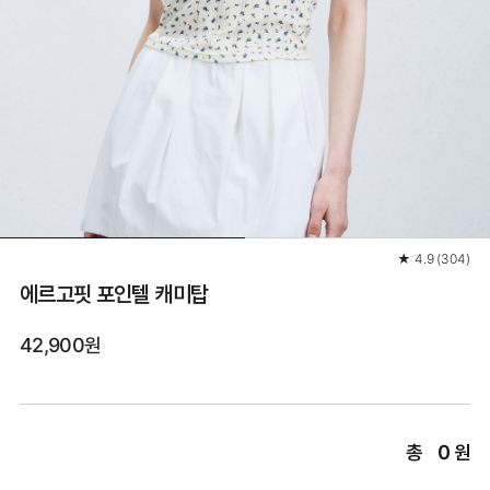
★
4.9
(
304
)
에르고핏 포인텔 캐미탑
42,900원
총
0
원