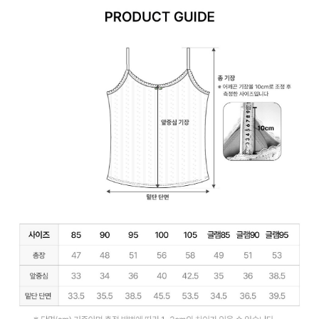
시
원
한
심
리
스
듀
얼
쿨
안
감
피
부
에
매