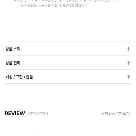
끄
럽
게
닿
Q-
MAX
아
상품 스펙
냉
쾌
소재
감
상품 관리
적
면쟈가드:폴리에스터 65%, 면 35%
성
프리컷팅원단:나일론 68%, 폴리우레탄 32%
한
[Care Guide]
배송 / 교환 / 반품
테
소폭레이스: 나일론 82%, 폴리우레탄 18%
1. 고온 세탁은 제품 변형의 원인이 될 수 있으므로, 미지근한 물로 세탁해 주세요.
착
2. 기계 세탁을 할 경우 제품 손상 및 변형 방지를 위해, 반드시 세탁망을 사용해 주세요.
스
[배송]
몰드두께 : 전사이즈_6mm(물방울패드)
용
3. 건조기 사용 시 고온으로 인한 제품 손상 및 변형이 발생할 수 있으므로 자연 건조해
· 택배사: 한진택배 (1588-0011) | 기본 배송비 2,500원 / 3만원 이상 무료배송
트
주세요.
· 제주 +3,000원 / 도서산간 +5,000원 (교환·반품 시 왕복 총 비용 11,000원
감
완
4. 짙은 색상과 밝은 색상은 분리하여 세탁해 주세요.
~15,000원)
5. 땀과 비 등에 젖은 상태로 방치할 경우, 변색 또는 이염현상이 나타날 수 있습니다.
을
료
· 평일 오전 10시 이전 결제 완료 시 당일 발송 (이후 1~3 영업일 소요)
6. 소비자 부주의로 인한 제품 손상은 보상되지 않습니다.
· 주문 폭주 시 순차 발송으로 배송이 지연될 수 있는 점 양해 부탁드리며, 배송 지연은 무
유
상 반품 사유에 해당하지 않습니다.
[Product Info]
지
듀
제조원: (주)컴포트랩 협력 업체
[교환 / 반품]