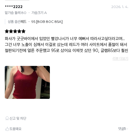
이
시
원
합
니
다.