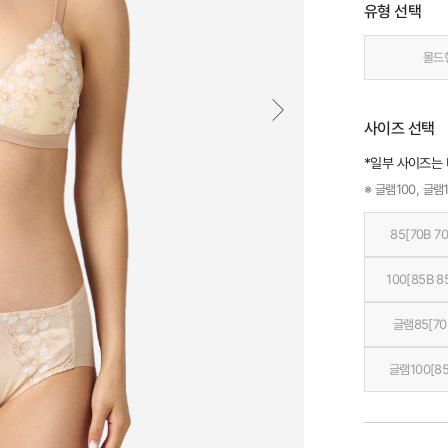
유형 선택
몰드
사이즈 선택
*일부 사이즈는
※ 글램100, 글램1
85[70B 70
100[85B 8
글램85[70
글램100[85