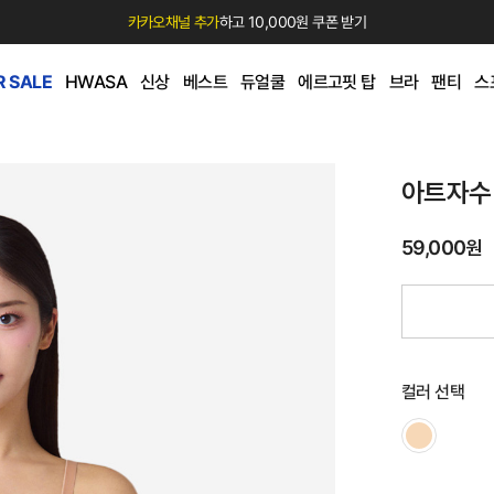
카카오채널 추가
하고 10,000원 쿠폰 받기
 SALE
HWASA
신상
베스트
듀얼쿨
에르고핏 탑
브라
팬티
스
아트자수
59,000원
컬러 선택