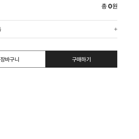
총
0
원
품
장바구니
구매하기
팬티