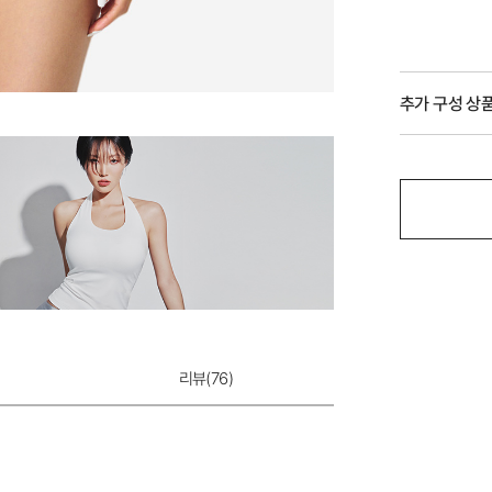
추가 구성 상
리뷰(
76
)
아트자수 블루밍 
29,000원