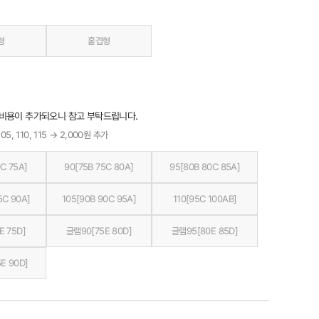
형
홑겹형
 비용이 추가되오니 참고 부탁드립니다.
05, 110, 115 → 2,000원 추가
C 75A]
90[75B 75C 80A]
95[80B 80C 85A]
5C 90A]
105[90B 90C 95A]
110[95C 100AB]
E 75D]
글램90[75E 80D]
글램95[80E 85D]
E 90D]