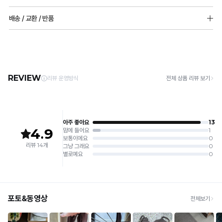
교환 또는 반품 요청시 구성상품 모두 보내주셔야합니다
[Care Guide]
배송 / 교환 / 반품
소재 : 나일론 79%(쉘론), 폴리우레탄 21%
1. 고온 세탁은 제품 변형의 원인이 될 수 있으므로, 미지근한 물로 세탁해 주세요.
*건조기 세탁시 제품 손상이 발생할 수 있습니다.
2. 기계 세탁을 할 경우 제품 손상 및 변형 방지를 위해, 반드시 세탁망을 사용해 주세요.
[배송]
3. 건조기 사용 시 고온으로 인한 제품 손상 및 변형이 발생할 수 있으므로 자연 건조해
· 택배사: 한진택배 (1588-0011) | 기본 배송비 2,500원 / 3만원 이상 무료배송
몰드두께 :전사이즈 6mm
주세요.
· 제주 +3,000원 / 도서산간 +5,000원 (교환·반품 시 왕복 총 비용 11,000원
4단 후크 / 패드 추가 가능
4. 짙은 색상과 밝은 색상은 분리하여 세탁해 주세요.
~15,000원)
어깨끈 넓이 : 85,90,95_13mm / 100,105,글램사이즈_16mm
5. 땀과 비 등에 젖은 상태로 방치할 경우, 변색 또는 이염현상이 나타날 수 있습니다.
· 평일 오전 10시 이전 결제 완료 시 당일 발송 (이후 1~3 영업일 소요)
6. 소비자 부주의로 인한 제품 손상은 보상되지 않습니다.
· 주문 폭주 시 순차 발송으로 배송이 지연될 수 있는 점 양해 부탁드리며, 배송 지연은 무
특가 상품의 경우 적립금이 지급되지 않습니다.
상 반품 사유에 해당하지 않습니다.
[Product Info]
제조원: (주)컴포트랩 협력 업체
[교환 / 반품]
판매원: (주)컴포트랩
접수
제조국:
중국
· 수령 후 7일 이내 마이페이지 또는 1:1 채팅으로 접수 → 수령 후 10일 이내 도착분 처리
가능
배송비
· 단순변심 (사이즈·컬러·디자인 변경): 교환·반품 배송비 5,000원
· 불량 상품: 동일 상품(동일 컬러·사이즈) 1회 교환 / 다른 디자인 교환 시 배송비 5,000
원
· 빠른 수령이 필요할 경우, 교환보다 전체반품 후 재구매를 권장합니다.
(교환: 약 10영업일 / 반품: 약 7영업일 소요, 배송비 동일)
세트 교환 유의