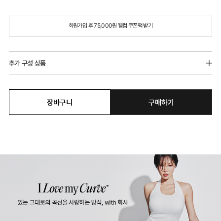
회원가입 후 75,000원 웰컴 쿠폰팩 받기
추가 구성 상품
장바구니
구매하기
물방울패드
더쫀쫀 쉬는날 팬티
2,000원
9,900원