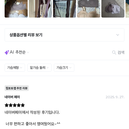
· 옵션 품절 우려가 있으므로 세트 구매 시 함께 반송 권장
· 단품 반송 후 품절 시 대체 상품 안내 / 추가 접수 시 배송비 발생 가능
교환·반품 불가
· 수령 후 7일 초과 / 택 제거·세탁·착용·훼손·오염된 상품
· 불량·오배송이라도 택 제거 또는 세탁 후에는 불가
· 사이즈 허용 오차(약 1cm) / 실밥·미세 컬러 차이 등 대량생산 특성에 의한 사소한 차이
· 고객 부주의로 인한 변형·훼손·오염
· 다종 PACK 구성 상품의 부분 반품 및 타상품 교환 불가
[결제]
무통장(가상계좌)
· 입금자명: ㈜컴포트랩 / 주문 후 3일 이내 입금 (기간 초과 시 자동 취소, 복구 불가)
· 금액·은행·계좌번호 오입력 시 송금 불가 → 정확히 확인 후 입금 / 문의: 1:1 채팅
· 여러 건 주문 시 가상계좌별로 각각 입금 (총액 일괄 입금 불가)
예) 1만원 A + 1만원 B → 각 1만원씩 입금 O / 합산 2만원 입금 ✕
휴대폰 결제
· 취소 가능: 결제한 당월 말일까지
예) 12/30 결제 → 12/31까지 취소 가능
· 당월 취소 불가 시: 수수료 3.5% 차감 후 현금 환불
쿠폰
· 일반 상품 구매 시에만 적용 가능
· 이벤트·1+1·세트·할인 적용 상품·ACC·프리미엄·다종구성 상품은 적용 불가