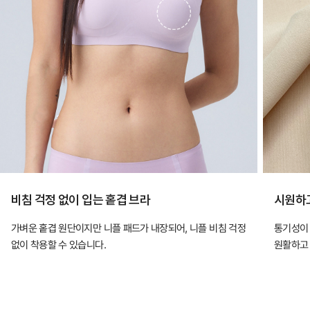
비침 걱정 없이 입는 홑겹 브라
시원하고
가벼운 홑겹 원단이지만 니플 패드가 내장되어, 니플 비침 걱정
통기성이 
없이 착용할 수 있습니다.
원활하고