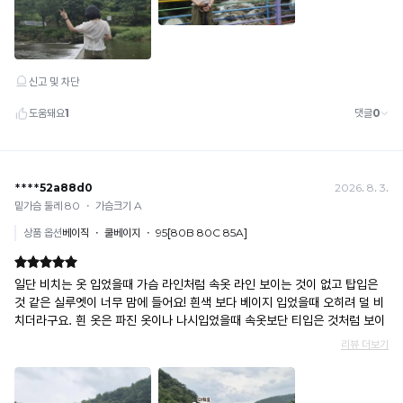
과
란?
제
받
오
촉
할
습
감
리
경
니
으
우,
다.
지
로
민
널
느
·
껴
리
형
지
사
티
는
상
를
냉
법
감
지
적
수
조
키
치
치
기
로
를
높
위
취
을
할
해
수
수
무
록
있
냉
분
습
감
니
별