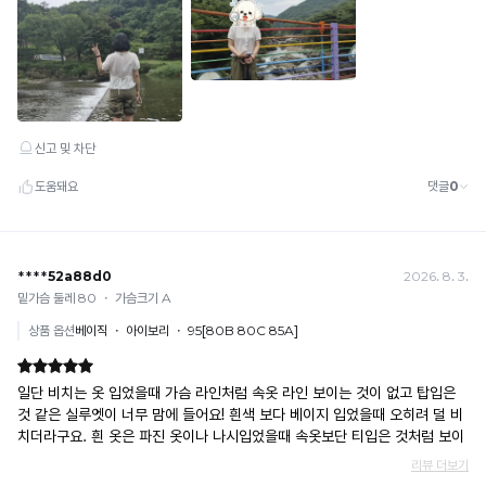
성
다.
한
이
도
시
원
용
합
업
니
체
다.
에
엄
중
히
법
적
대
응
중
입