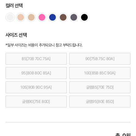
컬러 선택
사이즈 선택
*일부 사이즈는 비용이 추가되오니 참고 부탁드립니다.
85[70B 70C 75A]
90[75B 75C 80A]
95[80B 80C 85A]
100[85B 85C 90A]
105[90B 90C 95A]
글램85[70E 75D]
글램90[75E 80D]
글램95[80E 85D]
총
0
원