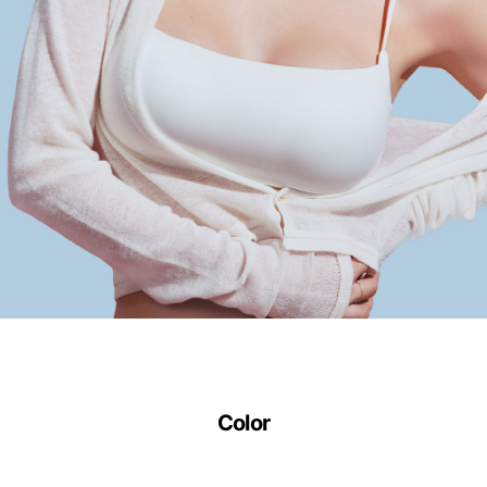
트
랩
에
서
만
만
나
보
실
수
있
습
니
다.
Color
실
용