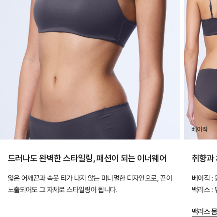
드
럽
고
산
뜻
하
게,
오
랜
연
구
드러나도 완벽한 스타일링, 패션이 되는 이너웨어
취향과 
와
설
얇은 어깨끈과 속옷 티가 나지 않는 미니멀한 디자인으로, 끈이
베이직 :
노출되어도 그 자체로 스타일링이 됩니다.
백리스 :
계
로
백리스 몸