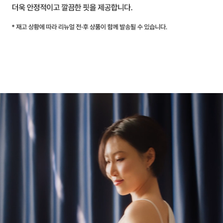
용
신
안
출
원
땀
이
나
도
달
라
붙
지