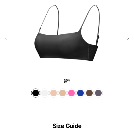
신
안
출
원
제
20-
2024-
000****
호
듀
얼
블랙
쿨
전
상
품
디
Size Guide