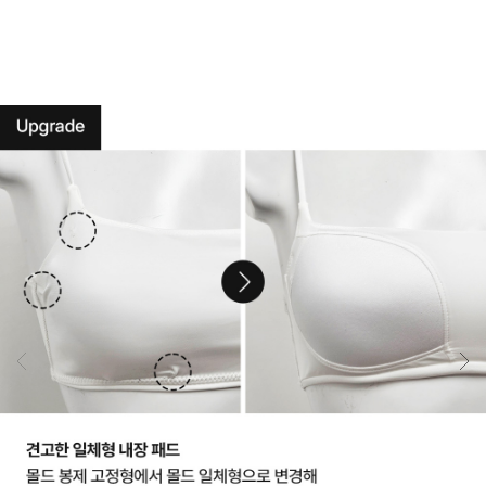
완
성
한
듀
얼
쿨
테
크
놀
로
지.
원
단
실