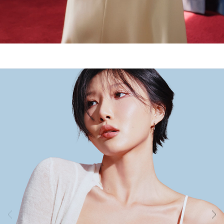
기
술
은
실
용
신
안
출
원
되
어
오
직
컴
포