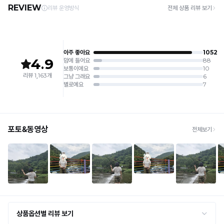
끈
출
료
디
· 평일 오전 10시 이전 결제 완료 시 당일 발송 (이후 1~3 영업일 소요)
6. 소비자 부주의로 인한 제품 손상은 보상되지 않습니다.
· 주문 폭주 시 순차 발송으로 배송이 지연될 수 있는 점 양해 부탁드리며, 배송 지연은 무
실
원
자
상 반품 사유에 해당하지 않습니다.
[Product Info]
용
인
듀
제조원: (주)컴포트랩 협력 업체
[교환 / 반품]
신
얼
권
판매원: (주)컴포트랩
듀
접수
안
쿨
제조국:
중국
얼
리
· 수령 후 7일 이내 마이페이지 또는 1:1 채팅으로 접수 → 수령 후 10일 이내 도착분 처리
튜
출
쿨
가능
가
브
라
원
배송비
등
탑
인
· 단순변심 (사이즈·컬러·디자인 변경): 교환·반품 배송비 5,000원
은
전
록
· 불량 상품: 동일 상품(동일 컬러·사이즈) 1회 교환 / 다른 디자인 교환 시 배송비 5,000
Q-
원
상
등
된
MAX
· 빠른 수령이 필요할 경우, 교환보다 전체반품 후 재구매를 권장합니다.
품
판
(교환: 약 10영업일 / 반품: 약 7영업일 소요, 배송비 동일)
고
냉
디
압
감
세트 교환 유의
자
유
박
성
· 옵션 품절 우려가 있으므로 세트 구매 시 함께 반송 권장
인
을
한
· 단품 반송 후 품절 시 대체 상품 안내 / 추가 접수 시 배송비 발생 가능
테
등
최
자
스
록
교환·반품 불가
소
트
· 수령 후 7일 초과 / 택 제거·세탁·착용·훼손·오염된 상품
산
완
화
· 불량·오배송이라도 택 제거 또는 세탁 후에는 불가
를
료
한
입
· 사이즈 허용 오차(약 1cm) / 실밥·미세 컬러 차이 등 대량생산 특성에 의한 사소한 차이
완
몸
· 고객 부주의로 인한 변형·훼손·오염
니
료