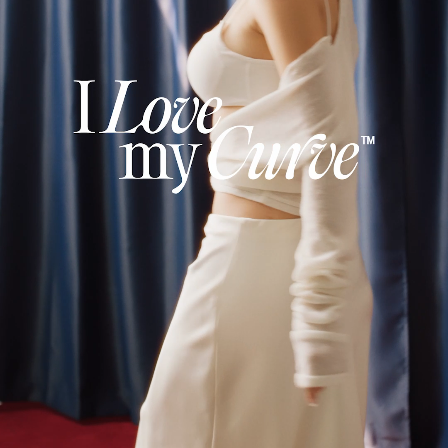
않
는
안
감
과
매
끈
한
겉
감
의
듀
얼
쿨
접
합