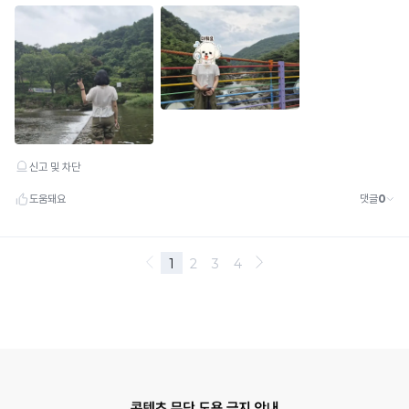
니
다.
유
사
디
자
인
및
모
방
제
품
에
유
의
해