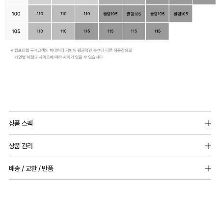
하
우
와
기
술
로
완
백
듀
Q-
성
리
얼
MAX
된
상품 스펙
스
쿨
냉
듀
겉감원단 : 나일론 67%(폴리아미드), 폴리우레탄 33%
몸
원
감
상품 관리
안감원단 : 나일론 68%(폴리아미드), 폴리우레탄 32%
얼
통
단
성
[Care Guide]
쿨
배송 / 교환 / 반품
둘
실
테
몰드두께 : 전사이즈_5mm
1. 고온 세탁은 제품 변형의 원인이 될 수 있으므로, 미지근한 물로 세탁해 주세요.
패드 추가 불가능 / 상하 고정 접착
라
2. 기계 세탁을 할 경우 제품 손상 및 변형 방지를 위해, 반드시 세탁망을 사용해 주세요.
레
용
스
[배송]
3. 건조기 사용 시 고온으로 인한 제품 손상 및 변형이 발생할 수 있으므로 자연 건조해
인
· 택배사: 한진택배 (1588-0011) | 기본 배송비 2,500원 / 3만원 이상 무료배송
조
신
트
어깨끈 넓이 : 전사이즈_5mm(어깨끈조절가능)
주세요.
· 제주 +3,000원 / 도서산간 +5,000원 (교환·반품 시 왕복 총 비용 11,000원
은
절
안
완
4. 짙은 색상과 밝은 색상은 분리하여 세탁해 주세요.
~15,000원)
5. 땀과 비 등에 젖은 상태로 방치할 경우, 변색 또는 이염현상이 나타날 수 있습니다.