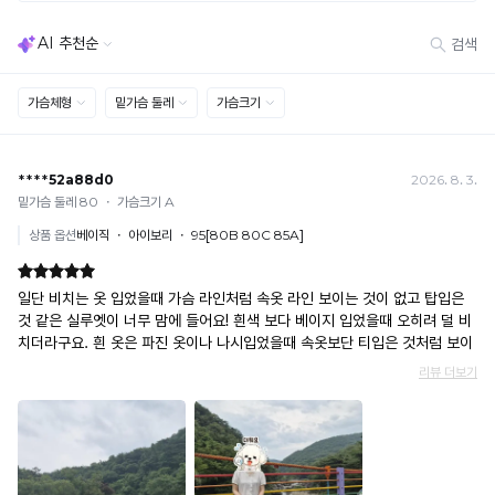
※
통
· 다종 PACK 구성 상품의 부분 반품 및 타상품 교환 불가
한
다.
해
둘
상
[결제]
당
레
품
무통장(가상계좌)
디
조
으
· 입금자명: ㈜컴포트랩 / 주문 후 3일 이내 입금 (기간 초과 시 자동 취소, 복구 불가)
자
절
복
· 금액·은행·계좌번호 오입력 시 송금 불가 → 정확히 확인 후 입금 / 문의: 1:1 채팅
로
인
※
· 여러 건 주문 시 가상계좌별로 각각 입금 (총액 일괄 입금 불가)
더
제
을
해
예) 1만원 A + 1만원 B → 각 1만원씩 입금 O / 합산 2만원 입금 ✕
욱
무
당
할
휴대폰 결제
쾌
단
고
수
· 취소 가능: 결제한 당월 말일까지
적
으
안
예) 12/30 결제 → 12/31까지 취소 가능
한
없
로
은
· 당월 취소 불가 시: 수수료 3.5% 차감 후 현금 환불
착
사
는
실
쿠폰
용
용
용
11
· 일반 상품 구매 시에만 적용 가능
이
하
신
· 이벤트·1+1·세트·할인 적용 상품·ACC·프리미엄·다종구성 상품은 적용 불가
년
가
거
안
· 배송 준비 중이라도 송장 등록 후에는 주문 취소 불가
능
나,
의
· 배송 중 미협의 반품 접수 시, 회수 완료 후 단순변심 반품으로 처리되어 배송비가 부과
출
합
됩니다.
유
원
기
니
사
으
술
다.
하
로
Q-
게
력
보
MAX
복
호