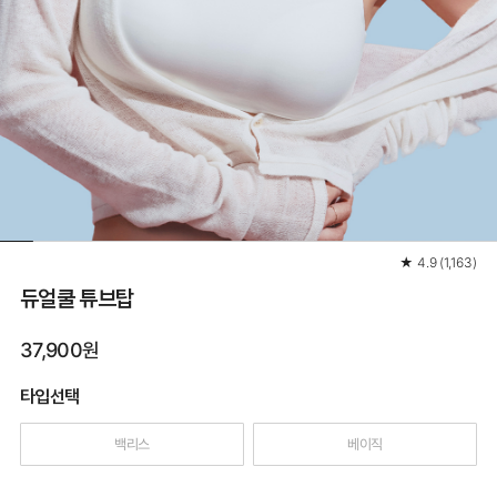
★
4.9
(
1,163
)
듀얼쿨 튜브탑
37,900원
타입선택
백리스
베이직