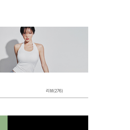
리뷰(
276
)