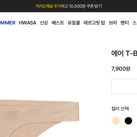
카카오채널 추가
하고 10,000원 쿠폰 받기
UMMER
HWASA
신상
베스트
듀얼쿨
에르고핏 탑
브라
팬티
스
에어 T-
7,900원
컬러 선택