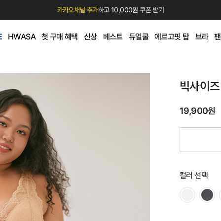
카카오채널 추가
하고 10,000원 쿠폰 받기
E
HWASA
첫 구매 혜택
신상
베스트
듀얼쿨
에르고핏 탑
브라
팬
빅사이즈
19,900원
컬러 선택