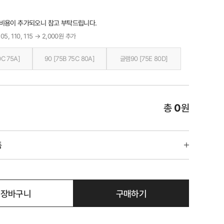
 비용이 추가되오니 참고 부탁드립니다.
05, 110, 115 → 2,000원 추가
0C 75A]
90 [75B 75C 80A]
글램90 [75E 80D]
총
0
원
품
장바구니
구매하기