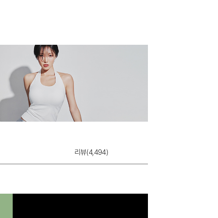
쿨실크 팬티
9,900원
리뷰(
4,494
)