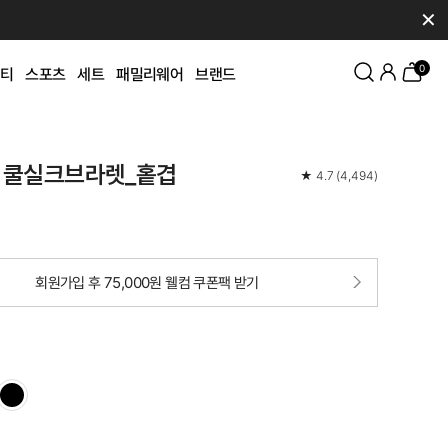
✕
0
티
스포츠
세트
패밀리웨어
브랜드
 쿨실크브라렛_홑겹
★
4.7
(
4,494
)
회원가입 후 75,000원 웰컴 쿠폰팩 받기