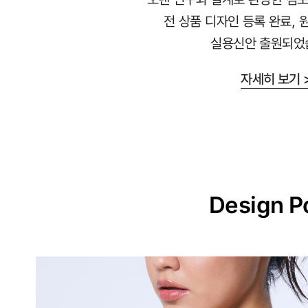
라
전 상품 디자인 등록 완료, 
붙
실용신안 출원되었
지
않
자세히 보기 
는
안
감
과
매
끈
Design P
한
겉
감
의
듀