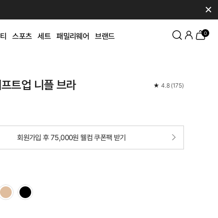
✕
0
티
스포츠
세트
패밀리웨어
브랜드
리프트업 니플 브라
★
4.8
(
175
)
회원가입 후 75,000원 웰컴 쿠폰팩 받기