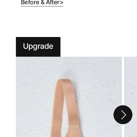
Before & After>
니
다.
실
용
신
안
출
원
제
20-
2024-
000****
호
듀
얼
쿨