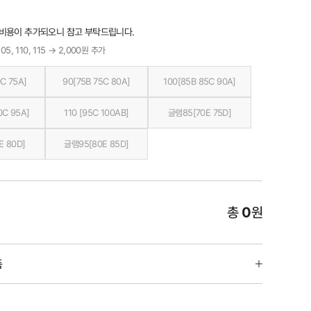
 비용이 추가되오니 참고 부탁드립니다.
05, 110, 115 → 2,000원 추가
C 75A]
90[75B 75C 80A]
100[85B 85C 90A]
0C 95A]
110 [95C 100AB]
글램85[70E 75D]
E 80D]
글램95[80E 85D]
총
0
원
품