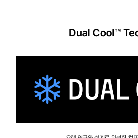
원
단
실
Dual Cool™ Te
용
신
안
출
원
땀
이
나
도
달
오랜 연구와 설계로 완성한 컴