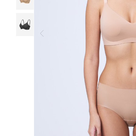
일
부
드
럽
고
산
뜻
하
게,
오
랜
연
구
와
설