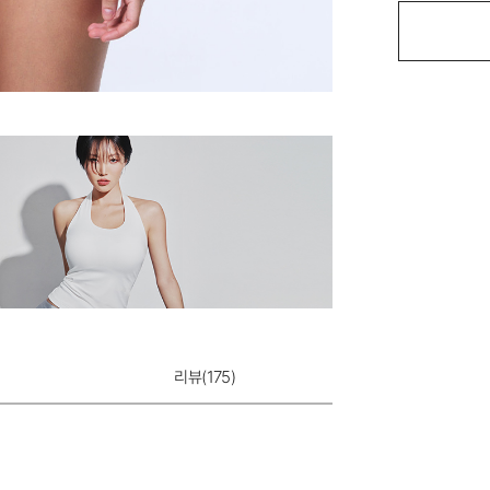
듀얼쿨 베이직 팬
12,900원
리뷰(
175
)