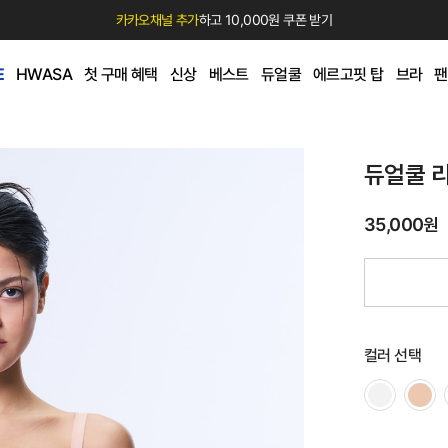
카카오채널 추가
하고 10,000원 쿠폰 받기
E
HWASA
첫 구매 혜택
신상
베스트
듀얼쿨
에르고핏 탑
브라
팬
듀얼쿨 
35,000원
컬러 선택