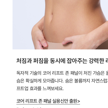
직
컴
포
트
랩
에
서
만
처짐과 퍼짐을 동시에 잡아주는 강력한 
만
나
독자적 기술의 코어 리프트 존 패널이 처진 가슴은 
보
슴은 확실하게 모아줍니다. 숨은 볼륨까지 자연스럽
실
프트업 효과를 느껴보세요.
수
있
코어 리프트 존 패널 실용신안 출원>
습