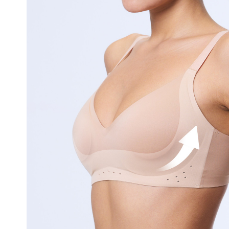
얼
쿨
접
합
기
술
은
실
용
신
안
출
원
되
어
오