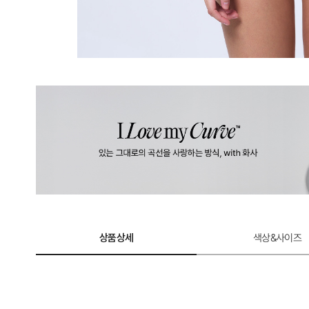
계
로
완
성
한
듀
얼
쿨
테
크
놀
상품상세
색상&사이즈
로
지.