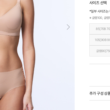
사이즈 선택
*일부 사이즈는
※ 글램100, 글램1
85[70B 70
105[90B 9
글램90[75
추가 구성 상