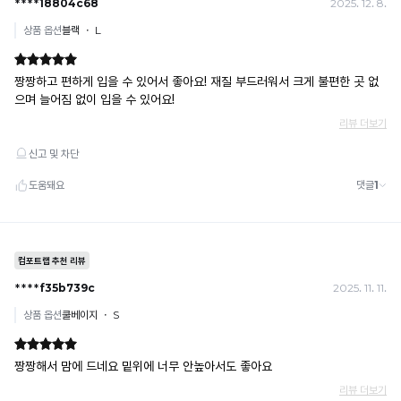
할
란?
경
촉
우,
감
민
으
·
로
형
느
사
껴
상
지
법
는
적
냉
조
감
치
수
를
치
취
로
할
높
수
을
있
수
습
록
니
냉
다.
감