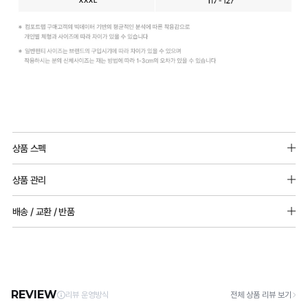
듀
Q-
얼
MAX
상품 스펙
쿨
냉
겉감원단 : 나일론 67%(폴리아미드), 폴리우레탄 33%
원
감
상품 관리
마찌원단 : 면
단
성
[Care Guide]
배송 / 교환 / 반품
실
테
1. 고온 세탁은 제품 변형의 원인이 될 수 있으므로, 미지근한 물로 세탁해 주세요.
2. 기계 세탁을 할 경우 제품 손상 및 변형 방지를 위해, 반드시 세탁망을 사용해 주세요.
용
스
[배송]
3. 건조기 사용 시 고온으로 인한 제품 손상 및 변형이 발생할 수 있으므로 자연 건조해
· 택배사: 한진택배 (1588-0011) | 기본 배송비 2,500원 / 3만원 이상 무료배송
신
트
주세요.
· 제주 +3,000원 / 도서산간 +5,000원 (교환·반품 시 왕복 총 비용 11,000원
안
완
4. 짙은 색상과 밝은 색상은 분리하여 세탁해 주세요.
~15,000원)
5. 땀과 비 등에 젖은 상태로 방치할 경우, 변색 또는 이염현상이 나타날 수 있습니다.
출
료
· 평일 오전 10시 이전 결제 완료 시 당일 발송 (이후 1~3 영업일 소요)
6. 소비자 부주의로 인한 제품 손상은 보상되지 않습니다.
· 주문 폭주 시 순차 발송으로 배송이 지연될 수 있는 점 양해 부탁드리며, 배송 지연은 무
원