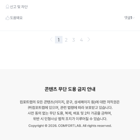
성
이
시
원
합
니
다.