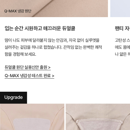
입는 순간 시원하고 매끄러운 듀얼쿨
팬티 자
땀이 나도 피부에 달라붙지 않는 안감과, 자국 없이 실루엣을
고탄성 스
살려주는 겉감을 하나로 합쳤습니다. 끈적임 없는 완벽한 쾌적
에도 몸에
함을 경험해 보세요.
나 얇은 
듀얼쿨 원단 실용신안 출원 >
Q-MAX 냉감성 테스트 완료 >