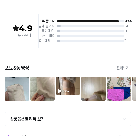
상 반품 사유에 해당하지 않습니다.
[Product Info]
듀
제조원: (주)컴포트랩 협력 업체
[교환 / 반품]
얼
판매원: (주)컴포트랩
듀
접수
쿨
제조국:
베트남
얼
· 수령 후 7일 이내 마이페이지 또는 1:1 채팅으로 접수 → 수령 후 10일 이내 도착분 처리
베
쿨
가능
이
라
배송비
직
인
· 단순변심 (사이즈·컬러·디자인 변경): 교환·반품 배송비 5,000원
팬
전
· 불량 상품: 동일 상품(동일 컬러·사이즈) 1회 교환 / 다른 디자인 교환 시 배송비 5,000
티
원
상
는
· 빠른 수령이 필요할 경우, 교환보다 전체반품 후 재구매를 권장합니다.
품
(교환: 약 10영업일 / 반품: 약 7영업일 소요, 배송비 동일)
Q-
디
MAX
세트 교환 유의
자
냉
· 옵션 품절 우려가 있으므로 세트 구매 시 함께 반송 권장
인
· 단품 반송 후 품절 시 대체 상품 안내 / 추가 접수 시 배송비 발생 가능
감
등
성
록
교환·반품 불가
테
· 수령 후 7일 초과 / 택 제거·세탁·착용·훼손·오염된 상품
완
· 불량·오배송이라도 택 제거 또는 세탁 후에는 불가
스
료
· 사이즈 허용 오차(약 1cm) / 실밥·미세 컬러 차이 등 대량생산 특성에 의한 사소한 차이
트
· 고객 부주의로 인한 변형·훼손·오염
를
※
· 다종 PACK 구성 상품의 부분 반품 및 타상품 교환 불가
완
해