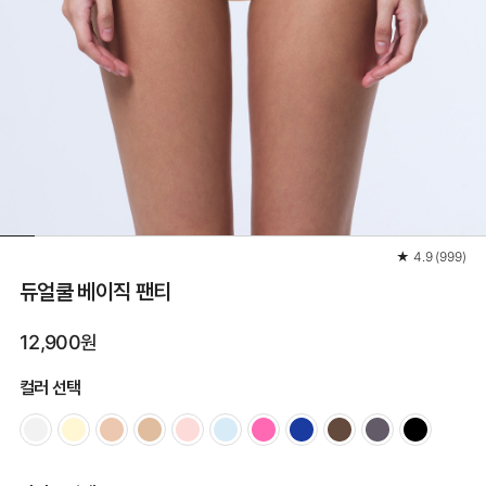
★
4.9
(
999
)
듀얼쿨 베이직 팬티
12,900원
컬러 선택