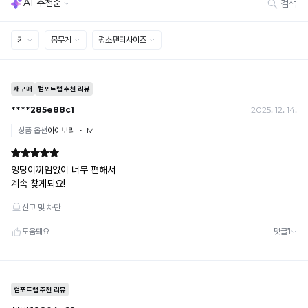
료
[결제]
당
한
무통장(가상계좌)
디
상
· 입금자명: ㈜컴포트랩 / 주문 후 3일 이내 입금 (기간 초과 시 자동 취소, 복구 불가)
자
· 금액·은행·계좌번호 오입력 시 송금 불가 → 정확히 확인 후 입금 / 문의: 1:1 채팅
품
인
· 여러 건 주문 시 가상계좌별로 각각 입금 (총액 일괄 입금 불가)
으
을
예) 1만원 A + 1만원 B → 각 1만원씩 입금 O / 합산 2만원 입금 ✕
로
무
휴대폰 결제
더
단
· 취소 가능: 결제한 당월 말일까지
욱
으
예) 12/30 결제 → 12/31까지 취소 가능
쾌
로
· 당월 취소 불가 시: 수수료 3.5% 차감 후 현금 환불
적
사
쿠폰
한
용
· 일반 상품 구매 시에만 적용 가능
착
하
· 이벤트·1+1·세트·할인 적용 상품·ACC·프리미엄·다종구성 상품은 적용 불가
용
거
· 배송 준비 중이라도 송장 등록 후에는 주문 취소 불가
이
나,
· 배송 중 미협의 반품 접수 시, 회수 완료 후 단순변심 반품으로 처리되어 배송비가 부과
가
됩니다.
유
능
사
합
하
니
게
다.
복
Q-
제
MAX