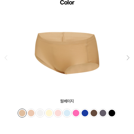
Color
웜베이지