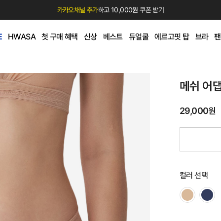
카카오채널 추가
하고 10,000원 쿠폰 받기
E
HWASA
첫 구매 혜택
신상
베스트
듀얼쿨
에르고핏 탑
브라
팬
메쉬 어댑
29,000원
컬러 선택