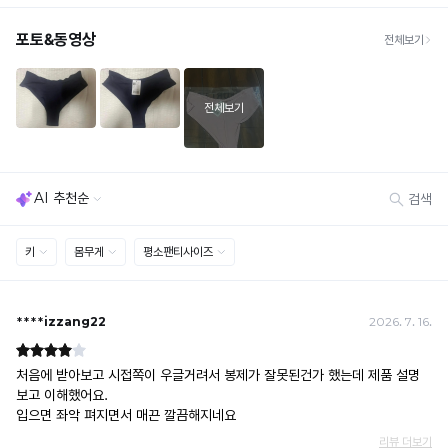
원
· 빠른 수령이 필요할 경우, 교환보다 전체반품 후 재구매를 권장합니다.
(교환: 약 10영업일 / 반품: 약 7영업일 소요, 배송비 동일)
세트 교환 유의
· 옵션 품절 우려가 있으므로 세트 구매 시 함께 반송 권장
· 단품 반송 후 품절 시 대체 상품 안내 / 추가 접수 시 배송비 발생 가능
교환·반품 불가
· 수령 후 7일 초과 / 택 제거·세탁·착용·훼손·오염된 상품
· 불량·오배송이라도 택 제거 또는 세탁 후에는 불가
· 사이즈 허용 오차(약 1cm) / 실밥·미세 컬러 차이 등 대량생산 특성에 의한 사소한 차이
· 고객 부주의로 인한 변형·훼손·오염
· 다종 PACK 구성 상품의 부분 반품 및 타상품 교환 불가
[결제]
무통장(가상계좌)
· 입금자명: ㈜컴포트랩 / 주문 후 3일 이내 입금 (기간 초과 시 자동 취소, 복구 불가)
· 금액·은행·계좌번호 오입력 시 송금 불가 → 정확히 확인 후 입금 / 문의: 1:1 채팅
· 여러 건 주문 시 가상계좌별로 각각 입금 (총액 일괄 입금 불가)
예) 1만원 A + 1만원 B → 각 1만원씩 입금 O / 합산 2만원 입금 ✕
휴대폰 결제
· 취소 가능: 결제한 당월 말일까지
예) 12/30 결제 → 12/31까지 취소 가능