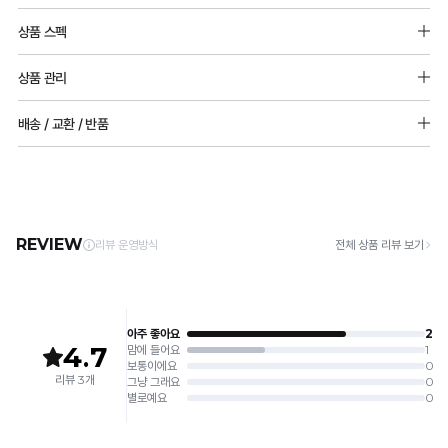
상품 스펙
소재: 나일론 72% , 폴리우레탄 28%
상품 관리
마찌원단: 면 100%
[Care Guide]
배송 / 교환 / 반품
1. 고온 세탁은 제품 변형의 원인이 될 수 있으므로, 미지근한 물로 세탁해 주세요.
2. 기계 세탁을 할 경우 제품 손상 및 변형 방지를 위해, 반드시 세탁망을 사용해 주세요.
[배송]
3. 건조기 사용 시 고온으로 인한 제품 손상 및 변형이 발생할 수 있으므로 자연 건조해
· 택배사: 한진택배 (1588-0011) | 기본 배송비 2,500원 / 3만원 이상 무료배송
주세요.
· 제주 +3,000원 / 도서산간 +5,000원 (교환·반품 시 왕복 총 비용 11,000원
4. 짙은 색상과 밝은 색상은 분리하여 세탁해 주세요.
~15,000원)
5. 땀과 비 등에 젖은 상태로 방치할 경우, 변색 또는 이염현상이 나타날 수 있습니다.
· 평일 오전 10시 이전 결제 완료 시 당일 발송 (이후 1~3 영업일 소요)
6. 소비자 부주의로 인한 제품 손상은 보상되지 않습니다.
· 주문 폭주 시 순차 발송으로 배송이 지연될 수 있는 점 양해 부탁드리며, 배송 지연은 무
상 반품 사유에 해당하지 않습니다.
[Product Info]
제조원: (주)컴포트랩 협력 업체
[교환 / 반품]
판매원: (주)컴포트랩
접수
제조국:
중국
· 수령 후 7일 이내 마이페이지 또는 1:1 채팅으로 접수 → 수령 후 10일 이내 도착분 처리
가능
배송비
· 단순변심 (사이즈·컬러·디자인 변경): 교환·반품 배송비 5,000원
· 불량 상품: 동일 상품(동일 컬러·사이즈) 1회 교환 / 다른 디자인 교환 시 배송비 5,000