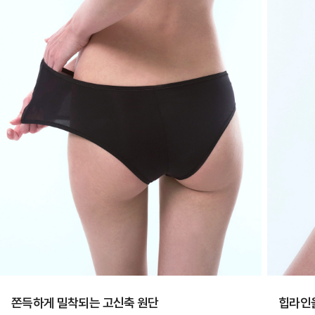
쫀득하게 밀착되는 고신축 원단
힙라인