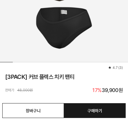
★
4.7
(
3
)
[3PACK] 커브 플렉스 치키 팬티
17%
39,900
원
판매가
48,000원
장바구니
구매하기