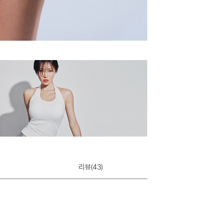
리뷰(
43
)