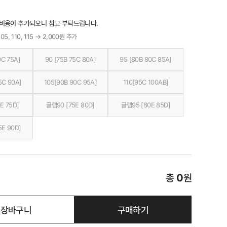
 비용이 추가되오니 참고 부탁드립니다.
05, 110, 115 → 2,000원 추가
0C 75A]
90 [75B 75C 80A]
95 [80B 80C 85A]
5C 90A]
105[90B 90C 95A]
110[95C 100AB]
E 75D]
글램90 [75E 80D]
글램95 [80E 85D]
5E 90D]
총
0
원
장바구니
구매하기