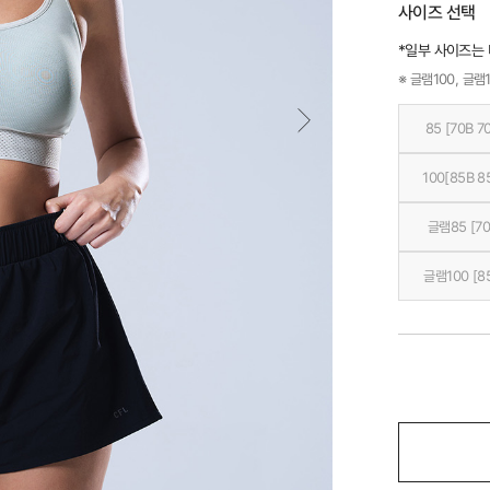
사이즈 선택
*일부 사이즈는
※ 글램100, 글램1
85 [70B 7
100[85B 8
글램85 [70
글램100 [8