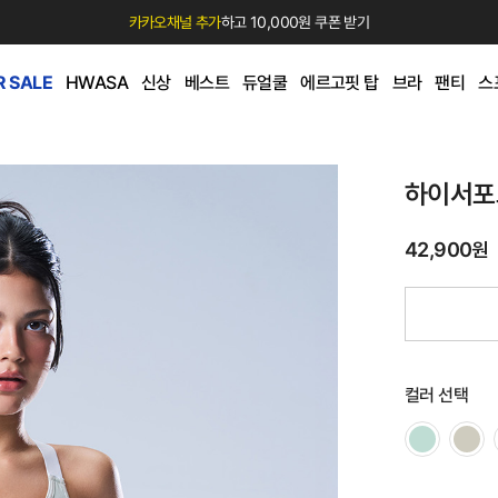
카카오채널 추가
하고 10,000원 쿠폰 받기
 SALE
HWASA
신상
베스트
듀얼쿨
에르고핏 탑
브라
팬티
스
하이서포
42,900원
컬러 선택