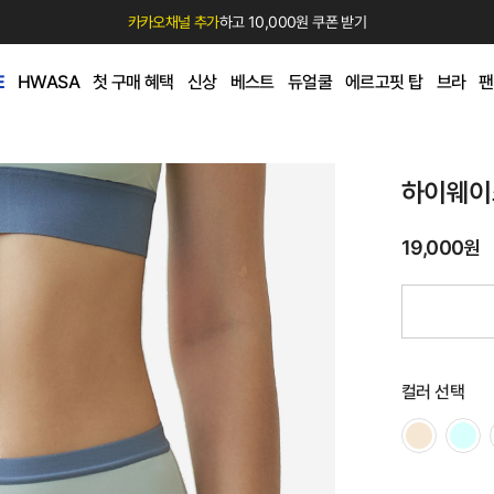
카카오채널 추가
하고 10,000원 쿠폰 받기
E
HWASA
첫 구매 혜택
신상
베스트
듀얼쿨
에르고핏 탑
브라
팬
하이웨이
19,000원
컬러 선택