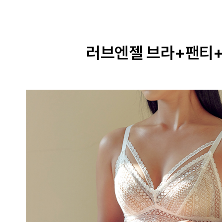
러브엔젤 브라+팬티