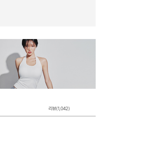
가터 망사스타킹
7,900원
리뷰(
1,042
)