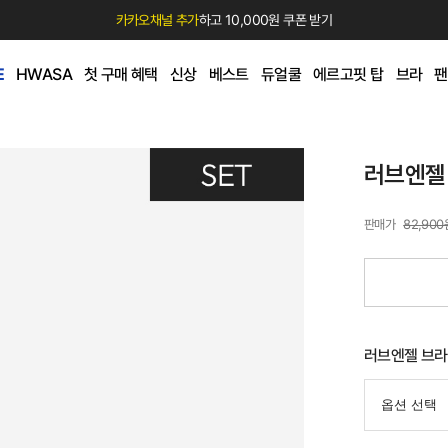
카카오채널 추가
하고 10,000원 쿠폰 받기
E
HWASA
첫 구매 혜택
신상
베스트
듀얼쿨
에르고핏 탑
브라
팬
러브엔젤
82,900
러브엔젤 브라