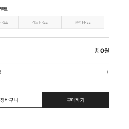
터벨트
FREE
레드 FREE
블랙 FREE
총
0
원
품
장바구니
구매하기