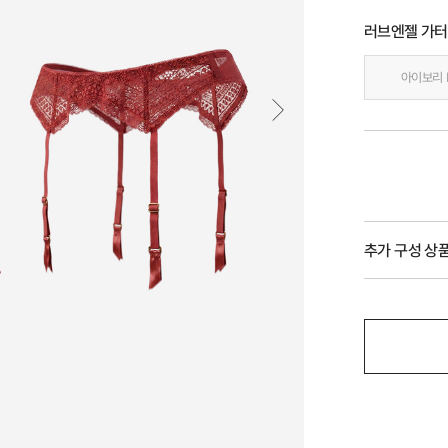
러브엔젤 가
아이보리 
추가 구성 상