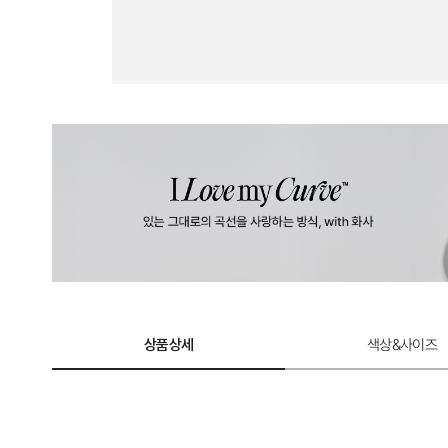
상품상세
색상&사이즈