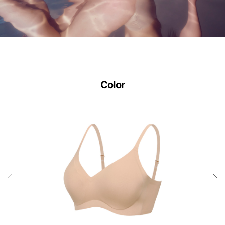
듀
얼
쿨
접
합
Color
기
술
은
실
용
신
안
출
원
되