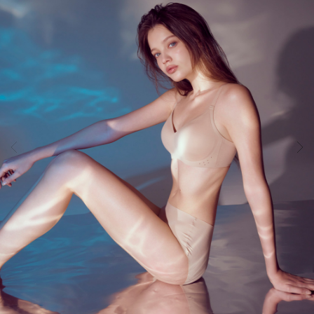
도
달
라
붙
지
않
는
안
감
과
매
끈
한
겉
감
의