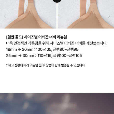
지.
원
단
실
용
신
안
출
원
땀
이
나