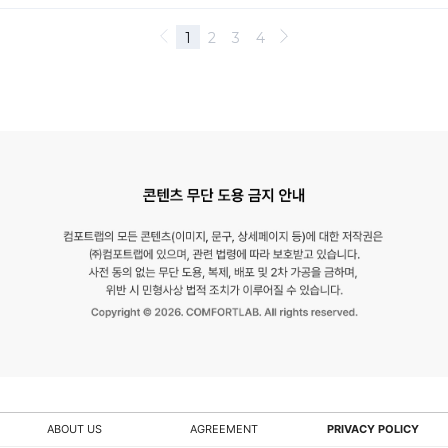
적
대
응
중
입
니
다.
유
사
디
자
인
및
모
방
ABOUT US
AGREEMENT
PRIVACY POLICY
제