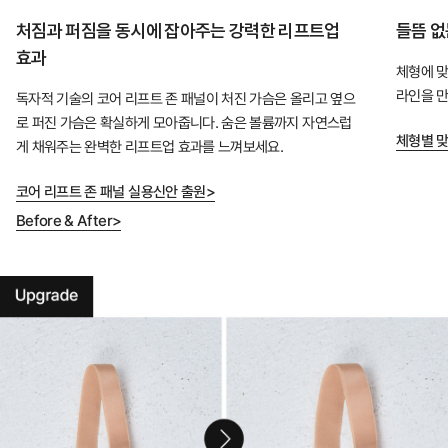
구
처짐과 퍼짐을 동시에 잡아주는 강력한 리프트업
들뜸 없
와
효과
설
체형에 맞
라인을 만
계
독자적 기술의 코어 리프트 존 패널이 처진 가슴은 올리고 옆으
로 퍼진 가슴은 확실하게 모아줍니다. 숨은 볼륨까지 자연스럽
로
체형별 맞
게 채워주는 완벽한 리프트업 효과를 느껴보세요.
완
성
코어 리프트 존 패널 실용신안 출원>
한
Before & After>
듀
얼
쿨
테
크
놀
로