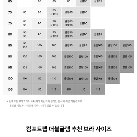
습
니
다.
실
용
신
안
출
원
제
20-
2024-
000****
호
듀
얼