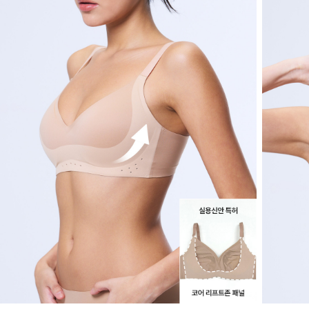
하
루
종
일
부
드
럽
고
산
뜻
하
게,
오
랜
연