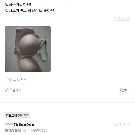
거
· 배송 준비 중이라도 송장 등록 후에는 주문 취소 불가
존
용
나,
· 배송 중 미협의 반품 접수 시, 회수 완료 후 단순변심 반품으로 처리되어 배송비가 부과
한
②
얇
이
됩니다.
유
자
활
은
가
사
동
몰
능
산
하
량
드
합
게
입
이
(3mm):
니
복
니
많
D
다.
제
은
컵
Q-
다.
할
움
이
MAX
경
직
상
란?
우,
임
의
촉
민
복
에
큰
감
·
도
제
가
으
형
흐
슴
로
사
할
트
이
느
상
수
러
나
껴
법
없
짐
더
지
적
없
욱
는
는
조
이
가
냉
치
11
안
볍
감
를