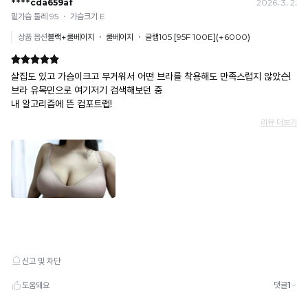
으
로
위
보
해
호
무
받
분
습
니
별
다.
한
도
용
업
체
에
엄
중
히
법