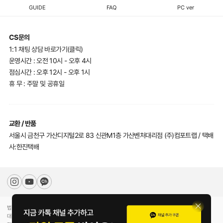
GUIDE
FAQ
PC ver
품
에
CS문의
유
1:1 채팅 상담 바로가기(클릭)
의
운영시간 : 오전 10시 - 오후 4시
해
점심시간 : 오후 12시 - 오후 1시
휴 무 : 주말 및 공휴일
주
세
요.
교환 / 반품
서울시 금천구 가산디지털2로 83 신관M1층 가산벤처대리점 (주)컴포트랩 / 택배
사:한진택배
법인명(상호)
(주)컴포트랩
대표자(성명)
최선미