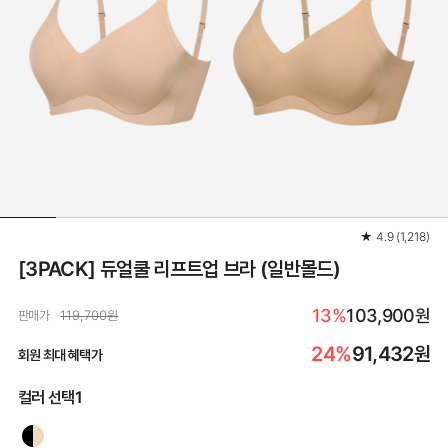
★
4.9
(
1,218
)
[3PACK] 듀얼쿨 리프트업 브라 (일반몰드)
13%
103,900원
판매가
119,700원
24%
91,432
원
회원 최대 혜택가
컬러 선택1