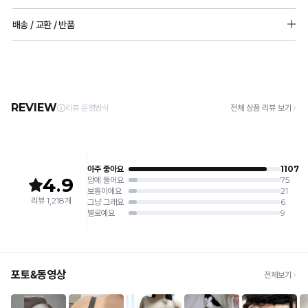
트
춤
단
성
착
[Care Guide]
만
배송 / 교환 / 반품
존
패
실
테
몰드두께 : 전사이즈_6mm(물방울패드)
용
1. 고온 세탁은 제품 변형의 원인이 될 수 있으므로, 미지근한 물로 세탁해 주세요.
의
패드 추가 가능
2. 기계 세탁을 할 경우 제품 손상 및 변형 방지를 위해, 반드시 세탁망을 사용해 주세요.
패
드
용
스
전
[배송]
오
3. 건조기 사용 시 고온으로 인한 제품 손상 및 변형이 발생할 수 있으므로 자연 건조해
후
· 택배사: 한진택배 (1588-0011) | 기본 배송비 2,500원 / 3만원 이상 무료배송
널
가
신
트
어깨끈 넓이 : 85,90,95,글램85_15mm
주세요.
실
· 제주 +3,000원 / 도서산간 +5,000원 (교환·반품 시 왕복 총 비용 11,000원
랜
100,105,110,115,글램90,글램95,글램100,글램105_18mm
실
이
안
완
4. 짙은 색상과 밝은 색상은 분리하여 세탁해 주세요.
~15,000원)
루
5. 땀과 비 등에 젖은 상태로 방치할 경우, 변색 또는 이염현상이 나타날 수 있습니다.
노
용
드
출
료
· 평일 오전 10시 이전 결제 완료 시 당일 발송 (이후 1~3 영업일 소요)
후크 넓이
엣
6. 소비자 부주의로 인한 제품 손상은 보상되지 않습니다.
· 주문 폭주 시 순차 발송으로 배송이 지연될 수 있는 점 양해 부탁드리며, 배송 지연은 무
하
일반몰드 : 85,90,95,글램85_38mm / 2단후크
신
원
을
상 반품 사유에 해당하지 않습니다.
100,105,115,글램90~글램105_50mm / 3단후크
[Product Info]
비
우
안
일
듀
제조원: (주)컴포트랩 협력 업체
교
[교환 / 반품]
출
와
반
얼
판매원: (주)컴포트랩
듀
해
접수
원
몰
쿨
제조국:
중국
기
얼
· 수령 후 7일 이내 마이페이지 또는 1:1 채팅으로 접수 → 수령 후 10일 이내 도착분 처리
보
드
리
쿨
가능
세
술
(6mm):
프
라
요.
배송비
로
①
모
트
인
· 단순변심 (사이즈·컬러·디자인 변경): 교환·반품 배송비 5,000원
가
든
업
완
전
· 불량 상품: 동일 상품(동일 컬러·사이즈) 1회 교환 / 다른 디자인 교환 시 배송비 5,000
슴
체
브
원
상
성
하
형
라
· 빠른 수령이 필요할 경우, 교환보다 전체반품 후 재구매를 권장합니다.
품
된
(교환: 약 10영업일 / 반품: 약 7영업일 소요, 배송비 동일)
단
에
는
디
에
적
Q-
듀
세트 교환 유의
자