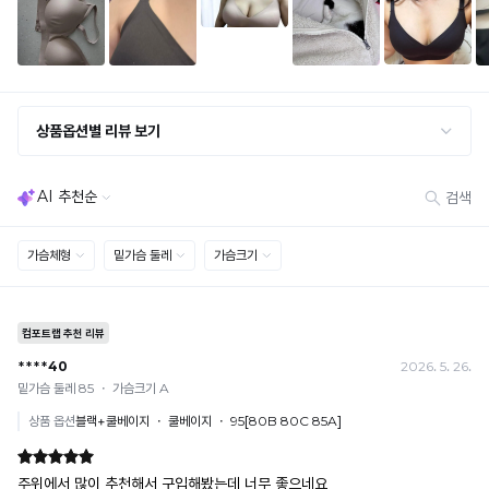
서
합
MAX
· 옵션 품절 우려가 있으므로 세트 구매 시 함께 반송 권장
인
얼
부
· 단품 반송 후 품절 시 대체 상품 안내 / 추가 접수 시 배송비 발생 가능
하
냉
등
쿨
터
며,
감
록
교환·반품 불가
부
라
특
성
· 수령 후 7일 초과 / 택 제거·세탁·착용·훼손·오염된 상품
완
유
· 불량·오배송이라도 택 제거 또는 세탁 후에는 불가
히
테
료
인
· 사이즈 허용 오차(약 1cm) / 실밥·미세 컬러 차이 등 대량생산 특성에 의한 사소한 차이
방
윗
스
은
· 고객 부주의로 인한 변형·훼손·오염
사
가
트
※
· 다종 PACK 구성 상품의 부분 반품 및 타상품 교환 불가
이
디
슴
를
해
드
볼
완
[결제]
당
자
까
륨
료
무통장(가상계좌)
디
인
지
보
한
· 입금자명: ㈜컴포트랩 / 주문 후 3일 이내 입금 (기간 초과 시 자동 취소, 복구 불가)
자
권
늘
· 금액·은행·계좌번호 오입력 시 송금 불가 → 정확히 확인 후 입금 / 문의: 1:1 채팅
완
상
인
· 여러 건 주문 시 가상계좌별로 각각 입금 (총액 일괄 입금 불가)
어
이
품
리
을
예) 1만원 A + 1만원 B → 각 1만원씩 입금 O / 합산 2만원 입금 ✕
남
필
으
무
가
없
휴대폰 결제
요
로
단
등
· 취소 가능: 결제한 당월 말일까지
는
한
더
으
예) 12/30 결제 → 12/31까지 취소 가능
코
분
욱
록
로
· 당월 취소 불가 시: 수수료 3.5% 차감 후 현금 환불
어
들
쾌
사
된
쿠폰
리
께
적
용
· 일반 상품 구매 시에만 적용 가능
고
프
추
한
하
· 이벤트·1+1·세트·할인 적용 상품·ACC·프리미엄·다종구성 상품은 적용 불가
트
천
착
유