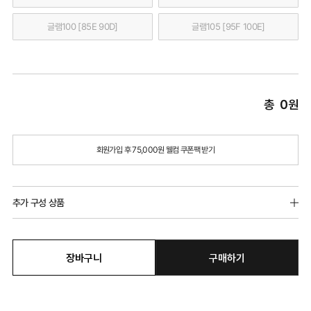
글램100 [85E 90D]
글램105 [95F 100E]
총
0
원
회원가입 후 75,000원 웰컴 쿠폰팩 받기
추가 구성 상품
장바구니
구매하기