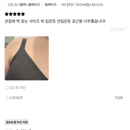
년
정
고
수
취
적
산
치
의
할
으
뜻
로
수
기
로
한
높
있
술
모
착
을
습
양
용
수
력
니
유
감
록
다.
과
지
을
냉
오
※
원
감
해
하
성
리
당
는
이
지
고
분
시
널
안
들
원
은
께
합
리
실
추
니
티
용
천
다.
를
신
안
지
출
키
원
기