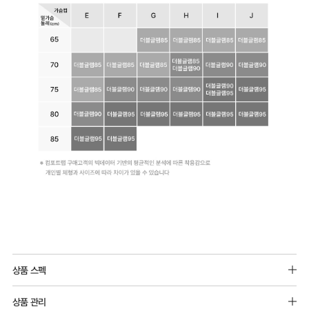
쿨
전
상
품
디
자
인
등
록
완
료
코
Before
체
듀
Q-
컴
어
&
형
얼
MAX
포
상품 스펙
리
After
별
쿨
냉
트
겉감원단 : 나일론 67%(폴리아미드), 폴리우레탄 33%
프
맞
원
감
상품 관리
랩
안감원단 : 나일론 68%(폴리아미드), 폴리우레탄 32%