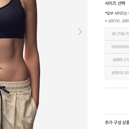
사이즈 선택
*일부 사이즈는
※ 글램100, 글램1
85 [70B 7
100[85B 8
글램85 [70
글램100 [8
추가 구성 상