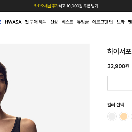
카카오채널 추가
하고 10,000원 쿠폰 받기
E
HWASA
첫 구매 혜택
신상
베스트
듀얼쿨
에르고핏 탑
브라
팬
하이서포
32,900원
컬러 선택