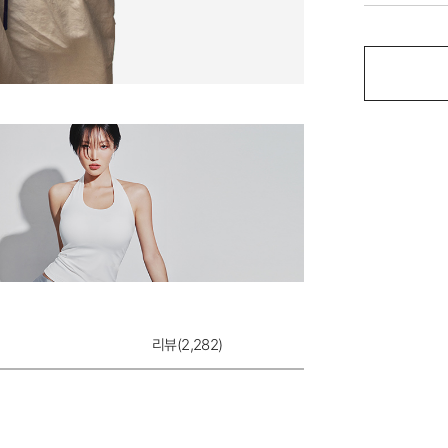
울트라서포트 제로
크
2,000원
리뷰(
2,282
)