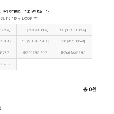
 비용이 추가되오니 참고 부탁드립니다.
05, 110, 115 → 2,000원 추가
0C 75A]
90 [75B 75C 80A]
95 [80B 80C 85A]
5C 90A]
105[90B 90C 95A]
110 [95C 100AB]
E 75D]
글램90 [75E 80D]
글램95 [80E 85D]
5E 90D]
총
0
원
품