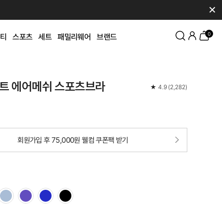
✕
0
티
스포츠
세트
패밀리웨어
브랜드
트 에어메쉬 스포츠브라
★
4.9
(
2,282
)
회원가입 후 75,000원 웰컴 쿠폰팩 받기