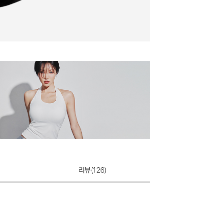
리뷰(
126
)