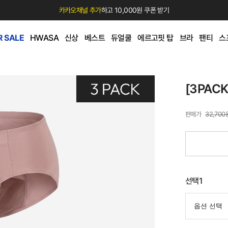
카카오채널 추가
하고 10,000원 쿠폰 받기
 SALE
HWASA
신상
베스트
듀얼쿨
에르고핏 탑
브라
팬티
스
[3PAC
32,700
선택1