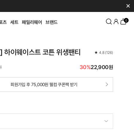
✕
0
포츠
세트
패밀리웨어
브랜드
K] 하이웨이스트 코튼 위생팬티
★
4.8
(
126
)
30%
22,900원
원
회원가입 후 75,000원 웰컴 쿠폰팩 받기