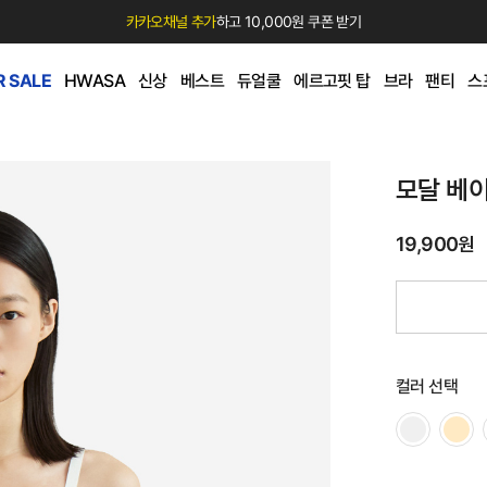
카카오채널 추가
하고 10,000원 쿠폰 받기
 SALE
HWASA
신상
베스트
듀얼쿨
에르고핏 탑
브라
팬티
스
모달 베
19,900원
컬러 선택