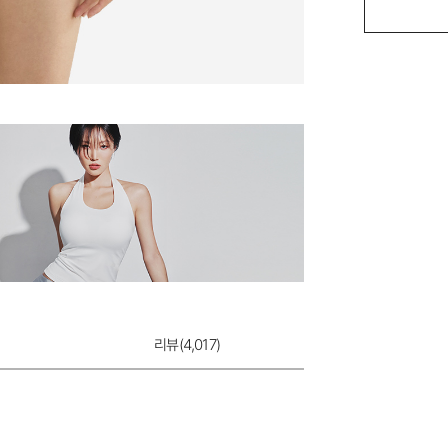
모달 베이직 팬티
9,900원
리뷰(
4,017
)