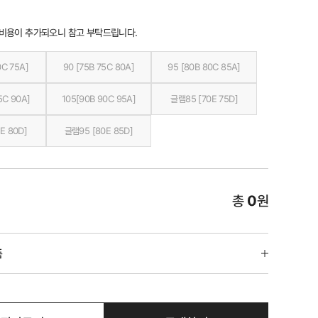
 비용이 추가되오니 참고 부탁드립니다.
0C 75A]
90 [75B 75C 80A]
95 [80B 80C 85A]
5C 90A]
105[90B 90C 95A]
글램85 [70E 75D]
E 80D]
글램95 [80E 85D]
총
0
원
품