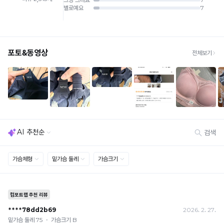
배송비
· 단순변심 (사이즈·컬러·디자인 변경): 교환·반품 배송비 5,000원
· 불량 상품: 동일 상품(동일 컬러·사이즈) 1회 교환 / 다른 디자인 교환 시 배송비 5,000
원
· 빠른 수령이 필요할 경우, 교환보다 전체반품 후 재구매를 권장합니다.
(교환: 약 10영업일 / 반품: 약 7영업일 소요, 배송비 동일)
세트 교환 유의
· 옵션 품절 우려가 있으므로 세트 구매 시 함께 반송 권장
· 단품 반송 후 품절 시 대체 상품 안내 / 추가 접수 시 배송비 발생 가능
교환·반품 불가
· 수령 후 7일 초과 / 택 제거·세탁·착용·훼손·오염된 상품
· 불량·오배송이라도 택 제거 또는 세탁 후에는 불가
· 사이즈 허용 오차(약 1cm) / 실밥·미세 컬러 차이 등 대량생산 특성에 의한 사소한 차이
· 고객 부주의로 인한 변형·훼손·오염
· 다종 PACK 구성 상품의 부분 반품 및 타상품 교환 불가
[결제]
무통장(가상계좌)
· 입금자명: ㈜컴포트랩 / 주문 후 3일 이내 입금 (기간 초과 시 자동 취소, 복구 불가)
· 금액·은행·계좌번호 오입력 시 송금 불가 → 정확히 확인 후 입금 / 문의: 1:1 채팅
· 여러 건 주문 시 가상계좌별로 각각 입금 (총액 일괄 입금 불가)
예) 1만원 A + 1만원 B → 각 1만원씩 입금 O / 합산 2만원 입금 ✕