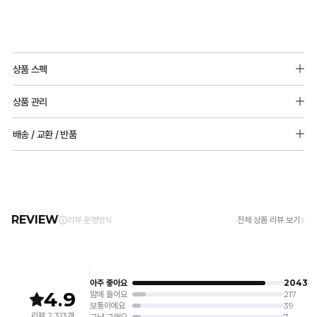
상품 스펙
소재 : 쿨메쉬원단 에어로쿨(폴리에스터) 92%, 폴리우레탄 8%
상품 관리
몰드두께: 6mm 패드 추가 불가능
[Care Guide]
배송 / 교환 / 반품
1. 고온 세탁은 제품 변형의 원인이 될 수 있으므로, 미지근한 물로 세탁해 주세요.
2. 기계 세탁을 할 경우 제품 손상 및 변형 방지를 위해, 반드시 세탁망을 사용해 주세요.
[배송]
3. 건조기 사용 시 고온으로 인한 제품 손상 및 변형이 발생할 수 있으므로 자연 건조해
· 택배사: 한진택배 (1588-0011) | 기본 배송비 2,500원 / 3만원 이상 무료배송
주세요.
· 제주 +3,000원 / 도서산간 +5,000원 (교환·반품 시 왕복 총 비용 11,000원
4. 짙은 색상과 밝은 색상은 분리하여 세탁해 주세요.
~15,000원)
5. 땀과 비 등에 젖은 상태로 방치할 경우, 변색 또는 이염현상이 나타날 수 있습니다.
· 평일 오전 10시 이전 결제 완료 시 당일 발송 (이후 1~3 영업일 소요)
6. 소비자 부주의로 인한 제품 손상은 보상되지 않습니다.
· 주문 폭주 시 순차 발송으로 배송이 지연될 수 있는 점 양해 부탁드리며, 배송 지연은 무
상 반품 사유에 해당하지 않습니다.
[Product Info]
제조원: (주)컴포트랩 협력 업체
[교환 / 반품]
판매원: (주)컴포트랩
접수
제조국:
중국
· 수령 후 7일 이내 마이페이지 또는 1:1 채팅으로 접수 → 수령 후 10일 이내 도착분 처리
가능