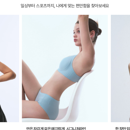
일상부터 스포츠까지, 나에게 맞는 편안함을 찾아보세요
안은 차갑게 겉은 매끄럽게, 시그니처라인
한 장만 