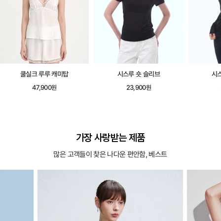
쿨실크 루루 캐미탑
시스루 숏 슬리브
시
47,900원
23,900원
가장 사랑받는 제품
많은 고객들이 찾은 나다운 편안함, 베스트