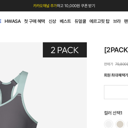
카카오채널 추가
하고 10,000원 쿠폰 받기
E
HWASA
첫 구매 혜택
신상
베스트
듀얼쿨
에르고핏 탑
브라
팬
[2PAC
79,800
회원 최대 혜택
컬러 선택1