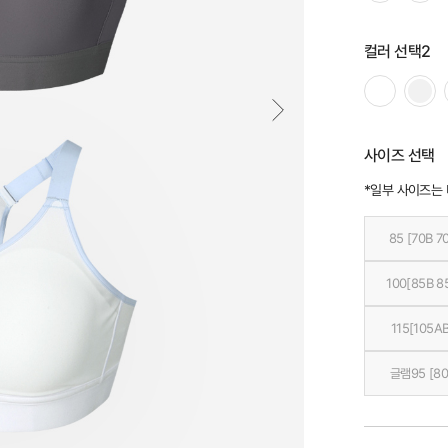
컬러 선택2
사이즈 선택
*일부 사이즈는
85 [70B 7
100[85B 8
115[105AB
글램95 [80