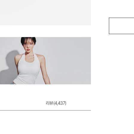
리뷰(
4,437
)