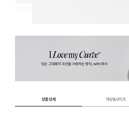
상품상세
색상&사이즈