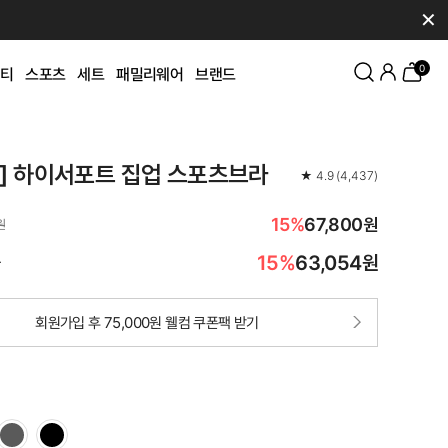
✕
0
티
스포츠
세트
패밀리웨어
브랜드
K] 하이서포트 집업 스포츠브라
★
4.9
(
4,437
)
15%
67,800원
원
15%
63,054
원
가
회원가입 후 75,000원 웰컴 쿠폰팩 받기