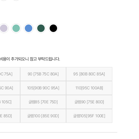
 비용이 추가되오니 참고 부탁드립니다.
0C 75A]
90 [75B 75C 80A]
95 [80B 80C 85A]
5C 90A]
105[90B 90C 95A]
110[95C 100AB]
 105C]
글램85 [70E 75D]
글램90 [75E 80D]
E 85D]
글램100 [85E 90D]
글램105[95F 100E]