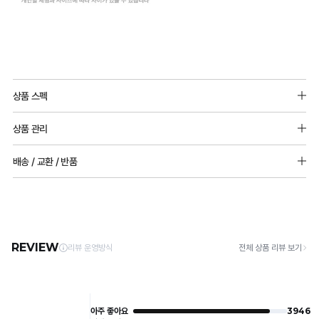
일
반
상품 스펙
몰
소재: 메쉬원단_나일론 90%, 폴리우레탄 10%
드
상품 관리
주원단: 폴리에스터88%, 폴리우레탄12%
vs
[Care Guide]
배송 / 교환 / 반품
타
몰드두께 : 상세페이지 참고
1. 고온 세탁은 제품 변형의 원인이 될 수 있으므로, 미지근한 물로 세탁해 주세요.
패드 추가 불가능
2. 기계 세탁을 할 경우 제품 손상 및 변형 방지를 위해, 반드시 세탁망을 사용해 주세요.
공
[배송]
3. 건조기 사용 시 고온으로 인한 제품 손상 및 변형이 발생할 수 있으므로 자연 건조해
· 택배사: 한진택배 (1588-0011) | 기본 배송비 2,500원 / 3만원 이상 무료배송
몰
주세요.
· 제주 +3,000원 / 도서산간 +5,000원 (교환·반품 시 왕복 총 비용 11,000원
드
4. 짙은 색상과 밝은 색상은 분리하여 세탁해 주세요.
~15,000원)
5. 땀과 비 등에 젖은 상태로 방치할 경우, 변색 또는 이염현상이 나타날 수 있습니다.
비
· 평일 오전 10시 이전 결제 완료 시 당일 발송 (이후 1~3 영업일 소요)
6. 소비자 부주의로 인한 제품 손상은 보상되지 않습니다.
· 주문 폭주 시 순차 발송으로 배송이 지연될 수 있는 점 양해 부탁드리며, 배송 지연은 무
교
상 반품 사유에 해당하지 않습니다.
[Product Info]
제조원: (주)컴포트랩 협력 업체
[교환 / 반품]
판매원: (주)컴포트랩
일
접수
제조국:
중국