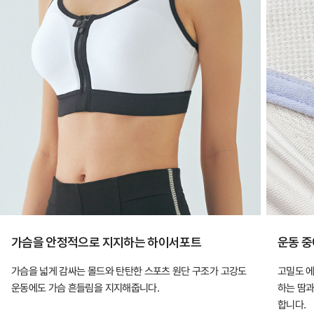
가슴을 안정적으로 지지하는 하이서포트
운동 중
가슴을 넓게 감싸는 몰드와 탄탄한 스포츠 원단 구조가 고강도
고밀도 에
운동에도 가슴 흔들림을 지지해줍니다.
하는 땀과
합니다.