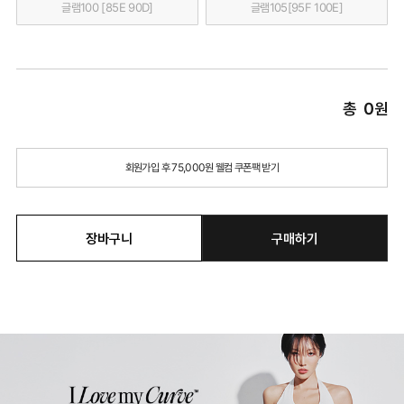
글램100 [85E 90D]
글램105[95F 100E]
총
0
원
회원가입 후 75,000원 웰컴 쿠폰팩 받기
장바구니
구매하기