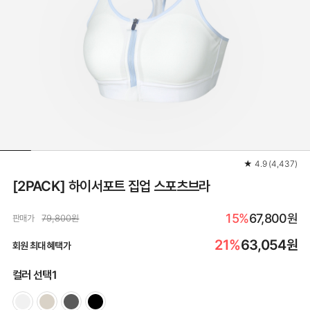
★
4.9
(
4,437
)
[2PACK] 하이서포트 집업 스포츠브라
15%
67,800원
판매가
79,800원
21%
63,054
원
회원 최대 혜택가
컬러 선택1