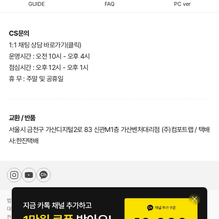
GUIDE
FAQ
PC ver
CS문의
1:1 채팅 상담 바로가기(클릭)
운영시간 : 오전 10시 - 오후 4시
점심시간 : 오후 12시 - 오후 1시
휴 무 : 주말 및 공휴일
교환 / 반품
서울시 금천구 가산디지털2로 83 신관M1층 가산벤처대리점 (주)컴포트랩 / 택배
사:한진택배
법인명(상호)
(주)컴포트랩
대표자(성명)
최선미
전화
070-5217-2205