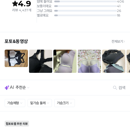
반
· 수령 후 7일 이내 마이페이지 또는 1:1 채팅으로 접수 → 수령 후 10일 이내 도착분 처리
몰
가능
드
배송비
와
· 단순변심 (사이즈·컬러·디자인 변경): 교환·반품 배송비 5,000원
타
· 불량 상품: 동일 상품(동일 컬러·사이즈) 1회 교환 / 다른 디자인 교환 시 배송비 5,000
원
공
· 빠른 수령이 필요할 경우, 교환보다 전체반품 후 재구매를 권장합니다.
몰
(교환: 약 10영업일 / 반품: 약 7영업일 소요, 배송비 동일)
드
세트 교환 유의
의
· 옵션 품절 우려가 있으므로 세트 구매 시 함께 반송 권장
차
· 단품 반송 후 품절 시 대체 상품 안내 / 추가 접수 시 배송비 발생 가능
이
를
교환·반품 불가
· 수령 후 7일 초과 / 택 제거·세탁·착용·훼손·오염된 상품
확
· 불량·오배송이라도 택 제거 또는 세탁 후에는 불가
인
· 사이즈 허용 오차(약 1cm) / 실밥·미세 컬러 차이 등 대량생산 특성에 의한 사소한 차이
해
· 고객 부주의로 인한 변형·훼손·오염
보
· 다종 PACK 구성 상품의 부분 반품 및 타상품 교환 불가
세
[결제]
요.
무통장(가상계좌)
· 입금자명: ㈜컴포트랩 / 주문 후 3일 이내 입금 (기간 초과 시 자동 취소, 복구 불가)
· 금액·은행·계좌번호 오입력 시 송금 불가 → 정확히 확인 후 입금 / 문의: 1:1 채팅