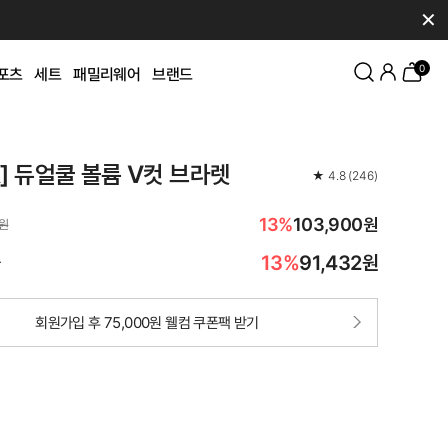
✕
0
포츠
세트
패밀리웨어
브랜드
K] 듀얼쿨 볼륨 V컷 브라렛
★
4.8
(
246
)
13%
103,900원
0원
13%
91,432
원
가
회원가입 후 75,000원 웰컴 쿠폰팩 받기