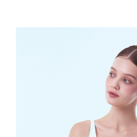
니
다.
실
용
신
안
출
원
제
20-
2024-
000****
호
듀
얼
쿨