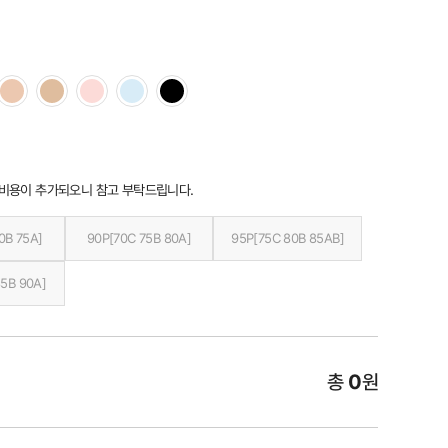
 비용이 추가되오니 참고 부탁드립니다.
0B 75A]
90P[70C 75B 80A]
95P[75C 80B 85AB]
85B 90A]
총
0
원