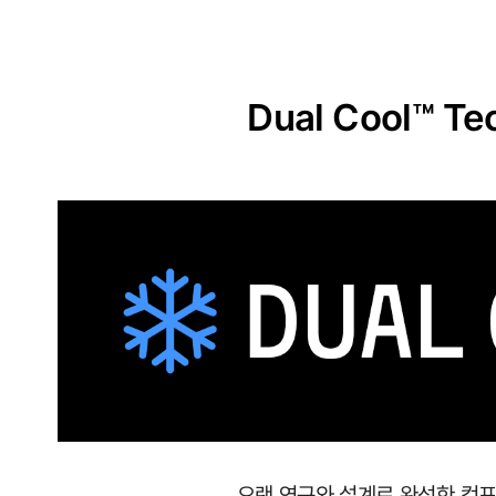
원
단
실
Dual Cool™ Te
용
신
안
출
원
땀
이
나
도
달
오랜 연구와 설계로 완성한 컴