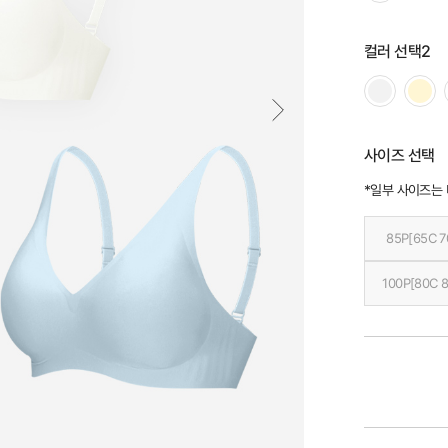
컬러 선택2
사이즈 선택
*일부 사이즈는
85P[65C 7
100P[80C 