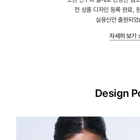
라
전 상품 디자인 등록 완료, 
붙
실용신안 출원되었
지
않
자세히 보기 
는
안
감
과
매
끈
Design P
한
겉
감
의
듀