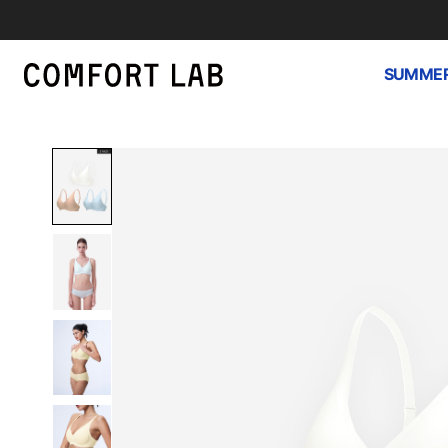
SUMMER
하
루
종