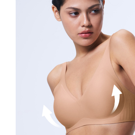
얼
쿨
접
합
기
술
은
실
용
신
안
출
원
되
어
오