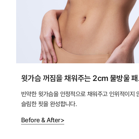
직
컴
포
트
랩
에
서
만
윗가슴 꺼짐을 채워주는 2cm 물방울 
만
나
빈약한 윗가슴을 안정적으로 채워주고 인위적이지 
보
슬림한 핏을 완성합니다.
실
수
Before & After>
있
습