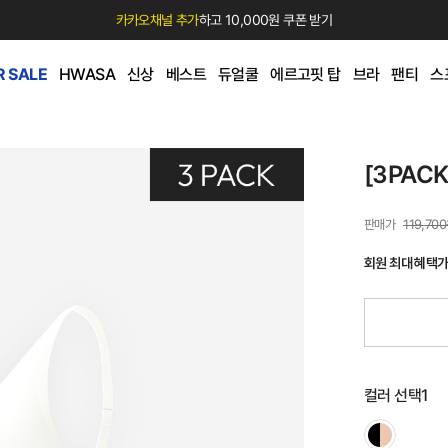
카카오채널 추가
하고 10,000원 쿠폰 받기
 SALE
HWASA
신상
베스트
듀얼쿨
에르고핏 탑
브라
팬티
스
[3PAC
119,70
회원 최대 혜택
컬러 선택1