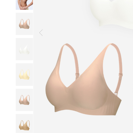
일
부
드
럽
고
산
뜻
하
게,
오
랜
연
구
와
설