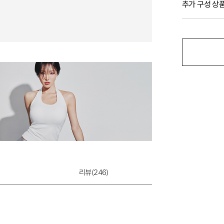
추가 구성 상
듀얼쿨 베이직 팬
리뷰(
246
)
12,900원