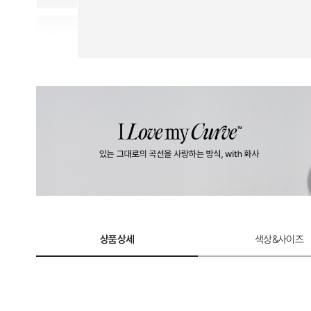
계
로
완
성
한
듀
얼
쿨
테
크
놀
상품상세
색상&사이즈
로
지.