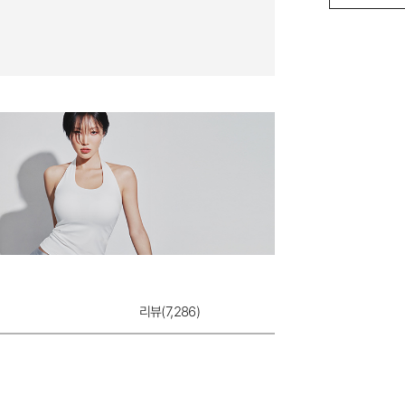
리뷰(
7,286
)