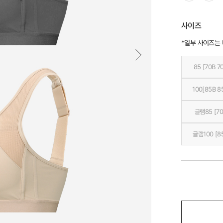
사이즈
*일부 사이즈는
85 [70B 7
100[85B 8
글램85 [70
글램100 [8