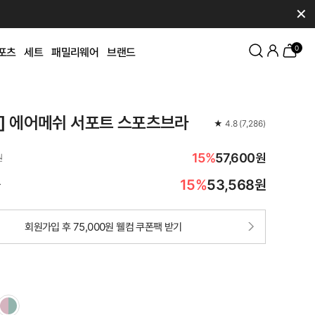
✕
0
포츠
세트
패밀리웨어
브랜드
K] 에어메쉬 서포트 스포츠브라
★
4.8
(
7,286
)
15%
57,600원
원
15%
53,568
원
가
회원가입 후 75,000원 웰컴 쿠폰팩 받기