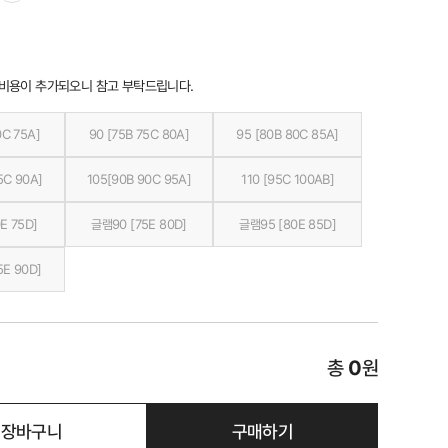
 비용이 추가되오니 참고 부탁드립니다.
0C 75A]
90 [75B 75C 80A]
95 [80B 80C 85A]
5C 90A]
105[90B 90C 95A]
110 [95C 100AB]
E 75D]
글램90 [75E 80D]
글램95 [80E 85D]
5E 90D]
총
0
원
장바구니
구매하기