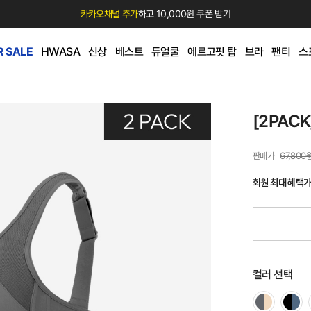
카카오채널 추가
하고 10,000원 쿠폰 받기
 SALE
HWASA
신상
베스트
듀얼쿨
에르고핏 탑
브라
팬티
스
[2PAC
67,800
회원 최대 혜택
컬러 선택