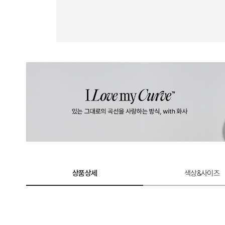
상품상세
색상&사이즈