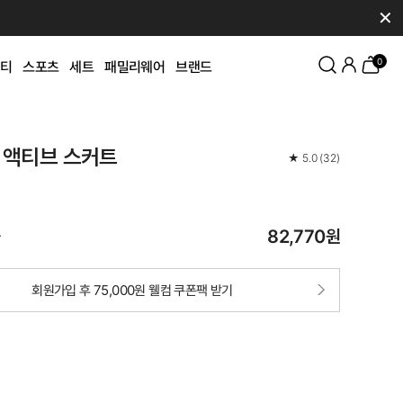
✕
0
티
스포츠
세트
패밀리웨어
브랜드
 액티브 스커트
★
5.0
(
32
)
82,770
원
가
회원가입 후 75,000원 웰컴 쿠폰팩 받기