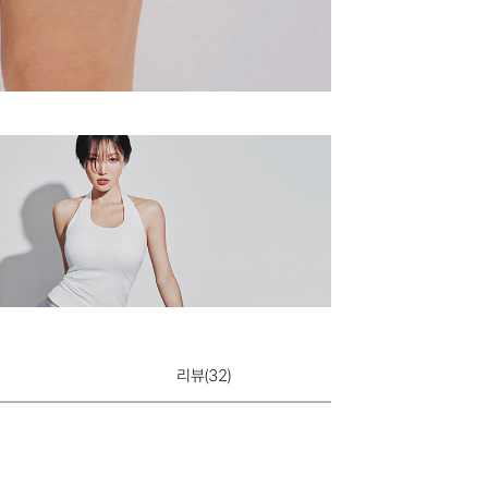
리뷰(
32
)