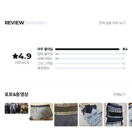
3. 건조기 사용 시 고온으로 인한 제품 손상 및 변형이 발생할 수 있으므로 자연 건조해
· 택배사: 한진택배 (1588-0011) | 기본 배송비 2,500원 / 3만원 이상 무료배송
주세요.
· 제주 +3,000원 / 도서산간 +5,000원 (교환·반품 시 왕복 총 비용 11,000원
4. 짙은 색상과 밝은 색상은 분리하여 세탁해 주세요.
~15,000원)
5. 땀과 비 등에 젖은 상태로 방치할 경우, 변색 또는 이염현상이 나타날 수 있습니다.
· 평일 오전 10시 이전 결제 완료 시 당일 발송 (이후 1~3 영업일 소요)
6. 소비자 부주의로 인한 제품 손상은 보상되지 않습니다.
· 주문 폭주 시 순차 발송으로 배송이 지연될 수 있는 점 양해 부탁드리며, 배송 지연은 무
상 반품 사유에 해당하지 않습니다.
[Product Info]
제조원: (주)컴포트랩 협력 업체
[교환 / 반품]
판매원: (주)컴포트랩
접수
제조국:
중국
· 수령 후 7일 이내 마이페이지 또는 1:1 채팅으로 접수 → 수령 후 10일 이내 도착분 처리
가능
배송비
· 단순변심 (사이즈·컬러·디자인 변경): 교환·반품 배송비 5,000원
· 불량 상품: 동일 상품(동일 컬러·사이즈) 1회 교환 / 다른 디자인 교환 시 배송비 5,000
원
· 빠른 수령이 필요할 경우, 교환보다 전체반품 후 재구매를 권장합니다.
(교환: 약 10영업일 / 반품: 약 7영업일 소요, 배송비 동일)
세트 교환 유의
· 옵션 품절 우려가 있으므로 세트 구매 시 함께 반송 권장
· 단품 반송 후 품절 시 대체 상품 안내 / 추가 접수 시 배송비 발생 가능
교환·반품 불가
· 수령 후 7일 초과 / 택 제거·세탁·착용·훼손·오염된 상품