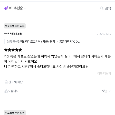
· 불량·오배송이라도 택 제거 또는 세탁 후에는 불가
· 사이즈 허용 오차(약 1cm) / 실밥·미세 컬러 차이 등 대량생산 특성에 의한 사소한 차이
· 고객 부주의로 인한 변형·훼손·오염
· 다종 PACK 구성 상품의 부분 반품 및 타상품 교환 불가
[결제]
무통장(가상계좌)
· 입금자명: ㈜컴포트랩 / 주문 후 3일 이내 입금 (기간 초과 시 자동 취소, 복구 불가)
· 금액·은행·계좌번호 오입력 시 송금 불가 → 정확히 확인 후 입금 / 문의: 1:1 채팅
· 여러 건 주문 시 가상계좌별로 각각 입금 (총액 일괄 입금 불가)
예) 1만원 A + 1만원 B → 각 1만원씩 입금 O / 합산 2만원 입금 ✕
휴대폰 결제
· 취소 가능: 결제한 당월 말일까지
예) 12/30 결제 → 12/31까지 취소 가능
· 당월 취소 불가 시: 수수료 3.5% 차감 후 현금 환불
쿠폰
· 일반 상품 구매 시에만 적용 가능
· 이벤트·1+1·세트·할인 적용 상품·ACC·프리미엄·다종구성 상품은 적용 불가
· 배송 준비 중이라도 송장 등록 후에는 주문 취소 불가
· 배송 중 미협의 반품 접수 시, 회수 완료 후 단순변심 반품으로 처리되어 배송비가 부과
됩니다.