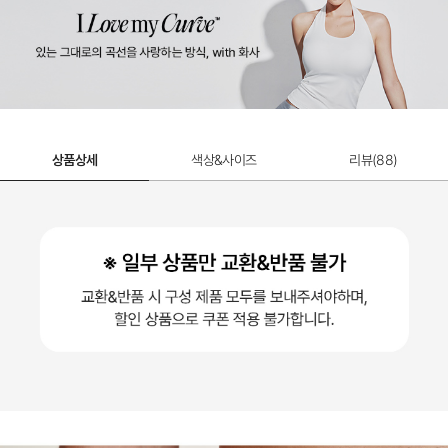
상품상세
색상&사이즈
리뷰(
88
)