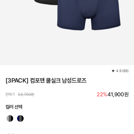
★
4.9
(
88
)
[3PACK] 컴포맨 쿨실크 남성드로즈
22%
41,900원
판매가
53,700원
컬러 선택