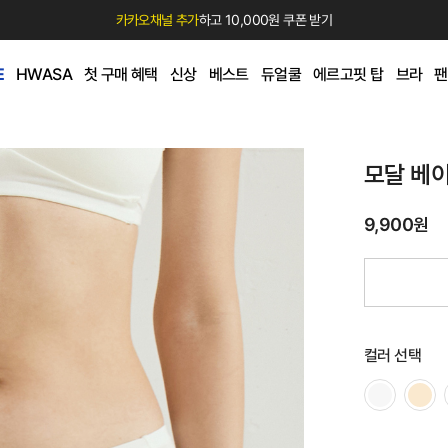
카카오채널 추가
하고 10,000원 쿠폰 받기
E
HWASA
첫 구매 혜택
신상
베스트
듀얼쿨
에르고핏 탑
브라
팬
모달 베
9,900원
컬러 선택