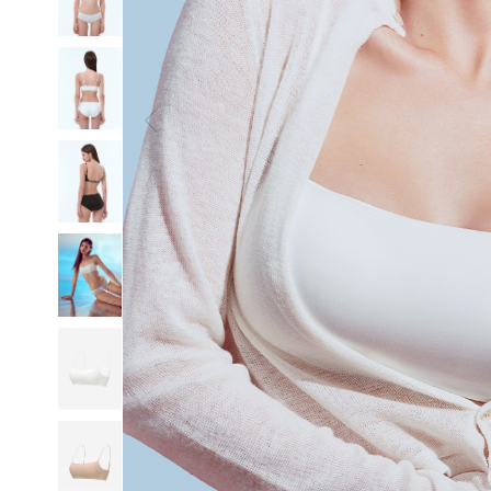
일
부
드
럽
고
산
뜻
하
게,
오
랜
연
구
와
설