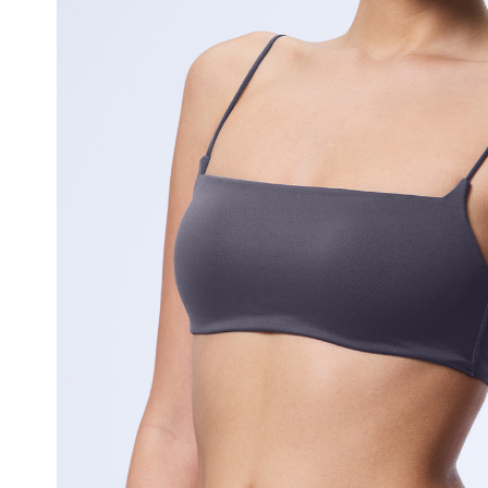
얼
쿨
접
합
기
술
은
실
용
신
안
출
원
되
어
오