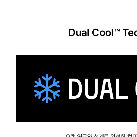
원
단
실
Dual Cool™ Te
용
신
안
출
원
땀
이
나
도
달
오랜 연구와 설계로 완성한 컴