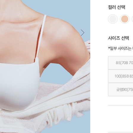
컬러 선택
사이즈 선택
*일부 사이즈는
85[70B 70
100[85B 8
글램90[75