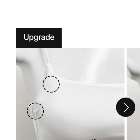
니
다.
실
용
신
안
출
원
제
20-
2024-
000****
호
듀
얼
쿨