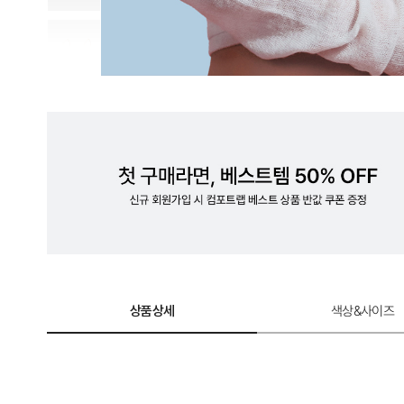
계
로
완
성
한
듀
얼
쿨
테
크
놀
상품상세
색상&사이즈
로
지.