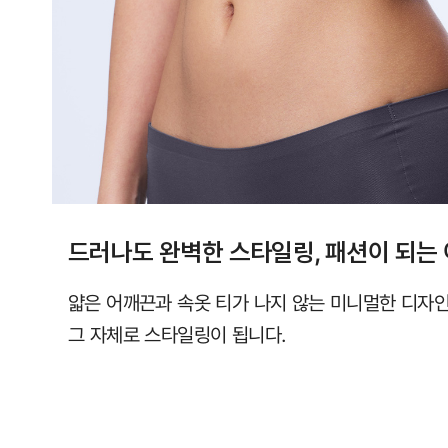
직
컴
포
트
랩
에
서
만
드러나도 완벽한 스타일링, 패션이 되는
만
나
얇은 어깨끈과 속옷 티가 나지 않는 미니멀한 디자
보
그 자체로 스타일링이 됩니다.
실
수
있
습