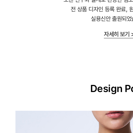
라
전 상품 디자인 등록 완료, 
붙
실용신안 출원되었
지
않
자세히 보기 
는
안
감
과
매
끈
Design P
한
겉
감
의
듀