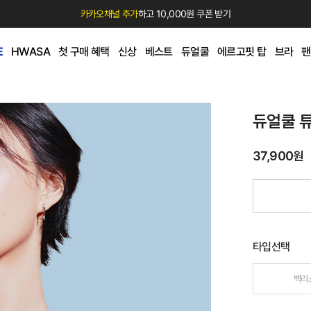
카카오채널 추가
하고 10,000원 쿠폰 받기
E
HWASA
첫 구매 혜택
신상
베스트
듀얼쿨
에르고핏 탑
브라
팬
듀얼쿨 
37,900원
타입선택
백리