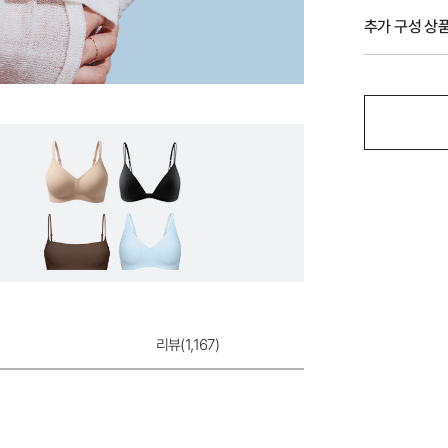
추가 구성 상
듀얼쿨 하이웨이스
리뷰(
1,167
)
12,900원