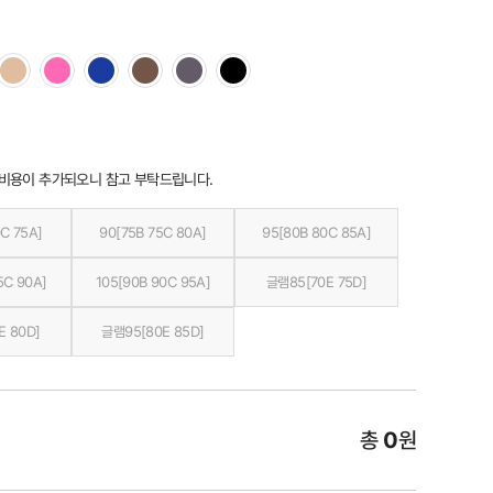
 비용이 추가되오니 참고 부탁드립니다.
C 75A]
90[75B 75C 80A]
95[80B 80C 85A]
5C 90A]
105[90B 90C 95A]
글램85[70E 75D]
E 80D]
글램95[80E 85D]
총
0
원