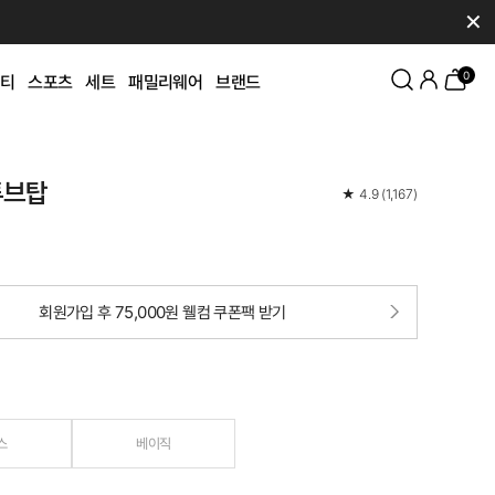
✕
0
티
스포츠
세트
패밀리웨어
브랜드
튜브탑
★
4.9
(
1,167
)
회원가입 후 75,000원 웰컴 쿠폰팩 받기
스
베이직