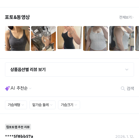
· 불량 상품: 동일 상품(동일 컬러·사이즈) 1회 교환 / 다른 디자인 교환 시 배송비 5,000
은
원
끄
Q-
· 빠른 수령이 필요할 경우, 교환보다 전체반품 후 재구매를 권장합니다.
럽
(교환: 약 10영업일 / 반품: 약 7영업일 소요, 배송비 동일)
MAX
냉
게
세트 교환 유의
감
· 옵션 품절 우려가 있으므로 세트 구매 시 함께 반송 권장
닿
· 단품 반송 후 품절 시 대체 상품 안내 / 추가 접수 시 배송비 발생 가능
성
아
테
교환·반품 불가
스
· 수령 후 7일 초과 / 택 제거·세탁·착용·훼손·오염된 상품
쾌
· 불량·오배송이라도 택 제거 또는 세탁 후에는 불가
트
적
· 사이즈 허용 오차(약 1cm) / 실밥·미세 컬러 차이 등 대량생산 특성에 의한 사소한 차이
를
· 고객 부주의로 인한 변형·훼손·오염
한
완
· 다종 PACK 구성 상품의 부분 반품 및 타상품 교환 불가
료
착
한
[결제]
용
소
무통장(가상계좌)
감
재
· 입금자명: ㈜컴포트랩 / 주문 후 3일 이내 입금 (기간 초과 시 자동 취소, 복구 불가)
· 금액·은행·계좌번호 오입력 시 송금 불가 → 정확히 확인 후 입금 / 문의: 1:1 채팅
로
을
· 여러 건 주문 시 가상계좌별로 각각 입금 (총액 일괄 입금 불가)
더
예) 1만원 A + 1만원 B → 각 1만원씩 입금 O / 합산 2만원 입금 ✕
유
욱
휴대폰 결제
시
지
· 취소 가능: 결제한 당월 말일까지
원