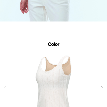
다.
사
이
즈
별
Color
로
정
교
하
게
설
계
된
3D