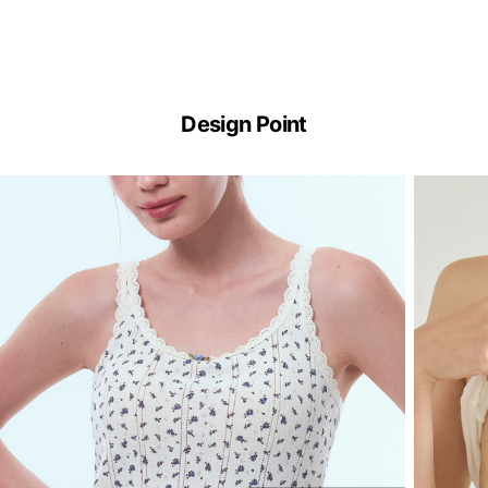
ERGOFIT®
기
Design Point
술
이
란?
ERGOFIT®
은
브
라
없
이
한