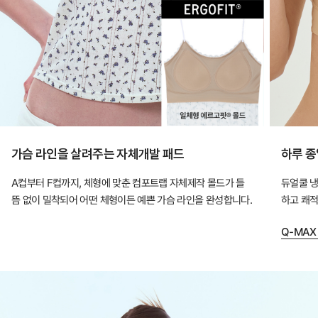
장
만
입
어
도
안
정
가슴 라인을 살려주는 자체개발 패드
하루 종
적
A컵부터 F컵까지, 체형에 맞춘 컴포트랩 자체제작 몰드가 들
듀얼쿨 냉
인
뜸 없이 밀착되어 어떤 체형이든 예쁜 가슴 라인을 완성합니다.
하고 쾌적
핏
을
Q-MAX
완
성
하
는