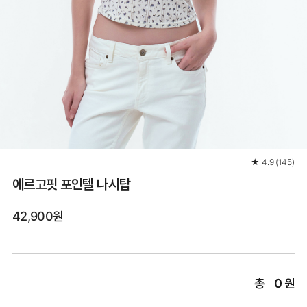
★
4.9
(
145
)
에르고핏 포인텔 나시탑
42,900원
총
0
원