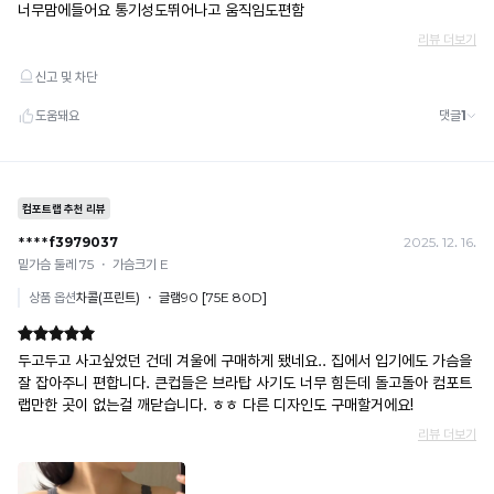
느
과
껴
지
배
는
김
냉
없
감
수
이
치
몸
로
에
높
을
편
수
안
록
하
냉
감
게
성
밀
이
시
착
원
됩
합
니
니