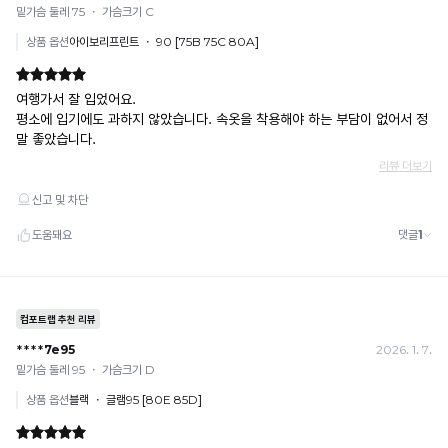
합
예) 12/30 결제 → 12/31까지 취소 가능
하
· 당월 취소 불가 시: 수수료 3.5% 차감 후 현금 환불
니
고
쿠폰
쾌
다.
· 일반 상품 구매 시에만 적용 가능
적
· 이벤트·1+1·세트·할인 적용 상품·ACC·프리미엄·다종구성 상품은 적용 불가
한
· 배송 준비 중이라도 송장 등록 후에는 주문 취소 불가
밴
착
· 배송 중 미협의 반품 접수 시, 회수 완료 후 단순변심 반품으로 처리되어 배송비가 부과
용
드
됩니다.
이
없
가
는
능
프
합
니
리
다.
커
Q-
팅
MAX
하
란?
촉
변
감
조
으
로
임