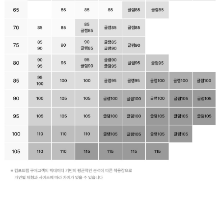
자
연
스
러
운
가
슴
라
인
을
완
성
합
니
다.