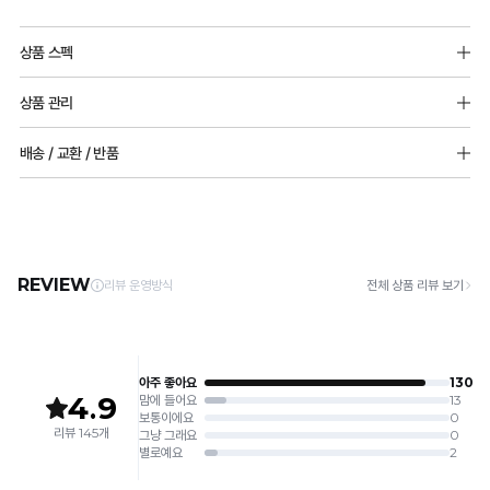
Q-
MAX
시
상품 스펙
냉
원
소재
감
한
상품 관리
면쟈가드:폴리에스터 65%, 면 35%
성
심
프리컷팅원단:나일론 68%, 폴리우레탄 32%
[Care Guide]
배송 / 교환 / 반품
테
소폭레이스: 나일론 82%, 폴리우레탄 18%
리
1. 고온 세탁은 제품 변형의 원인이 될 수 있으므로, 미지근한 물로 세탁해 주세요.
2. 기계 세탁을 할 경우 제품 손상 및 변형 방지를 위해, 반드시 세탁망을 사용해 주세요.
스
[배송]
스
몰드두께 : 전사이즈_6mm(물방울패드)
3. 건조기 사용 시 고온으로 인한 제품 손상 및 변형이 발생할 수 있으므로 자연 건조해
· 택배사: 한진택배 (1588-0011) | 기본 배송비 2,500원 / 3만원 이상 무료배송
트
듀
주세요.
· 제주 +3,000원 / 도서산간 +5,000원 (교환·반품 시 왕복 총 비용 11,000원
완
4. 짙은 색상과 밝은 색상은 분리하여 세탁해 주세요.
얼
~15,000원)
5. 땀과 비 등에 젖은 상태로 방치할 경우, 변색 또는 이염현상이 나타날 수 있습니다.
료
· 평일 오전 10시 이전 결제 완료 시 당일 발송 (이후 1~3 영업일 소요)
쿨
6. 소비자 부주의로 인한 제품 손상은 보상되지 않습니다.
· 주문 폭주 시 순차 발송으로 배송이 지연될 수 있는 점 양해 부탁드리며, 배송 지연은 무
안
상 반품 사유에 해당하지 않습니다.
[Product Info]
듀
감
제조원: (주)컴포트랩 협력 업체
[교환 / 반품]
얼
판매원: (주)컴포트랩
접수
피
쿨
제조국:
중국
· 수령 후 7일 이내 마이페이지 또는 1:1 채팅으로 접수 → 수령 후 10일 이내 도착분 처리
냉
부
가능
감
배송비
에
안
· 단순변심 (사이즈·컬러·디자인 변경): 교환·반품 배송비 5,000원
매
감