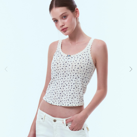
컴
포
트
랩
의
인
체
공
학
설
계
기
술
입
니