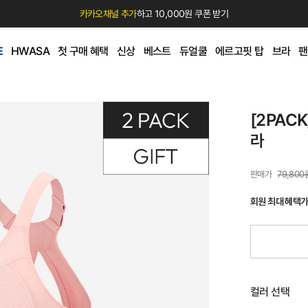
카카오채널 추가
하고 10,000원 쿠폰 받기
E
HWASA
첫 구매 혜택
신상
베스트
듀얼쿨
에르고핏 탑
브라
팬
[2PAC
라
79,800
회원 최대 혜택
컬러 선택