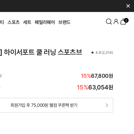
✕
0
티
스포츠
세트
패밀리웨어
브랜드
K] 하이서포트 쿨 러닝 스포츠브
★
4.9
(
2,314
)
15%
67,800원
원
15%
63,054
원
가
회원가입 후 75,000원 웰컴 쿠폰팩 받기