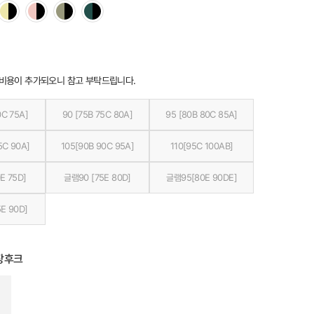
 비용이 추가되오니 참고 부탁드립니다.
0C 75A]
90 [75B 75C 80A]
95 [80B 80C 85A]
5C 90A]
105[90B 90C 95A]
110[95C 100AB]
E 75D]
글램90 [75E 80D]
글램95[80E 90DE]
E 90D]
장후크