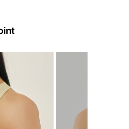
하이서포트 쿨 러
oint
2,000원