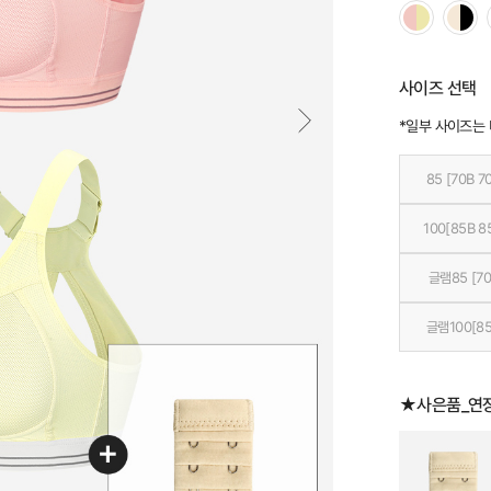
사이즈 선택
*일부 사이즈는
85 [70B 7
100[85B 8
글램85 [70
글램100[85
★사은품_연