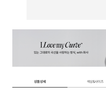
상품상세
색상&사이즈