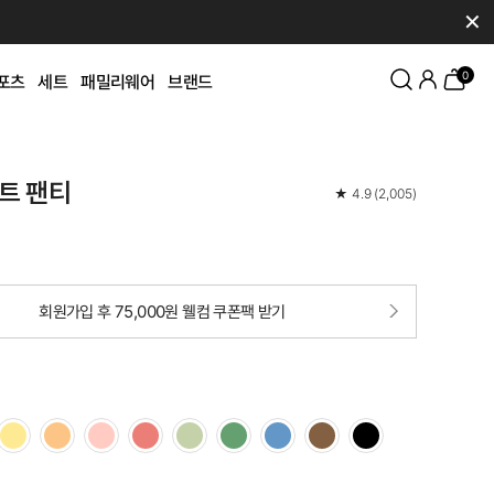
✕
0
포츠
세트
패밀리웨어
브랜드
트 팬티
★
4.9
(
2,005
)
회원가입 후 75,000원 웰컴 쿠폰팩 받기