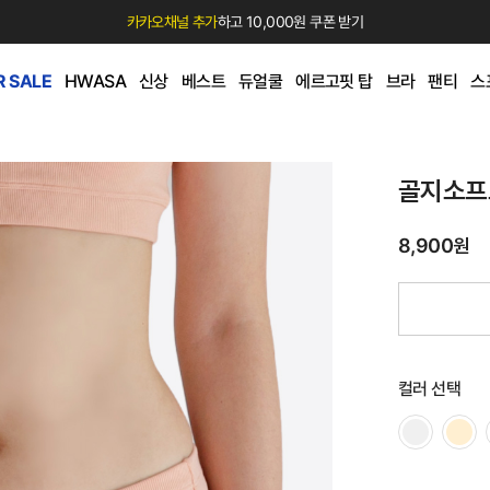
카카오채널 추가
하고 10,000원 쿠폰 받기
 SALE
HWASA
신상
베스트
듀얼쿨
에르고핏 탑
브라
팬티
스
골지소프
8,900원
컬러 선택