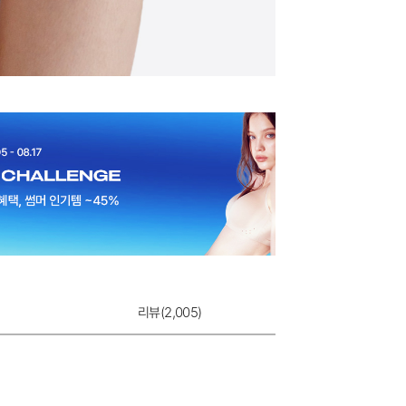
리뷰(
2,005
)