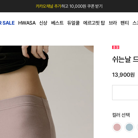
카카오채널 추가
하고 10,000원 쿠폰 받기
 SALE
HWASA
신상
베스트
듀얼쿨
에르고핏 탑
브라
팬티
스
쉬는날 
13,900원
컬러 선택